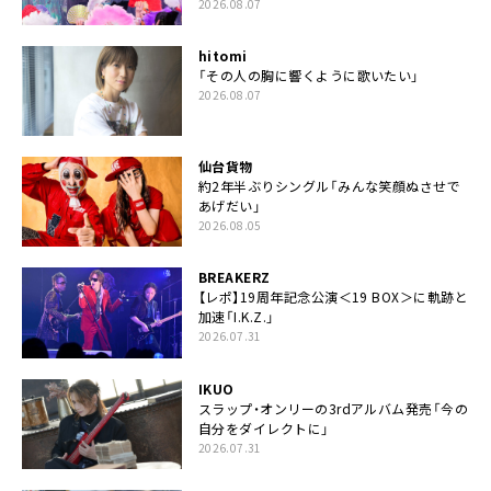
2026.08.07
hitomi
「その人の胸に響くように歌いたい」
2026.08.07
仙台貨物
約2年半ぶりシングル「みんな笑顔ぬさせで
あげだい」
2026.08.05
BREAKERZ
【レポ】19周年記念公演＜19 BOX＞に軌跡と
加速「I.K.Z.」
2026.07.31
IKUO
スラップ・オンリーの3rdアルバム発売「今の
自分をダイレクトに」
2026.07.31