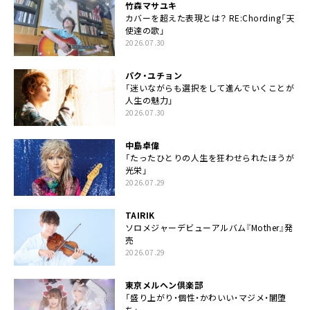
竹森マサユキ
カバーを超えた表現とは？ RE:Chording「天
使達の歌」
2026.07.30
パク・ユチョン
「迷いながらも選択をして進んでいくことが
人生の魅力」
2026.07.30
中島卓偉
「たったひとりの人生を狂わせられたほうが
光栄」
2026.07.29
TAIRIK
ソロメジャーデビューアルバム『Mother』発
売
2026.07.29
東京メルヘン倶楽部
「盛り上がり・個性・かわいい・マジメ・闇堕
ち」