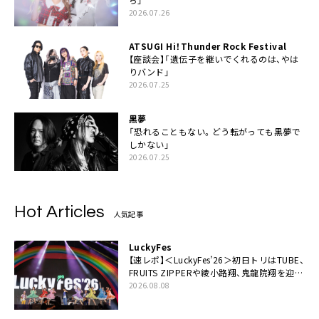
2026.07.26
ATSUGI Hi！Thunder Rock Festival
【座談会】「遺伝子を継いでくれるのは、やは
りバンド」
2026.07.25
黒夢
「恐れることもない。どう転がっても黒夢で
しかない」
2026.07.25
Hot Articles
人気記事
LuckyFes
【速レポ】＜LuckyFes’26＞初日トリはTUBE、
FRUITS ZIPPERや綾小路翔、鬼龍院翔を迎え
た豪華コラボも「知ってたらぜひ一緒に歌っ
2026.08.08
てちょうだい」