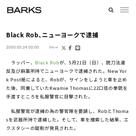
Black Rob、ニューヨークで逮捕
2000.05.24 00:00
Share
ラッパー、
Black Rob
が、5月21日（日）、銃刀法違
反及び麻薬所持でニューヨークで逮捕された。New Yor
k Post紙によると、Robが、サインをしようと車を止め
た後、同乗していたKwamie Thomasに22口径の拳銃を
手渡すところを私服警官に目撃された。
私服警官が逮捕の為の警官隊を要請し、RobとThoma
sを武器所持で逮捕した。そして、車を捜索した結果、エ
クスタシーの錠剤が発見された。