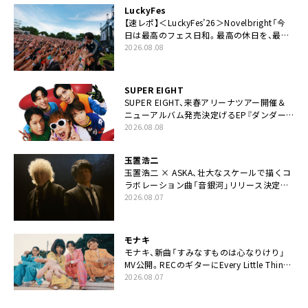
LuckyFes
【速レポ】＜LuckyFes’26＞Novelbright「今
日は最高のフェス日和。最高の休日を、最高
の夏休みを作っていきたい」
2026.08.08
SUPER EIGHT
SUPER EIGHT、来春アリーナツアー開催＆
ニューアルバム発売決定げるEP『ダンダー
ラ』本日リリース
2026.08.08
玉置浩二
玉置浩二 × ASKA、壮大なスケールで描くコ
ラボレーション曲「音銀河」リリース決定。
カップリングには新曲「命の宿り」収録も
2026.08.07
モナキ
モナキ、新曲「すみなすものは心なりけり」
MV公開。RECのギターにEvery Little Thing・
伊藤一朗参加も
2026.08.07