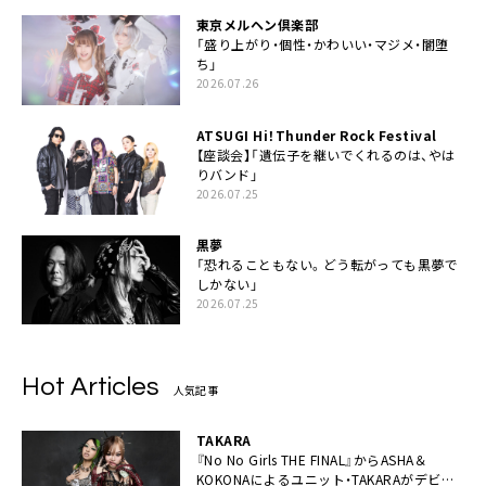
東京メルヘン倶楽部
「盛り上がり・個性・かわいい・マジメ・闇堕
ち」
2026.07.26
ATSUGI Hi！Thunder Rock Festival
【座談会】「遺伝子を継いでくれるのは、やは
りバンド」
2026.07.25
黒夢
「恐れることもない。どう転がっても黒夢で
しかない」
2026.07.25
Hot Articles
人気記事
TAKARA
『No No Girls THE FINAL』からASHA＆
KOKONAによるユニット・TAKARAがデビュ