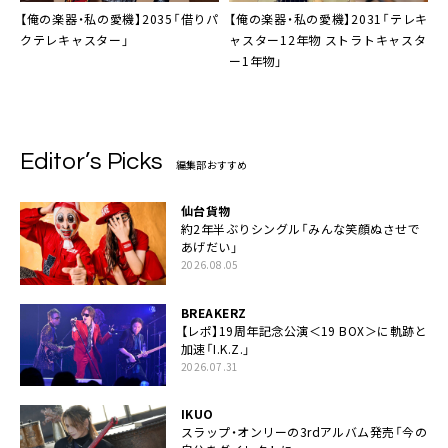
【俺の楽器・私の愛機】2035「借りパ
【俺の楽器・私の愛機】2031「テレキ
クテレキャスター」
ャスター12年物 ストラトキャスタ
ー1年物」
Editor’s Picks
編集部おすすめ
仙台貨物
約2年半ぶりシングル「みんな笑顔ぬさせで
あげだい」
2026.08.05
BREAKERZ
【レポ】19周年記念公演＜19 BOX＞に軌跡と
加速「I.K.Z.」
2026.07.31
IKUO
スラップ・オンリーの3rdアルバム発売「今の