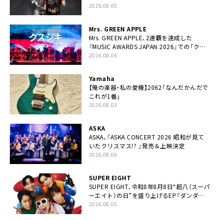
ー
2026.08.05
Mrs. GREEN APPLE
Mrs. GREEN APPLE、2連覇を達成した
『MUSIC AWARDS JAPAN 2026』での「クス
シキ」ライブパフォーマンスをYouTube公開
2026.08.06
Yamaha
【俺の楽器・私の愛機】2062「なんだかんだで
これが1番」
2026.08.03
ASKA
ASKA、『ASKA CONCERT 2026 昭和が見て
いたクリスマス!? 』発売＆上映決定
2026.08.06
SUPER EIGHT
SUPER EIGHT、令和8年8月8日“超八（スーパ
ーエイト）の日”を盛り上げるEP『ダンダー
ラ』本日リリース
2026.08.05