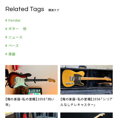
500円（税込）
Related Tags
関連タグ
# Fender
# ギター 他
# ニュース
# ベース
# 楽器
【俺の楽器・私の愛機】2058「同い
【俺の楽器・私の愛機】2056「シリア
年」
ルなしテレキャスター」