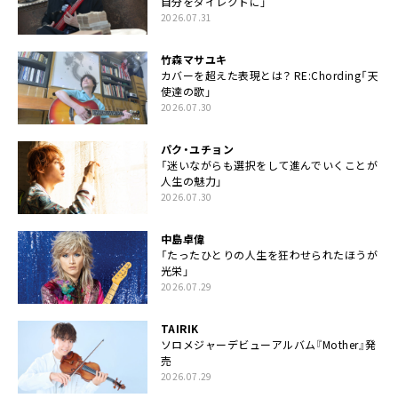
自分をダイレクトに」
2026.07.31
竹森マサユキ
カバーを超えた表現とは？ RE:Chording「天
使達の歌」
2026.07.30
パク・ユチョン
「迷いながらも選択をして進んでいくことが
人生の魅力」
2026.07.30
中島卓偉
「たったひとりの人生を狂わせられたほうが
光栄」
2026.07.29
TAIRIK
ソロメジャーデビューアルバム『Mother』発
売
2026.07.29