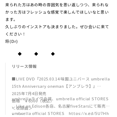
来られた方はあの時の雰囲気を思い返しつつ、来られな
かった方はフレッシュな感覚で楽しんでほしいなと思い
ます。
久しぶりのインストアも決まりました。ぜひ会いに来て
ください！
将(Dr)
◆ ◆ ◆
リリース情報
■LIVE DVD『2025.03.14 味園ユニバース umbrella
15th Anniversary oneman【アンブレラ】』
2025年7月4日発売
umbrellaライヴ会場、umbrella official STORES
価格 ￥6500（税込）
、Like an Edison各店、名古屋fiveStarsにて販売
＜収録曲＞
umbrella official STORES https://x.gd/5U7Hh
1.「月」