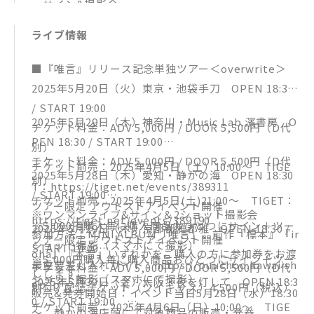
・サイン&撮影会
18.orbit
19.アメイジング
ライブ情報
20.HALO
■『唯言』リリース記念単独ツアー＜overwrite＞
21.アラン
2025年5月20日（火）東京・池袋手刀 OPEN 18:30
en
/ START 19:00
22.Witch?
2025年5月29日（木）神奈川・Music Lab.濱書房 O
チケット料金：ADV 5,000円 / DOOR 5,500円（D代
PEN 18:30 / START 19:00
別）
チケット料金：ADV 5,000円 / DOOR 5,500円（D代
チケット前売：2025年4月5日（土）10:00～ TIGE
2025年5月28日（木）愛知・静かの海 OPEN 18:30
別）
T：https://tiget.net/events/389311
/ START 19:00
チケット前売：2025年4月5日(土)21:00～ TIGET：
ツアー限定 アウトストアイベント開催
※ワンマンライブ&サイン＆2ショット撮影会
https://tiget.net/events/389190
※5,000円購入毎に購入商品おひとつにサイン＋ツー
2025年5月29日（木）京都都雅都雅 OPEN 18:30 /
参加方法：MINI ALBUM「唯言」、前作『標本』『ir
ツアー限定 アウトストアイベント開催
ショット撮影（スマホにて撮影）
START 19:00
oha』『本音』いずれかをご購入の方に参加券をお渡
※5,000円購入毎に購入商品おひとつにサイン＋ツー
最重要差し入れサイト：https://puuchoo.kawaiish
チケット料金：ADV 5,000円 / DOOR 5,500円（D代
しします。
ショット撮影（スマホにて撮影）
2025年5月30日（金）大阪・夜を灯して OPEN 18:3
op.jp
別） / 配信チケット（ツイキャス）4,500円（税込）
販売&発券開始日：イベント当日5月28日（水）18:30
0 / START 19:00
チケット前売：2025年4月6日（日）10:00～ TIGE
～ 静かの海店頭にて対象商品の販売・発券。