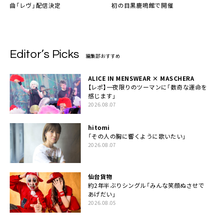
曲「レヴ」配信決定
初の目黒鹿鳴館で開催
Editor’s Picks
編集部おすすめ
ALICE IN MENSWEAR × MASCHERA
【レポ】一夜限りのツーマンに「数奇な運命を
感じます」
2026.08.07
hitomi
「その人の胸に響くように歌いたい」
2026.08.07
仙台貨物
約2年半ぶりシングル「みんな笑顔ぬさせで
あげだい」
2026.08.05