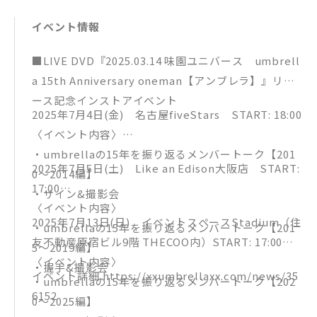
2.ヨルノカーテン
イベント情報
3.Frontier
4.リビドー
■LIVE DVD『2025.03.14 味園ユニバース umbrell
5.モノクローム
a 15th Anniversary oneman【アンブレラ】』リリ
6.傘はいらない。
ース記念インストアイベント
7.anima
2025年7月4日(金) 名古屋fiveStars START: 18:00
8.軽薄ナヒト
〈イベント内容〉
9.「管」
・umbrellaの15年を振り返るメンバートーク【201
2025年7月5日(土) Like an Edison大阪店 START:
10.愚問
0〜2014編】
17:00
11.「群」
・サイン&撮影会
〈イベント内容〉
12.五月雨
2025年7月13日(日) イベントスペースStadium（住
・umbrellaの15年を振り返るメンバートーク【201
13.solitude
友不動産原宿ビル9階 THECOO内）START: 17:00
5〜2019編】
14.dilemma
〈イベント内容〉
・握手&撮影会
15.Powdery Snow
イベント詳細 https://xxumbrellaxx.com/news/35
・umbrellaの15年を振り返るメンバートーク【202
16.Door
6152
0〜2025編】
17.レッドシグナルデイ