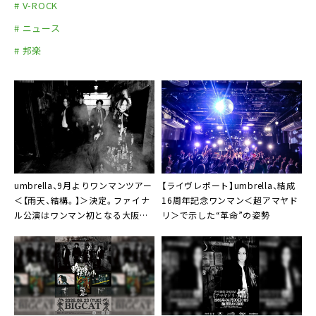
# V-ROCK
# ニュース
# 邦楽
umbrella、9月よりワンマンツアー
【ライヴレポート】umbrella、結成
＜【雨天、結構。】＞決定。ファイナ
16周年記念ワンマン＜超アマヤド
ル公演はワンマン初となる大阪
リ＞で示した“革命”の姿勢
BIGCATで開催も