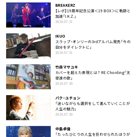
BREAKERZ
【レポ】19周年記念公演＜19 BOX＞に軌跡と
加速「I.K.Z.」
2026.07.31
IKUO
スラップ・オンリーの3rdアルバム発売「今の
自分をダイレクトに」
2026.07.31
竹森マサユキ
カバーを超えた表現とは？ RE:Chording「天
使達の歌」
2026.07.30
パク・ユチョン
「迷いながらも選択をして進んでいくことが
人生の魅力」
2026.07.30
中島卓偉
「たったひとりの人生を狂わせられたほうが