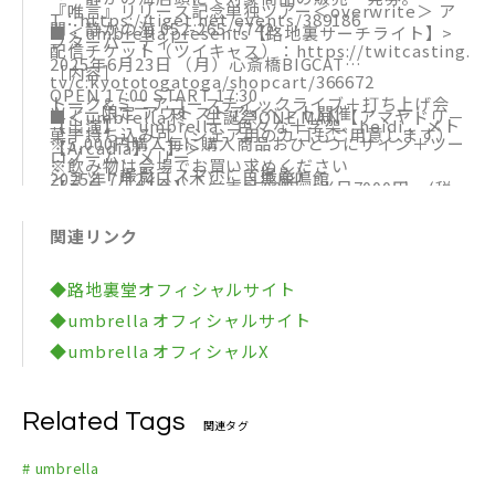
『唯言』リリース記念単独ツアー＜overwrite＞ ア
T：https://tiget.net/events/389186
問：静かの海 052-265-7742
■＜umbrella presents【路地裏サーチライト】>
フターパーティー
配信チケット（ツイキャス）：https://twitcasting.
2025年6月23日 （月）心斎橋BIGCAT
［内容］
tv/c:kyototogatoga/shopcart/366672
OPEN 17:00 START 17:30
トーク&ミニアコースティックライブ＋打ち上げ会
ツアー限定 アウトストアイベント開催
■＜umbrella 柊 生誕祭ONE MAN【アマヤドリ－
【出演】 umbrella、色々な十字架、heidi.、メト
菓子持ち込み可（シェア用のカゴもご用意します）
※5,000円購入毎に購入商品おひとつにサイン＋ツー
【Arcadia】－】＞
ロノーム、メリー
※飲み物は会場でお買い求めください
ショット撮影（スマホにて撮影）
2025年7月24日（木） 目黒鹿鳴館
【チケット料金】 前売6500円 当日7000円 (税
チケット料金：ADV 5,000円 / DOOR 5,500円（D代
OPEN 18:00 / START 18:30
込・ドリンク代別)
別）
関連リンク
【チケット料金】前売4000円 当日4500円 (税込・
【チケット発売中】 https://eplus.jp/umbrella
チケット前売：2025年4月6日（日）21:00～
ドリンク代別)
【問い合わせ】 SOUNDCREATOR http://www.s
https://tiget.net/events/389185
◆路地裏堂オフィシャルサイト
【イープラスプレオーダー】 2025年4月30日(水)2
ound-c.co.jp
ツアー限定 アウトストアイベント開催
◆umbrella オフィシャルサイト
2:00〜2025年5月18日(日)23:59
※5,000円購入毎に購入商品おひとつにサイン＋ツー
◆umbrella オフィシャルX
【チケット一般発売】 2025年6月1日(日)10:00
ショット撮影（スマホにて撮影）
＜受付URL（先行・一般共通）＞ https://eplus.j
Related Tags
p/sf/detail/4312170001-P0030001
関連タグ
# umbrella