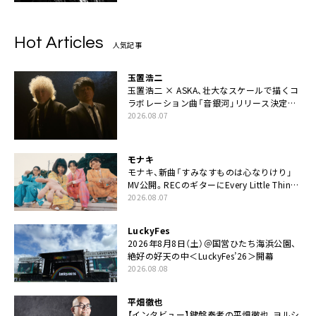
Hot Articles
人気記事
玉置浩二
玉置浩二 × ASKA、壮大なスケールで描くコ
ラボレーション曲「音銀河」リリース決定。
カップリングには新曲「命の宿り」収録も
2026.08.07
モナキ
モナキ、新曲「すみなすものは心なりけり」
MV公開。RECのギターにEvery Little Thing・
伊藤一朗参加も
2026.08.07
LuckyFes
2026年8月8日（土）＠国営ひたち海浜公園、
絶好の好天の中＜LuckyFes’26＞開幕
2026.08.08
平畑徹也
【インタビュー】鍵盤奏者の平畑徹也、ヨルシ