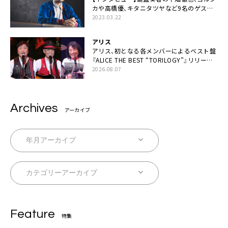
カや高橋優、キタニタツヤなど9名のゲスト
を迎えた初アルバムに音楽人生の総括「自分
2023.03.22
自身を再確認できた」
アリス
アリス、初となる各メンバーによるベスト盤
『ALICE THE BEST “TORILOGY”』リリース
決定
2026.08.07
Archives
アーカイブ
Feature
特集