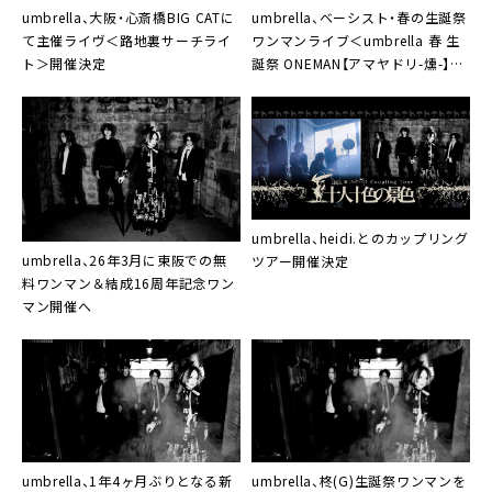
umbrella、大阪・心斎橋BIG CATに
umbrella、ベーシスト・春の生誕祭
て主催ライヴ＜路地裏サーチライ
ワンマンライブ＜umbrella 春 生
ト＞開催決定
誕祭 ONEMAN【アマヤドリ-燻-】＞
開催決定
umbrella、heidi.とのカップリング
umbrella、26年3月に東阪での無
ツアー開催決定
料ワンマン＆結成16周年記念ワン
マン開催へ
umbrella、1年4ヶ月ぶりとなる新
umbrella、柊(G)生誕祭ワンマンを