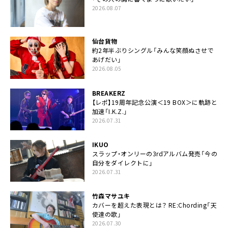
2026.08.07
仙台貨物
約2年半ぶりシングル「みんな笑顔ぬさせで
あげだい」
2026.08.05
BREAKERZ
【レポ】19周年記念公演＜19 BOX＞に軌跡と
加速「I.K.Z.」
2026.07.31
IKUO
スラップ・オンリーの3rdアルバム発売「今の
自分をダイレクトに」
2026.07.31
竹森マサユキ
カバーを超えた表現とは？ RE:Chording「天
使達の歌」
2026.07.30