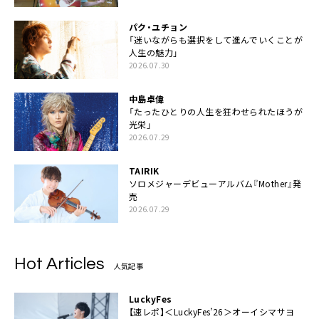
パク・ユチョン
「迷いながらも選択をして進んでいくことが
人生の魅力」
2026.07.30
中島卓偉
「たったひとりの人生を狂わせられたほうが
光栄」
2026.07.29
TAIRIK
ソロメジャーデビューアルバム『Mother』発
売
2026.07.29
Hot Articles
人気記事
LuckyFes
【速レポ】＜LuckyFes’26＞オーイシマサヨ