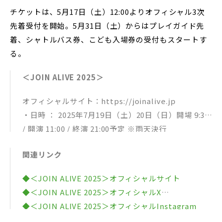
チケットは、5月17日（土）12:00よりオフィシャル3次
先着受付を開始。5月31日（土）からはプレイガイド先
着、シャトルバス券、こども入場券の受付もスタートす
る。
＜JOIN ALIVE 2025＞
オフィシャルサイト：https://joinalive.jp
・日時 ： 2025年7月19日（土）20日（日）開場 9:30
/ 開演 11:00 / 終演 21:00予定 ※雨天決行
・場所 ： いわみざわ公園（野外音楽堂キタオン＆北
関連リンク
海道グリーンランド遊園地）
・料金 ： 通し入場券 ¥26,000 / 19日入場券・20日入
◆＜JOIN ALIVE 2025＞オフィシャルサイト
場券 ¥14,000
◆＜JOIN ALIVE 2025＞オフィシャルX
・問い合わせ ：https://joinalive.jp/2025/contac
◆＜JOIN ALIVE 2025＞オフィシャルInstagram
t/