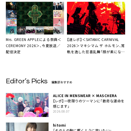
Mrs. GREEN APPLEによる祭典＜
【速レポ】＜SATANIC CARNIVAL
CEREMONY 2026＞、今夏放送／
2026＞マキシマム ザ ホルモン、常
配信決定
軌を逸した狂喜乱舞「顔が素になる
ぐらい楽しんでけ！」
Editor’s Picks
編集部おすすめ
ALICE IN MENSWEAR × MASCHERA
【レポ】一夜限りのツーマンに「数奇な運命を
感じます」
2026.08.07
hitomi
「その人の胸に響くように歌いたい」