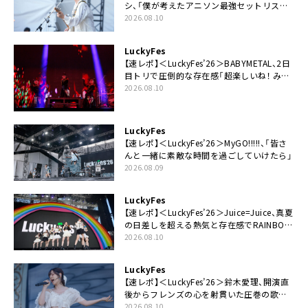
シ、「僕が考えたアニソン最強セットリスト
で臨みます！」
2026.08.10
LuckyFes
【速レポ】＜LuckyFes’26＞BABYMETAL、2日
目トリで圧倒的な存在感「超楽しいね！ みん
なありがとう！」
2026.08.10
LuckyFes
【速レポ】＜LuckyFes’26＞MyGO!!!!!、「皆さ
んと一緒に素敵な時間を過ごしていけたら」
2026.08.09
LuckyFes
【速レポ】＜LuckyFes’26＞Juice=Juice、真夏
の日差しを超える熱気と存在感でRAINBOW
STAGE席巻
2026.08.10
LuckyFes
【速レポ】＜LuckyFes’26＞鈴木愛理、開演直
後からフレンズの心を射貫いた圧巻の歌
声。“最強の相方”の登場も「みなさんしっか
2026.08.10