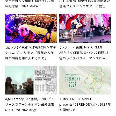
ダー担当＜女川町町制施行100周
川町主催・町制施行100周年記念の
年記念祭 ONAGAWA
音楽フェスアンバサダーに就任
COTTELEEZUN＞第1弾出演者発
表
【速レポ】＜京都大作戦2026＞マキ
【レポート：後編】Mrs. GREEN
シマム ザ ホルモン、「来年の大作
APPLE＜CEREMONY＞、2日間13
戦の切符を手に入れるため」
組のライブパフォーマンスにみた
「心を奪われてしまう出会い」
Age Factory、＜“静脈/ERROR”リ
＜Mrs. GREEN APPLE
リースツアー＞の対バン最終発表
presents『CEREMONY』＞、2027年
にNOT WONKとaryy
も開催決定