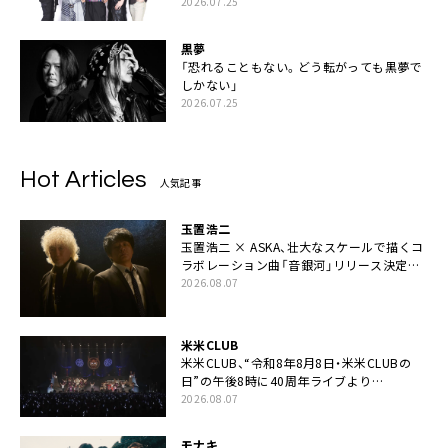
2026.07.25
黒夢
「恐れることもない。どう転がっても黒夢で
しかない」
2026.07.25
Hot Articles
人気記事
玉置浩二
玉置浩二 × ASKA、壮大なスケールで描くコ
ラボレーション曲「音銀河」リリース決定。
カップリングには新曲「命の宿り」収録も
2026.08.07
米米CLUB
米米CLUB、“令和8年8月8日・米米CLUBの
日”の午後8時に40周年ライブより
「FANtachy medley」を88年限定公開
2026.08.07
モナキ