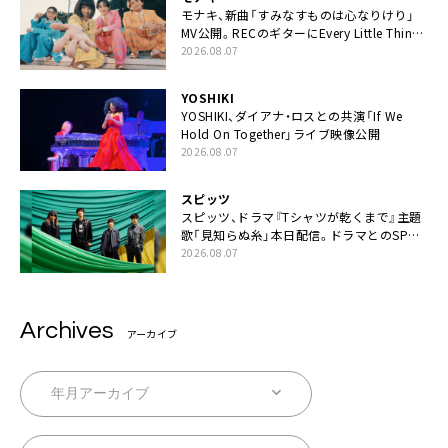
モナキ、新曲「すみなすものは心なりけり」
MV公開。RECのギターにEvery Little Thing・
伊藤一朗参加も
2026.08.07
YOSHIKI
YOSHIKI、ダイアナ・ロスとの共演「If We
Hold On Together」ライブ映像公開
2026.08.07
スピッツ
スピッツ、ドラマ『Tシャツが乾くまで』主題
歌「見知らぬ糸」本日配信。ドラマとのSPコ
ラボムービー公開も
2026.08.07
Archives
アーカイブ