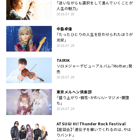
「迷いながらも選択をして進んでいくことが
人生の魅力」
2026.07.30
中島卓偉
「たったひとりの人生を狂わせられたほうが
光栄」
2026.07.29
TAIRIK
ソロメジャーデビューアルバム『Mother』発
売
2026.07.29
東京メルヘン倶楽部
「盛り上がり・個性・かわいい・マジメ・闇堕
ち」
2026.07.26
ATSUGI Hi！Thunder Rock Festival
【座談会】「遺伝子を継いでくれるのは、やは
りバンド」