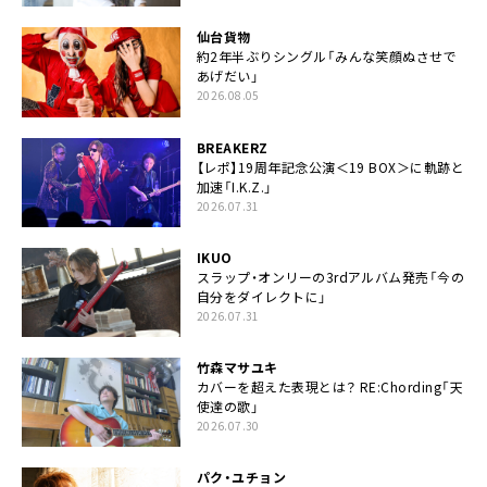
仙台貨物
約2年半ぶりシングル「みんな笑顔ぬさせで
あげだい」
2026.08.05
BREAKERZ
【レポ】19周年記念公演＜19 BOX＞に軌跡と
加速「I.K.Z.」
2026.07.31
IKUO
スラップ・オンリーの3rdアルバム発売「今の
自分をダイレクトに」
2026.07.31
竹森マサユキ
カバーを超えた表現とは？ RE:Chording「天
使達の歌」
2026.07.30
パク・ユチョン