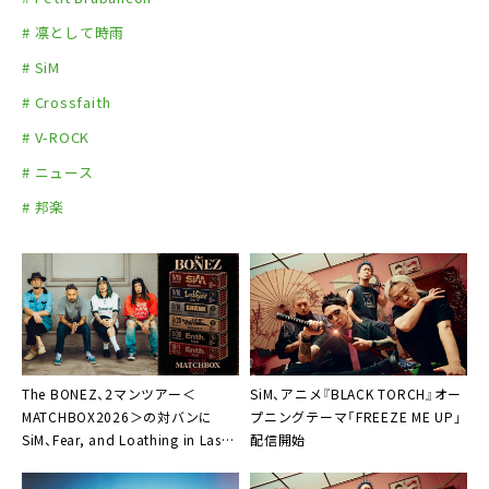
# 凛として時雨
# SiM
# Crossfaith
# V-ROCK
# ニュース
# 邦楽
The BONEZ、2マンツアー＜
SiM、アニメ『BLACK TORCH』オー
MATCHBOX2026＞の対バンに
プニングテーマ「FREEZE ME UP」
SiM、Fear, and Loathing in Las
配信開始
Vegas、SHANKら出演決定