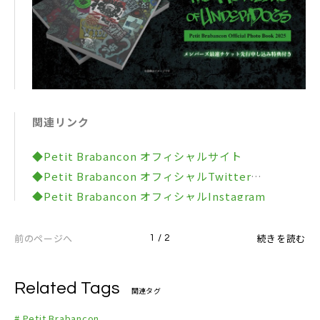
関連リンク
◆Petit Brabancon オフィシャルサイト
◆Petit Brabancon オフィシャルTwitter
◆Petit Brabancon オフィシャルInstagram
◆Petit Brabancon オフィシャルFacebook
◆Petit Brabancon オフィシャルYouTubeチャンネ
前のページへ
続きを読む
1 / 2
ル
◆凛として時雨 オフィシャルサイト
Related Tags
関連タグ
◆SiM オフィシャルサイト
◆Crossfaith オフィシャルサイト
# Petit Brabancon