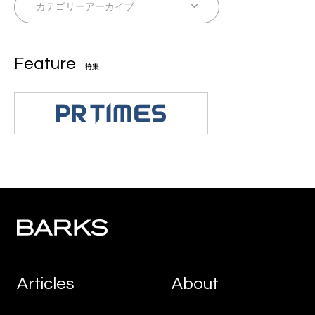
Feature
特集
Articles
About