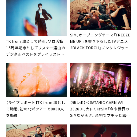
SiM、オープニングテーマ「FREEZE
TK from 凛として時雨、ソロ活動
ME UP」を書き下ろしたTVアニメ
15周年記念としてリスナー選曲の
『BLACK TORCH』ノンクレジット
デジタルベストをプレイリストと
映像公開
して本日リリース
【ライブレポート】TK from 凛とし
【速レポ】＜SATANIC CARNIVAL
て時雨、初の北米ツアーで8000人
2026＞、大トリはSiM「今や世界の
を動員
SiMだからさ。余裕でプチッと踏み
潰すつもりで来ました」