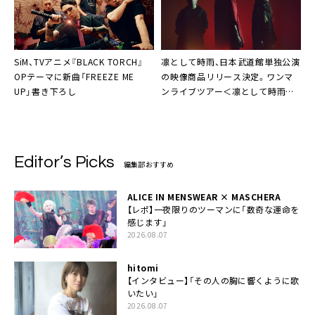
SiM、TVアニメ『BLACK TORCH』
凛として時雨、日本武道館単独公演
OPテーマに新曲「FREEZE ME
の映像商品リリース決定。ワンマ
UP」書き下ろし
ンライブツアー＜凛として時雨
TOUR 2026 DREAM KILLER＞開
催決定も
Editor’s Picks
編集部おすすめ
ALICE IN MENSWEAR × MASCHERA
【レポ】一夜限りのツーマンに「数奇な運命を
感じます」
2026.08.07
hitomi
【インタビュー】「その人の胸に響くように歌
いたい」
2026.08.07