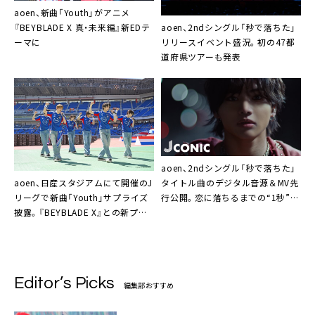
aoen、新曲「Youth」がアニメ
aoen、2ndシングル「秒で落ちた」
『BEYBLADE X 真・未来編』新EDテ
リリースイベント盛況。初の47都
ーマに
道府県ツアーも発表
aoen、2ndシングル「秒で落ちた」
aoen、日産スタジアムにて開催のJ
タイトル曲のデジタル音源＆MV先
リーグで新曲「Youth」サプライズ
行公開。恋に落ちるまでの“1秒”を
披露。『BEYBLADE X』との新プロ
表現した「1秒ダンス」にも注目
ジェクト告知も
Editor’s Picks
編集部おすすめ