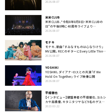
カップリングには新曲「命の宿り」収録も
2026.08.07
米米CLUB
米米CLUB、“令和8年8月8日・米米CLUBの
日”の午後8時に40周年ライブより
「FANtachy medley」を88年限定公開
2026.08.07
モナキ
モナキ、新曲「すみなすものは心なりけり」
MV公開。RECのギターにEvery Little Thing・
伊藤一朗参加も
2026.08.07
YOSHIKI
YOSHIKI、ダイアナ・ロスとの共演「If We
Hold On Together」ライブ映像公開
2026.08.07
平畑徹也
【インタビュー】鍵盤奏者の平畑徹也、ヨルシ
カや高橋優、キタニタツヤなど9名のゲスト
を迎えた初アルバムに音楽人生の総括「自分
2023.03.22
自身を再確認できた」