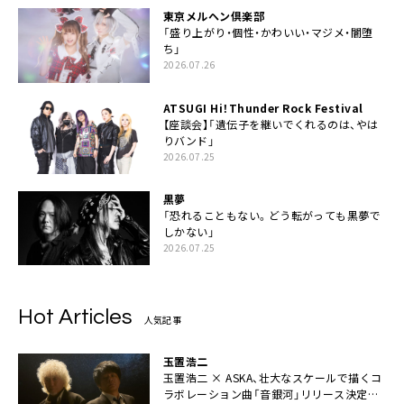
東京メルヘン倶楽部
「盛り上がり・個性・かわいい・マジメ・闇堕
ち」
2026.07.26
ATSUGI Hi！Thunder Rock Festival
【座談会】「遺伝子を継いでくれるのは、やは
りバンド」
2026.07.25
黒夢
「恐れることもない。どう転がっても黒夢で
しかない」
2026.07.25
Hot Articles
人気記事
玉置浩二
玉置浩二 × ASKA、壮大なスケールで描くコ
ラボレーション曲「音銀河」リリース決定。