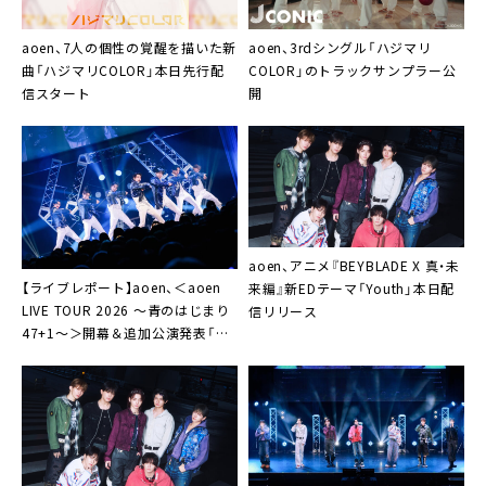
aoen、7人の個性の覚醒を描いた新
aoen、3rdシングル「ハジマリ
曲「ハジマリCOLOR」本日先行配
COLOR」のトラックサンプラー公
信スタート
開
aoen、アニメ『BEYBLADE X 真・未
【ライブレポート】aoen、＜aoen
来編』新EDテーマ「Youth」本日配
LIVE TOUR 2026 ～青のはじまり
信リリース
47+1～＞開幕＆追加公演発表「日
本でトップアーティストになるま
で、一人も離さない！」