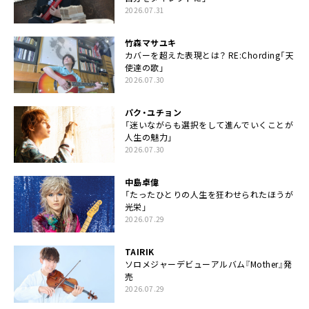
2026.07.31
竹森マサユキ
カバーを超えた表現とは？ RE:Chording「天
使達の歌」
2026.07.30
パク・ユチョン
「迷いながらも選択をして進んでいくことが
人生の魅力」
2026.07.30
中島卓偉
「たったひとりの人生を狂わせられたほうが
光栄」
2026.07.29
TAIRIK
ソロメジャーデビューアルバム『Mother』発
売
2026.07.29