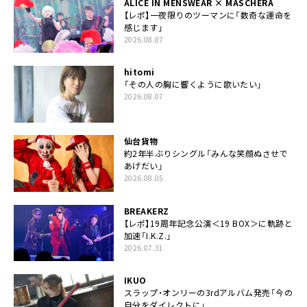
ALICE IN MENSWEAR × MASCHERA
【レポ】一夜限りのツーマンに「数奇な運命を
感じます」
2026.08.07
hitomi
「その人の胸に響くように歌いたい」
2026.08.07
仙台貨物
約2年半ぶりシングル「みんな笑顔ぬさせで
あげだい」
2026.08.05
BREAKERZ
【レポ】19周年記念公演＜19 BOX＞に軌跡と
加速「I.K.Z.」
2026.07.31
IKUO
スラップ・オンリーの3rdアルバム発売「今の
自分をダイレクトに」