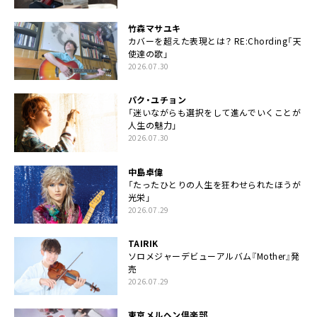
竹森マサユキ
カバーを超えた表現とは？ RE:Chording「天
使達の歌」
2026.07.30
パク・ユチョン
「迷いながらも選択をして進んでいくことが
人生の魅力」
2026.07.30
中島卓偉
「たったひとりの人生を狂わせられたほうが
光栄」
2026.07.29
TAIRIK
ソロメジャーデビューアルバム『Mother』発
売
2026.07.29
東京メルヘン倶楽部