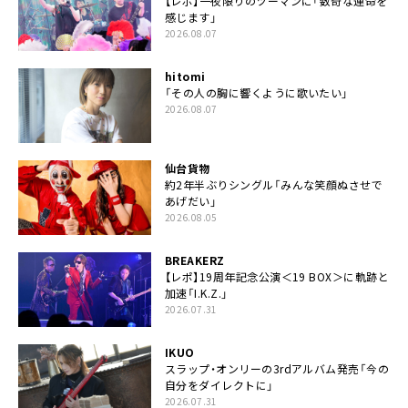
【レポ】一夜限りのツーマンに「数奇な運命を
感じます」
2026.08.07
hitomi
「その人の胸に響くように歌いたい」
2026.08.07
仙台貨物
約2年半ぶりシングル「みんな笑顔ぬさせで
あげだい」
2026.08.05
BREAKERZ
【レポ】19周年記念公演＜19 BOX＞に軌跡と
加速「I.K.Z.」
2026.07.31
IKUO
スラップ・オンリーの3rdアルバム発売「今の
自分をダイレクトに」
2026.07.31