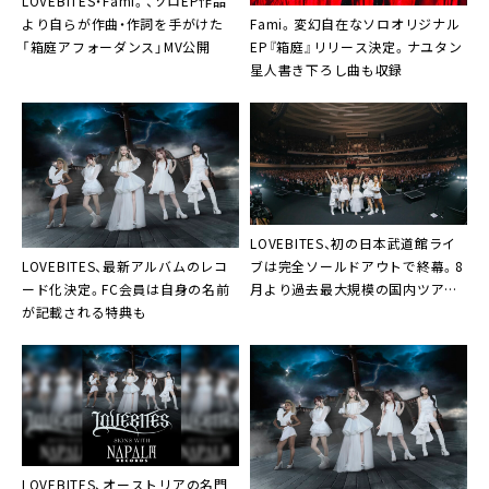
LOVEBITES・Fami。、ソロEP作品
14. Judgement Day
Fami。変幻自在なソロオリジナル
より自らが作曲・作詞を手がけた
15. Raise Some Hell
EP『箱庭』リリース決定。ナユタン
「箱庭アフォーダンス」MV公開
16. Drum Solo
星人書き下ろし曲も収録
17. Don’t Bite The Dust
18. The Spirit Lives On
19. Under The Red Sky
20. Shadowmaker
21. We The United
LOVEBITES、初の日本武道館ライ
（※CD版は上記トラックを2枚のディスクに収録）
LOVEBITES、最新アルバムのレコ
ブは完全ソールドアウトで終幕。8
（※Blu-ray/DVD版はEnd Creditsを収録）
ード化決定。FC会員は自身の名前
月より過去最大規模の国内ツアー
が記載される特典も
へ
Blu-ray/DVDのみのボーナス・フッテージ
・THE STORY BEHIND LOVE AND HATE（ワール
ドツアードキュメンタリー）
・Soldier Stands Solitarilyファンカム・ミュージ
ックビデオ
LOVEBITES、オーストリアの名門