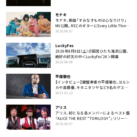
モナキ
モナキ、新曲「すみなすものは心なりけり」
MV公開。RECのギターにEvery Little Thing・
伊藤一朗参加も
2026.08.07
LuckyFes
2026年8月8日（土）＠国営ひたち海浜公園、
絶好の好天の中＜LuckyFes’26＞開幕
2026.08.08
平畑徹也
【インタビュー】鍵盤奏者の平畑徹也、ヨルシ
カや高橋優、キタニタツヤなど9名のゲスト
を迎えた初アルバムに音楽人生の総括「自分
2023.03.22
自身を再確認できた」
アリス
アリス、初となる各メンバーによるベスト盤
『ALICE THE BEST “TORILOGY”』リリース
決定
2026.08.07