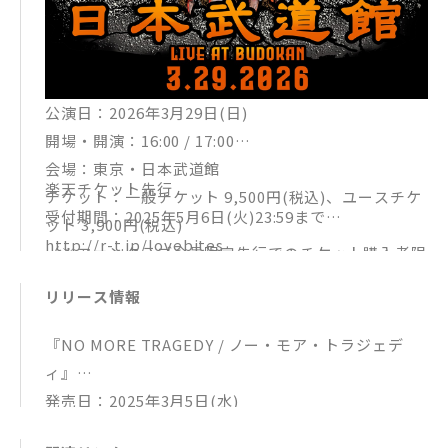
公演日：2026年3月29日(日)
開場・開演：16:00 / 17:00
会場：東京・日本武道館
楽天チケット先行
チケット：一般チケット 9,500円(税込)、ユースチケ
受付期間：2025年5月6日(火)23:59まで
ット 3,900円(税込)
http://r-t.jp/lovebites
（※ファンクラブ会員限定先行でのチケット購入者限
定のVIPアップグレードチケットは詳細後報）
リリース情報
『NO MORE TRAGEDY / ノー・モア・トラジェデ
ィ』
発売日：2025年3月5日(水)
Blu-ray: 7,700円(税込) / VIXL-477