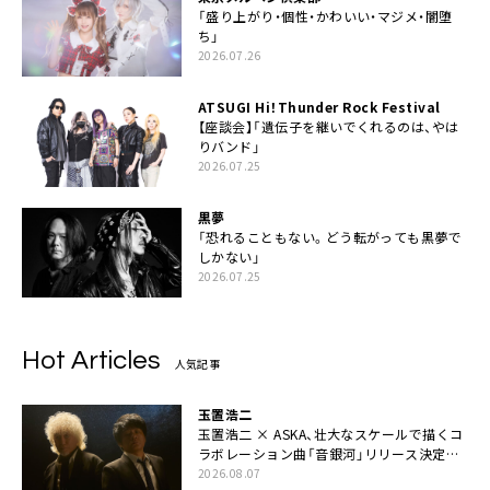
「盛り上がり・個性・かわいい・マジメ・闇堕
ち」
2026.07.26
ATSUGI Hi！Thunder Rock Festival
【座談会】「遺伝子を継いでくれるのは、やは
りバンド」
2026.07.25
黒夢
「恐れることもない。どう転がっても黒夢で
しかない」
2026.07.25
Hot Articles
人気記事
玉置浩二
玉置浩二 × ASKA、壮大なスケールで描くコ
ラボレーション曲「音銀河」リリース決定。
カップリングには新曲「命の宿り」収録も
2026.08.07