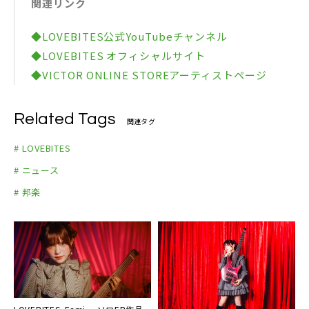
関連リンク
2DVD: 7,700円(税込) / VIBL-1172～1173
2CD: 4,000円(税込) / VICL-66046～66047
◆LOVEBITES公式YouTubeチャンネル
収録内容
◆LOVEBITES オフィシャルサイト
1. The Crusade
◆VICTOR ONLINE STOREアーティストページ
2. When Destinies Align
3. M.D.O.
Related Tags
4. Rising
関連タグ
5. Wicked Witch
# LOVEBITES
6. Unchained
# ニュース
7. Stand And Deliver (Shoot ’em Down)
# 邦楽
8. Set The World On Fire
9. The Final Collision
10. Thunder Vengeance
11. Holy War
12. A Frozen Serenade
13. Soldier Stands Solitarily