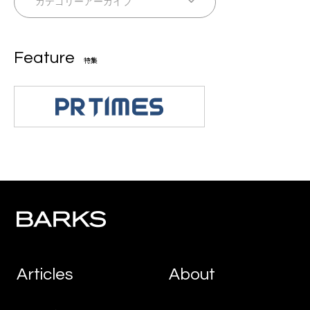
Feature
特集
Articles
About