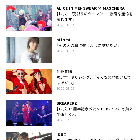
ALICE IN MENSWEAR × MASCHERA
【レポ】一夜限りのツーマンに「数奇な運命を
感じます」
2026.08.07
hitomi
「その人の胸に響くように歌いたい」
2026.08.07
仙台貨物
約2年半ぶりシングル「みんな笑顔ぬさせで
あげだい」
2026.08.05
BREAKERZ
【レポ】19周年記念公演＜19 BOX＞に軌跡と
加速「I.K.Z.」
2026.07.31
IKUO