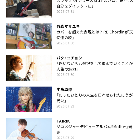
スラップ・オンリーの3rdアルバム発売「今の
自分をダイレクトに」
2026.07.31
竹森マサユキ
カバーを超えた表現とは？ RE:Chording「天
使達の歌」
2026.07.30
パク・ユチョン
「迷いながらも選択をして進んでいくことが
人生の魅力」
2026.07.30
中島卓偉
「たったひとりの人生を狂わせられたほうが
光栄」
2026.07.29
TAIRIK
ソロメジャーデビューアルバム『Mother』発
売
2026.07.29