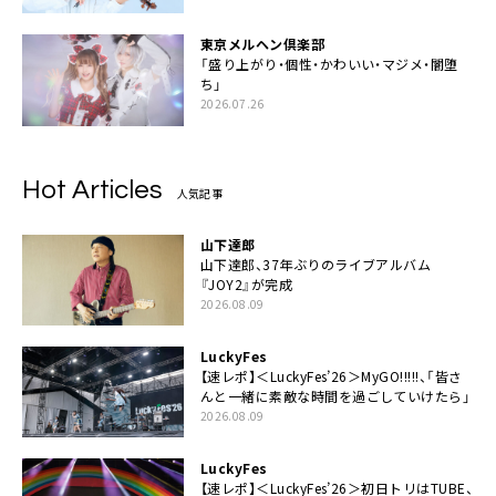
東京メルヘン倶楽部
「盛り上がり・個性・かわいい・マジメ・闇堕
ち」
2026.07.26
Hot Articles
人気記事
山下達郎
山下達郎、37年ぶりのライブアルバム
『JOY2』が完成
2026.08.09
LuckyFes
【速レポ】＜LuckyFes’26＞MyGO!!!!!、「皆さ
んと一緒に素敵な時間を過ごしていけたら」
2026.08.09
LuckyFes
【速レポ】＜LuckyFes’26＞初日トリはTUBE、