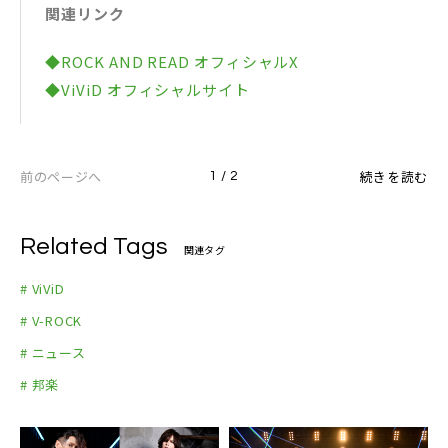
関連リンク
ViViD
●live report
◆ROCK AND READ オフィシャルX
L’Arc-en-Ciel
◆ViViD オフィシャルサイト
GLAY
LUNA SEA / GLAY
LUNA SEA
前のページへ
続きを読む
1 / 2
黒夢
SIAM SOPHIA
the GazettE
Related Tags
関連タグ
有村竜逹瑯
# ViViD
●interview
# V-ROCK
松岡 充 (SOPHIA)
# ニュース
ミヤ (MUCC)
葉月 / 玲央 / 晁直 (lynch.)
# 邦楽
NOBUYA (ROTTENGRAFFTY)
Shou(Verde/) × AKi