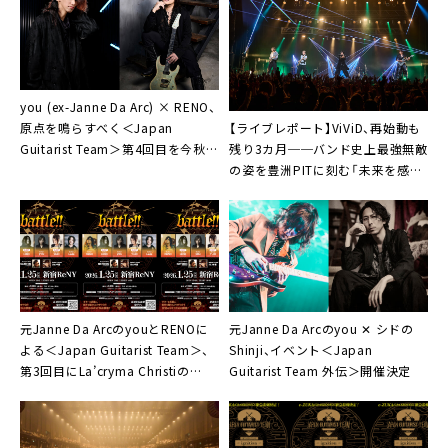
HAKUEI / Kiyoshi (machine)
みく / 輝喜 (アンティック-珈琲店-)
啓 (甘い暴力)
STEVIE (44MAGNUM)
you (ex-Janne Da Arc) × RENO、
【ライブレポート】ViViD、再始動も
原点を鳴らすべく＜Japan
残り3カ月──バンド史上最強無敵
Guitarist Team＞第4回目を今秋開
の姿を豊洲PITに刻む「未来を感じ
催
て欲しい」
元Janne Da ArcのyouとRENOに
元Janne Da Arcのyou ✕ シドの
よる＜Japan Guitarist Team＞、
Shinji、イベント＜Japan
第3回目にLa’cryma Christiの
Guitarist Team 外伝＞開催決定
HIROら参加