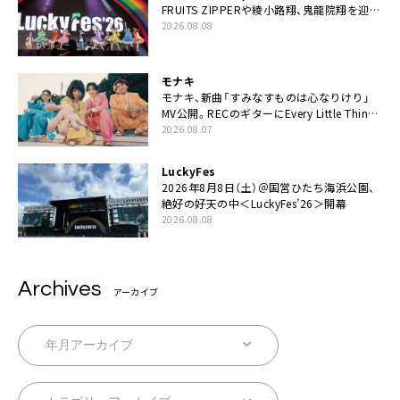
FRUITS ZIPPERや綾小路翔、鬼龍院翔を迎え
た豪華コラボも「知ってたらぜひ一緒に歌っ
2026.08.08
てちょうだい」
モナキ
モナキ、新曲「すみなすものは心なりけり」
MV公開。RECのギターにEvery Little Thing・
伊藤一朗参加も
2026.08.07
LuckyFes
2026年8月8日（土）＠国営ひたち海浜公園、
絶好の好天の中＜LuckyFes’26＞開幕
2026.08.08
Archives
アーカイブ