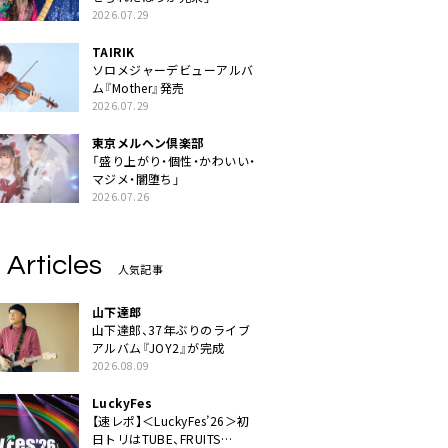
2026.07.29
TAIRIK
ソロメジャーデビューアルバ
ム『Mother』発売
2026.07.29
東京メルヘン倶楽部
「盛り上がり・個性・かわいい・
マジメ・闇堕ち」
2026.07.26
 Articles
人気記事
山下達郎
山下達郎、37年ぶりのライブ
アルバム『JOY2』が完成
2026.08.09
LuckyFes
【速レポ】＜LuckyFes’26＞初
日トリはTUBE、FRUITS