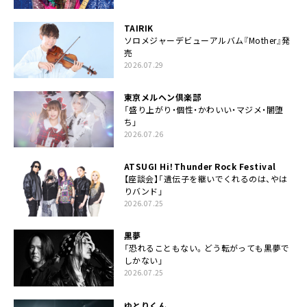
TAIRIK
ソロメジャーデビューアルバム『Mother』発
売
2026.07.29
東京メルヘン倶楽部
「盛り上がり・個性・かわいい・マジメ・闇堕
ち」
2026.07.26
ATSUGI Hi！Thunder Rock Festival
【座談会】「遺伝子を継いでくれるのは、やは
りバンド」
2026.07.25
黒夢
「恐れることもない。どう転がっても黒夢で
しかない」
2026.07.25
ゆとりくん