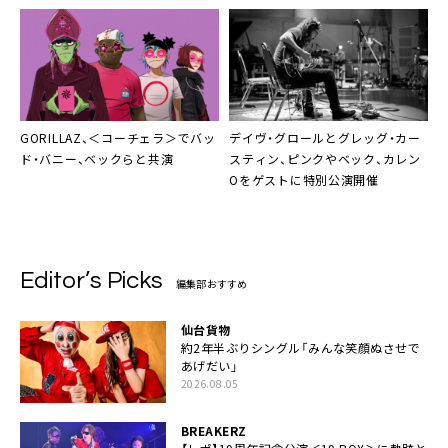
GORILLAZ、＜コーチェラ＞でバッ
デイヴ・グロール
と
グレッグ・カー
ド・バニー、ベックらと共演
スティン
、ピンクやベック、カレン
Oをゲストに特別公演開催
Editor’s Picks
編集部おすすめ
仙台貨物
約2年半ぶりシングル「みんな笑顔ぬさせで
あげだい」
2026.08.05
BREAKERZ