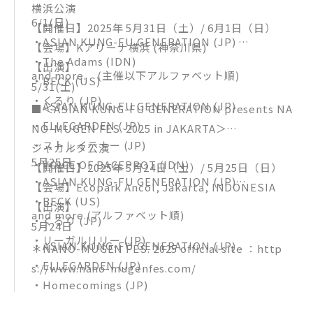
横浜公演
6/1(日)
【開催日】2025年 5月31日（土）/ 6月1日（日）
・ASIAN KUNG-FU GENERATION (JP)
【会場】Kアリーナ横浜 (神奈川県)
・The Adams (IDN)
【出演】
and more. (主催以下アルファベット順)
・BECK (US)
5/31(土)
・くるり (JP)
・ASIAN KUNG-FU GENERATION (JP)
■＜ASIAN KUNG-FU GENERATION presents NA
・ELLEGARDEN (JP)
NO-MUGEN FES. 2025 in JAKARTA＞
・ストレイテナー (JP)
ジャカルタ公演
5月25日
・VOICE OF BACEPROT (IDN)
【開催日】2025年 5月24日（土）/ 5月25日（日）
・ASIAN KUNG-FU GENERATION (JP)
【会場】Ecopark Ancol, Jakarta, INDONESIA
・BECK (US)
【出演】
and more.(アルファベット順)
・くるり (JP)
5月24日
・リーガルリリー (JP)
・ASIAN KUNG-FU GENERATION (JP)
＊NANO-MUGEN FES. 2025 official site ：http
・ELLEGARDEN (JP)
s://www.nano-mugenfes.com/
・Homecomings (JP)
・KANA-BOON (JP)