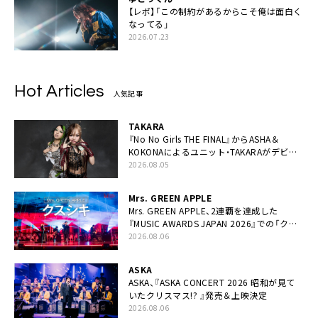
【レポ】「この制約があるからこそ俺は面白く
なってる」
2026.07.23
Hot Articles
人気記事
TAKARA
『No No Girls THE FINAL』からASHA＆
KOKONAによるユニット・TAKARAがデビュ
ー
2026.08.05
Mrs. GREEN APPLE
Mrs. GREEN APPLE、2連覇を達成した
『MUSIC AWARDS JAPAN 2026』での「クス
シキ」ライブパフォーマンスをYouTube公開
2026.08.06
ASKA
ASKA、『ASKA CONCERT 2026 昭和が見て
いたクリスマス!? 』発売＆上映決定
2026.08.06