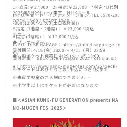
1F 立見:￥17,000 2F指定:￥23,000 *税込 *D代別
2025年5月29日(木) 東京 NHKホール
INFO:キョードーインフォメーション: TEL 0570-200
OPEN 18:00 / START 19:00
-888(12:00～17:00(土日祝休業))
S指定 (1階席・2階席)： ￥23,000 *税込
チケット
A指定 (3階席) ： ￥17,000 *税込
◆プレオーダー
INFO : DISK GARAGE：https://info.diskgarage.co
受付期間: 4/18 (金) 18:00 〜 4/21（月）23:59
m/
◆一般チケット発売日:4/29 (火・祝) 10:00
受付詳細 「BECK Live in Japan 2025」official sit
e：https://www.nano-mugenfes.com/25/beck/
※チケットはおひとりさま1申込につき4枚まで
※未就学児童のご入場はできません
※小学生以上はチケットが必要になります
■＜ASIAN KUNG-FU GENERATION presents NA
NO-MUGEN FES. 2025＞