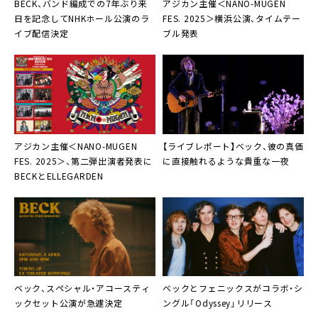
BECK、バンド編成での7年ぶり来
アジカン主催＜NANO-MUGEN
日を記念してNHKホール公演のラ
FES. 2025＞横浜公演、タイムテー
イブ配信決定
ブル発表
アジカン主催＜NANO-MUGEN
【ライブレポート】ベック、彼の真価
FES. 2025＞、第二弾出演者発表に
に直接触れるような貴重な一夜
BECKとELLEGARDEN
ベック、スペシャル・アコースティ
ベックとフェニックスがコラボ・シ
ックセット公演が急遽決定
ングル「Odyssey」リリース