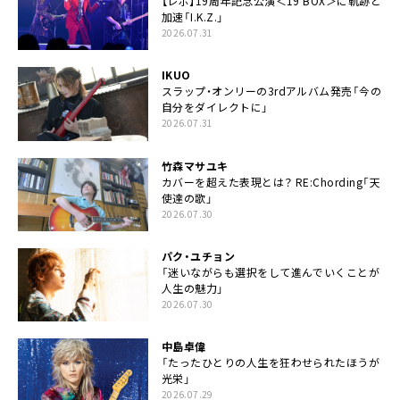
【レポ】19周年記念公演＜19 BOX＞に軌跡と
加速「I.K.Z.」
2026.07.31
IKUO
スラップ・オンリーの3rdアルバム発売「今の
自分をダイレクトに」
2026.07.31
竹森マサユキ
カバーを超えた表現とは？ RE:Chording「天
使達の歌」
2026.07.30
パク・ユチョン
「迷いながらも選択をして進んでいくことが
人生の魅力」
2026.07.30
中島卓偉
「たったひとりの人生を狂わせられたほうが
光栄」
2026.07.29