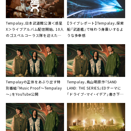
16.預言者
17.大東京万博
18.そなちね
Tempalay、日本武道館公演＜惑星
【ライブレポート】Tempalay、探索
X＞ライブアルバム配信開始。10人
船『武道艦』で味わう身震いするよ
セットリストプレイリスト：https://Tempalay.lnk.
のゴスペルコーラス隊を迎えた
うな多幸感
to/yyyyyyyyy
「続・New York City」ライブ映像公
開も
Tempalayの正体をあぶり出す特
Tempalay、鳥山明原作『SAND
別番組『Music Proof～Tempalay
LAND: THE SERIES』EDテーマに
～』をYouTube公開
「ドライブ・マイ・イデア」書き下ろ
し