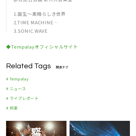
1.誕生〜素晴らしき世界
2.TIME MACHINE
3.SONIC WAVE
4.未知との遭遇～my name is GREENMAN
◆Tempalayオフィシャルサイト
5.Booorn！！
6.ZOMBIE-SONG
7.ああ迷路
Related Tags
関連タグ
8.どうしよう
# Tempalay
9.春山淡冶にして笑うが如く
# ニュース
10.憑依さん
# ライブレポート
11.NEHAN
12.新世代
# 邦楽
13.Superman
14.月見うどん
15.あびばのんのん