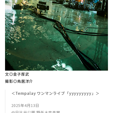
文◎金子厚武
撮影◎鳥居洋介
＜Tempalay ワンマンライブ「yyyyyyyyy」＞
2025年4月13日
@日比谷公園 野外大音楽堂