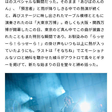
はのスペシャルな瞬間だった。そのまま「あびばのんの
ん」、「預言者」と雨が降りしきる中での熱演が続く
と、再びステージに映し出されたマーブル模様とともに
演奏されたのは「大東京万博」。奇しくも大阪・関西万
博が開幕したこの日、東京のど真ん中でこの曲が披露さ
れたこともまた特別な瞬間であり、お馴染みの「らっせ
ーら！らっせーら！」の掛け声もいつも以上に熱が入っ
ていたようにも。ラストは「そなちね」でエモーショナ
ルなソロと絶叫を聴かせた綾斗がアウトロで高々とギタ
ーを掲げて、新たな始まりの日を堂々と締め括った。