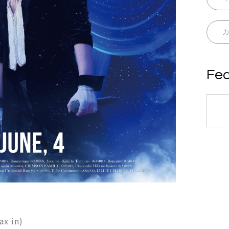
Fea
】
x in)