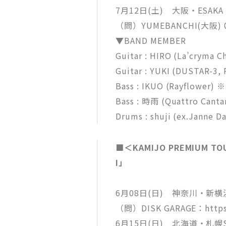
7月12日(土) 大阪・ESAKA 
（問）YUMEBANCHI(大阪) 0
▼BAND MEMBER
Guitar : HIRO (La’cryma Ch
Guitar : YUKI (DUSTAR-3, 
Bass : IKUO (Rayflow
Bass : 時雨 (Quattro Ca
Drums : shuji (ex.Janne Da
■＜KAMIJO PREMIUM TOU
I」
6月08日(日) 神奈川・新横浜NE
（問）DISK GARAGE：https:/
6月15日(日) 北海道・札幌S