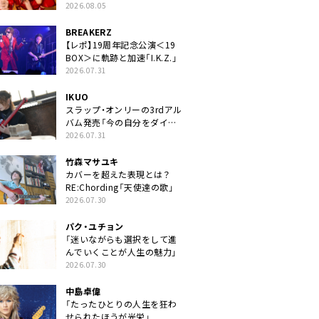
2026.08.05
BREAKERZ
【レポ】19周年記念公演＜19
BOX＞に軌跡と加速「I.K.Z.」
2026.07.31
IKUO
スラップ・オンリーの3rdアル
バム発売「今の自分をダイレ
クトに」
2026.07.31
竹森マサユキ
カバーを超えた表現とは？
RE:Chording「天使達の歌」
2026.07.30
パク・ユチョン
「迷いながらも選択をして進
んでいくことが人生の魅力」
2026.07.30
中島卓偉
「たったひとりの人生を狂わ
せられたほうが光栄」