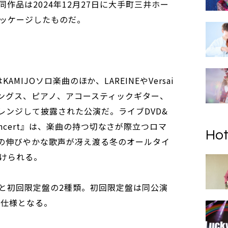
作品は2024年12月27日に大手町三井ホー
ッケージしたものだ。
t＞はKAMIJOソロ楽曲のほか、LAREINEやVersai
リングス、ピアノ、アコースティックギター、
レンジして披露された公演だ。ライブDVD&
c Concert』は、楽曲の持つ切なさが際立つロマ
Hot
Oの伸びやかな歌声が冴え渡る冬のオールタイ
けられる。
盤と初回限定盤の2種類。初回限定盤は同公演
組仕様となる。