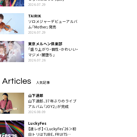
2026.07.29
TAIRIK
ソロメジャーデビューアルバ
ム『Mother』発売
2026.07.29
東京メルヘン倶楽部
「盛り上がり・個性・かわいい・
マジメ・闇堕ち」
2026.07.26
 Articles
人気記事
山下達郎
山下達郎、37年ぶりのライブ
アルバム『JOY2』が完成
2026.08.09
LuckyFes
【速レポ】＜LuckyFes’26＞初
日トリはTUBE、FRUITS