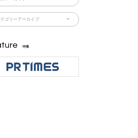
ture
特集