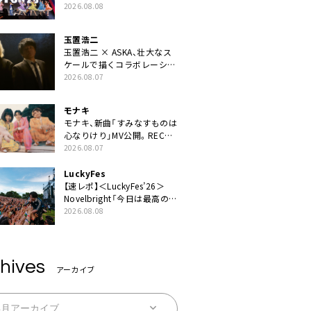
ZIPPERや綾小路翔、鬼龍院翔
2026.08.08
を迎えた豪華コラボも「知っ
てたらぜひ一緒に歌ってちょ
玉置浩二
うだい」
玉置浩二 × ASKA、壮大なス
ケールで描くコラボレーショ
ン曲「音銀河」リリース決定。
2026.08.07
カップリングには新曲「命の
宿り」収録も
モナキ
モナキ、新曲「すみなすものは
心なりけり」MV公開。RECの
ギターにEvery Little Thing・
2026.08.07
伊藤一朗参加も
LuckyFes
【速レポ】＜LuckyFes’26＞
Novelbright「今日は最高のフ
ェス日和。最高の休日を、最
2026.08.08
高の夏休みを作っていきた
い」
hives
アーカイブ