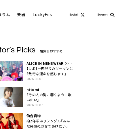
コラム
楽器
LuckyFes
Social
Search
tor’s Picks
編集部おすすめ
ALICE IN MENSWEAR ×
MASCHERA
【レポ】一夜限りのツーマンに
「数奇な運命を感じます」
2026.08.07
hitomi
「その人の胸に響くように歌
いたい」
2026.08.07
仙台貨物
約2年半ぶりシングル「みん
な笑顔ぬさせであげだい」