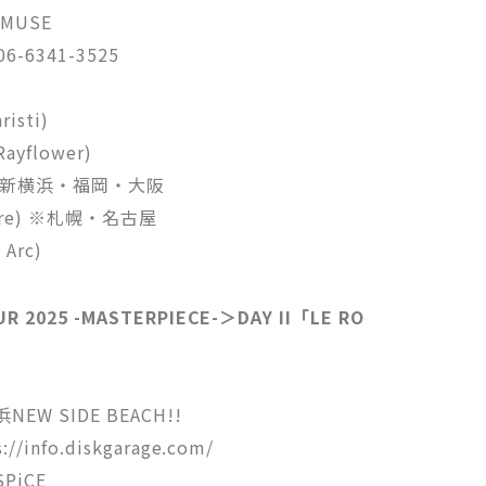
MUSE
6-6341-3525
risti)
Rayflower)
er) ※新横浜・福岡・大阪
ntare) ※札幌・名古屋
 Arc)
R 2025 -MASTERPIECE-＞DAY II「LE RO
W SIDE BEACH!!
/info.diskgarage.com/
PiCE