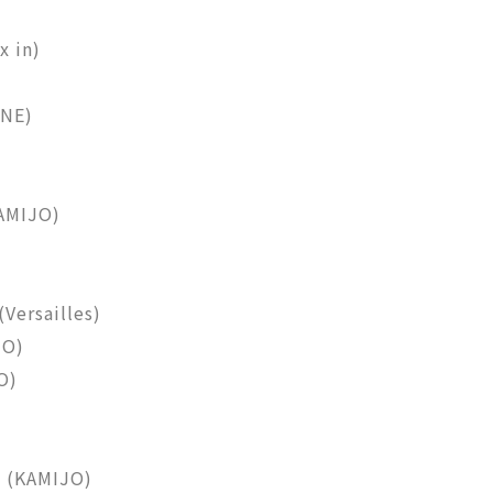
 in)
INE)
AMIJO)
)
Versailles)
JO)
O)
KAMIJO)