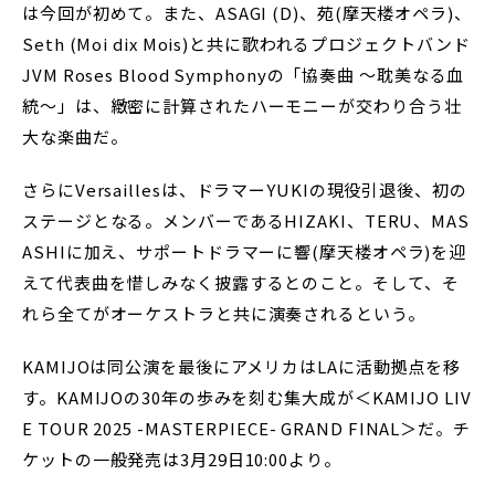
は今回が初めて。また、ASAGI (D)、苑(摩天楼オペラ)、
Seth (Moi dix Mois)と共に歌われるプロジェクトバンド
JVM Roses Blood Symphonyの「協奏曲 ～耽美なる血
統～」は、緻密に計算されたハーモニーが交わり合う壮
大な楽曲だ。
さらにVersaillesは、ドラマーYUKIの現役引退後、初の
ステージとなる。メンバーであるHIZAKI、TERU、MAS
ASHIに加え、サポートドラマーに響(摩天楼オペラ)を迎
えて代表曲を惜しみなく披露するとのこと。そして、そ
れら全てがオーケストラと共に演奏されるという。
KAMIJOは同公演を最後にアメリカはLAに活動拠点を移
す。KAMIJOの30年の歩みを刻む集大成が＜KAMIJO LIV
E TOUR 2025 -MASTERPIECE- GRAND FINAL＞だ。チ
ケットの一般発売は3月29日10:00より。