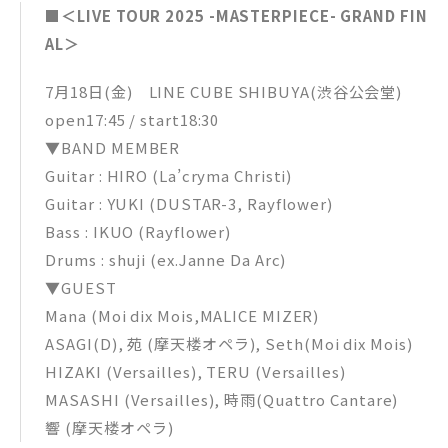
■＜LIVE TOUR 2025 -MASTERPIECE- GRAND FIN
AL＞
7月18日(金) LINE CUBE SHIBUYA(渋谷公会堂)
open17:45 / start18:30
▼BAND MEMBER
Guitar : HIRO (La’cryma Christi)
Guitar : YUKI (DUSTAR-3, Rayflower)
Bass : IKUO (Rayflower)
Drums : shuji (ex.Janne Da Arc)
▼GUEST
Mana (Moi dix Mois,MALICE MIZER)
ASAGI(D), 苑 (摩天楼オペラ), Seth(Moi dix Mois)
HIZAKI (Versailles), TERU (Versailles)
MASASHI (Versailles), 時雨(Quattro Cantare)
響 (摩天楼オペラ)