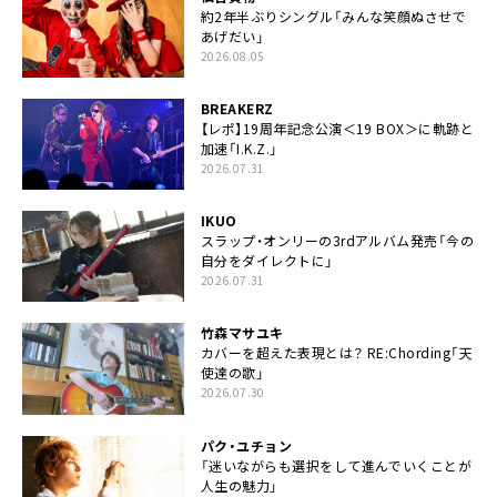
約2年半ぶりシングル「みんな笑顔ぬさせで
あげだい」
2026.08.05
BREAKERZ
【レポ】19周年記念公演＜19 BOX＞に軌跡と
加速「I.K.Z.」
2026.07.31
IKUO
スラップ・オンリーの3rdアルバム発売「今の
自分をダイレクトに」
2026.07.31
竹森マサユキ
カバーを超えた表現とは？ RE:Chording「天
使達の歌」
2026.07.30
パク・ユチョン
「迷いながらも選択をして進んでいくことが
人生の魅力」