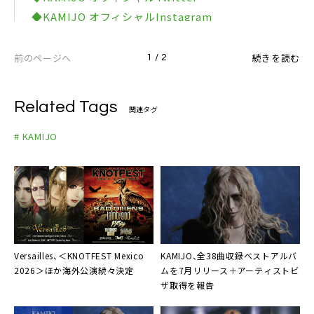
◆KAMIJO オフィシャルInstagram
◆KAMIJO オフィシャルFacebook
◆KAMIJO オフィシャルYouTubeチャンネル
前のページへ
続きを読む
1 / 2
◆Versailles オフィシャルサイト
Related Tags
関連タグ
# KAMIJO
Versailles、＜KNOTFEST Mexico
KAMIJO、全38曲収録ベストアルバ
2026＞ほか海外公演続々決定
ムを7月リリース＋アーティストビ
ザ取得を報告