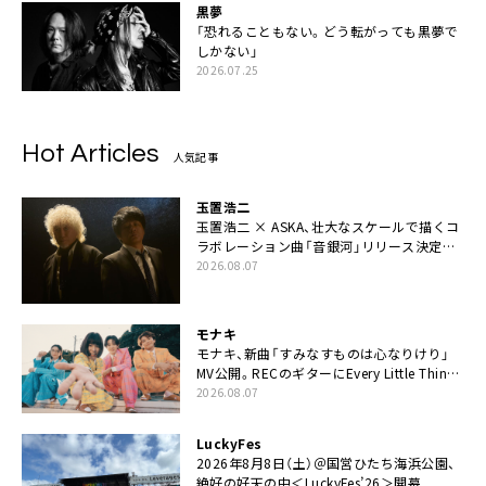
黒夢
「恐れることもない。どう転がっても黒夢で
しかない」
2026.07.25
Hot Articles
人気記事
玉置浩二
玉置浩二 × ASKA、壮大なスケールで描くコ
ラボレーション曲「音銀河」リリース決定。
カップリングには新曲「命の宿り」収録も
2026.08.07
モナキ
モナキ、新曲「すみなすものは心なりけり」
MV公開。RECのギターにEvery Little Thing・
伊藤一朗参加も
2026.08.07
LuckyFes
2026年8月8日（土）＠国営ひたち海浜公園、
絶好の好天の中＜LuckyFes’26＞開幕