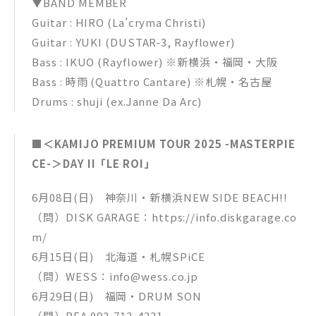
▼BAND MEMBER
Guitar : HIRO (La’cryma Christi)
Guitar : YUKI (DUSTAR-3, Rayflower)
Bass : IKUO (Rayflower) ※新横浜・福岡・大阪
Bass : 時雨 (Quattro Cantare) ※札幌・名古屋
Drums : shuji (ex.Janne Da Arc)
■＜KAMIJO PREMIUM TOUR 2025 -MASTERPIE
CE-＞DAY II「LE ROI」
6月08日(日) 神奈川・新横浜NEW SIDE BEACH!!
（問）DISK GARAGE：https://info.diskgarage.co
m/
6月15日(日) 北海道・札幌SPiCE
（問）WESS：info@wess.co.jp
6月29日(日) 福岡・DRUM SON
（問）BEA 092-712-4221