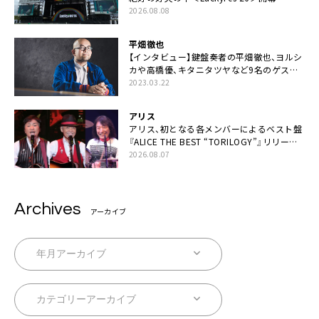
2026.08.08
平畑徹也
【インタビュー】鍵盤奏者の平畑徹也、ヨルシ
カや高橋優、キタニタツヤなど9名のゲスト
を迎えた初アルバムに音楽人生の総括「自分
2023.03.22
自身を再確認できた」
アリス
アリス、初となる各メンバーによるベスト盤
『ALICE THE BEST “TORILOGY”』リリース
決定
2026.08.07
Archives
アーカイブ