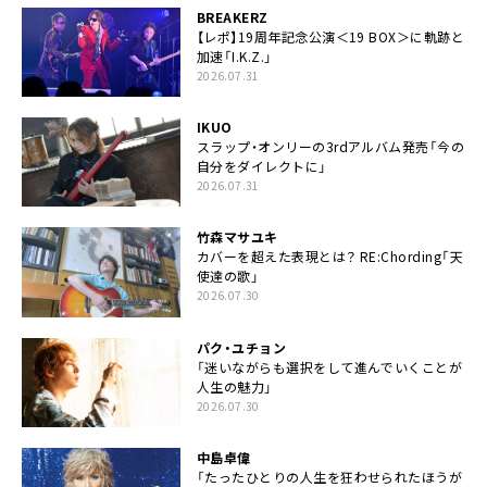
BREAKERZ
【レポ】19周年記念公演＜19 BOX＞に軌跡と
加速「I.K.Z.」
2026.07.31
IKUO
スラップ・オンリーの3rdアルバム発売「今の
自分をダイレクトに」
2026.07.31
竹森マサユキ
カバーを超えた表現とは？ RE:Chording「天
使達の歌」
2026.07.30
パク・ユチョン
「迷いながらも選択をして進んでいくことが
人生の魅力」
2026.07.30
中島卓偉
「たったひとりの人生を狂わせられたほうが