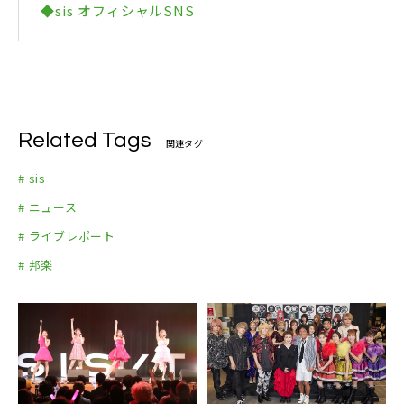
◆sis オフィシャルSNS
M-5 Angel Night(かのうみゆソロ)
M-6 メモリーグラス(あさ陽あいソロ)
M-7 グッド･バイ･マイ･ラブ(太良理穂子ソロ)
M-8 君たちキウイ･パパイヤ･マンゴーだね(MAKOT
O.ソロ)
Related Tags
関連タグ
M-9 DING DONGください(初披露曲)
M-10 ヴァケーション
# sis
M-11 I’m in the mood for dancing
# ニュース
M-12 THE ROSE
# ライブレポート
[アンコール]
# 邦楽
M-13 愛のバッテリー(韓国語バージョン)
M-14 青い珊瑚礁