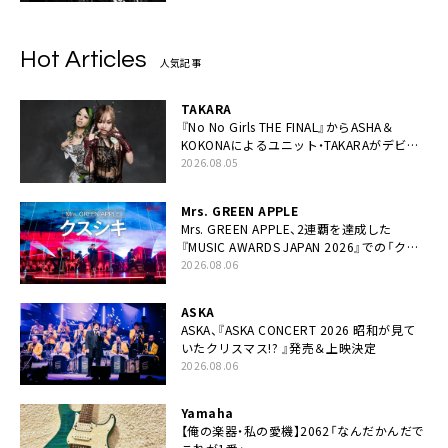
Hot Articles
人気記事
TAKARA
『No No Girls THE FINAL』からASHA＆
KOKONAによるユニット・TAKARAがデビュ
ー
2026.08.05
Mrs. GREEN APPLE
Mrs. GREEN APPLE、2連覇を達成した
『MUSIC AWARDS JAPAN 2026』での「クス
シキ」ライブパフォーマンスをYouTube公開
2026.08.06
ASKA
ASKA、『ASKA CONCERT 2026 昭和が見て
いたクリスマス!? 』発売＆上映決定
2026.08.06
Yamaha
【俺の楽器・私の愛機】2062「なんだかんだで