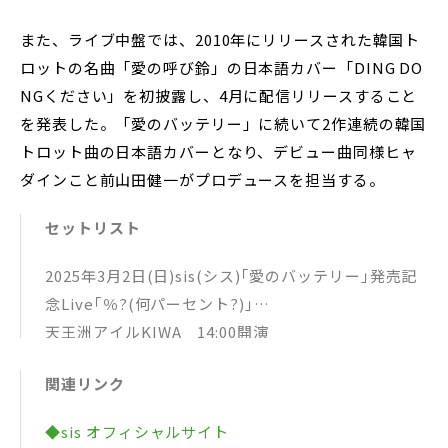
また、ライブ中盤では、2010年にリリースされた韓国ト
ロットの名曲「愛の呼び鈴」の日本語カバー「DING DO
NGください」を初披露し、4月に配信リリースすること
を発表した。「愛のバッテリー」に続いて2作連続の韓国
トロット曲の日本語カバーとなり、デビュー曲同様ヒャ
ダインこと前山田健一がプロデュースを担当する。
セットリスト
2025年3月2日(日)sis(シス)｢愛のバッテリー｣発売記
念Live｢％?(何パーセント?)｣
天王洲アイルKIWA 14:00開演
M-1 ダンシング･クイーン
関連リンク
M-2 愛のバッテリー(日本語バージョン)
M-3 真夜中のドア
◆sis オフィシャルサイト
M-4 うふふ