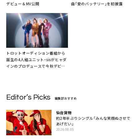
デビュー＆MV公開
曲｢愛のバッテリー｣を初披露
トロットオーディション番組から
誕生の4人組ユニット・
sis
がヒャダ
インのプロデュースで今秋デビュ
ー
Editor’s Picks
編集部おすすめ
仙台貨物
約2年半ぶりシングル「みんな笑顔ぬさせで
あげだい」
2026.08.05