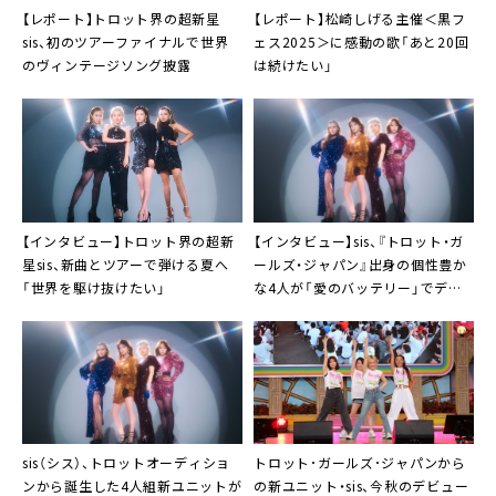
【レポート】トロット界の超新星
【レポート】松崎しげる主催＜黒フ
sis、初のツアーファイナルで世界
ェス2025＞に感動の歌「あと20回
のヴィンテージソング披露
は続けたい」
【インタビュー】トロット界の超新
【インタビュー】
sis
、『トロット・ガ
星sis、新曲とツアーで弾ける夏へ
ールズ・ジャパン』出身の個性豊か
「世界を駆け抜けたい」
な4人が「愛のバッテリー」でデビ
ュー
sis
（シス）、トロットオーディショ
トロット･ガールズ･ジャパン
から
ンから誕生した4人組新ユニットが
の新ユニット・
sis
、今秋のデビュー