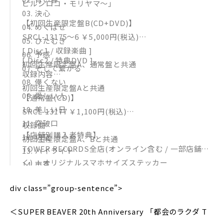
ビルシロコ・モリヤマ〜」
03. 決心
【初回生産限定盤B(CD+DVD)】
04. めくばせ
SRCL-13175～6 ￥5,000円(税込)
05. ひたむき
[ Disc1 / 収録楽曲 ]
06. 予感
[ Disc2 / 特典DVD ]
初回生産限定盤A、通常盤と共通
07. そして繋がる
収録内容
08. 儚くない
初回生産限定盤Aと共通
09. 愛しい人
【通常盤(CD)】
10. 美しい日
SRCL-13177 ￥1,100円(税込)
11. 突破口
収録曲
【店舗別購入者特典】
12. 切望
初回生産限定盤A、Bと共通
TOWER RECORDS全店(オンライン含む / 一部店舗除
13. ハイライト
く) ：オリジナルスマホサイズステッカー
14. 東京
HMV全店（HMV&BOOKS Online含む/一部店舗除
15. アイラヴユー
div class=”group-sentence”>
く）：オリジナル丸型缶バッジ（HMV ver.）
16. 小さな革命
TSUTAYA RECORDS（一部店舗除く）：オリジナ
＜SUPER BEAVER 20th Anniversary 「都会のラクダ T
ルポストカード（TSUTAYA ver.）