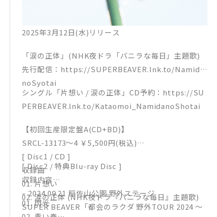
2025年3月12日(水)リリース
「涙の正体」(NHK夜ドラ「バニラな毎日」主題歌)
先行配信：https://SUPERBEAVER.lnk.to/Namida
noSyotai
シングル「片想い / 涙の正体」CD予約：https://SU
PERBEAVER.lnk.to/Kataomoi_NamidanoShotai
【初回生産限定盤A(CD+BD)】
SRCL-13173～4 ￥5,500円(税込)
[ Disc1 / CD ]
[ Disc2 / 特典Blu-ray Disc ]
収録曲
収録内容
01. 片想い
– 2024.09.21 稲佐山公園 野外ステージ
02. 涙の正体 (NHK夜ドラ『バニラな毎日』主題歌)
01. 閃光
SUPER BEAVER「都会のラクダ 野外TOUR 2024 〜
02. 青い春