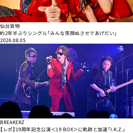
仙台貨物
約2年半ぶりシングル「みんな笑顔ぬさせであげだい」
2026.08.05
BREAKERZ
【レポ】19周年記念公演＜19 BOX＞に軌跡と加速「I.K.Z.」