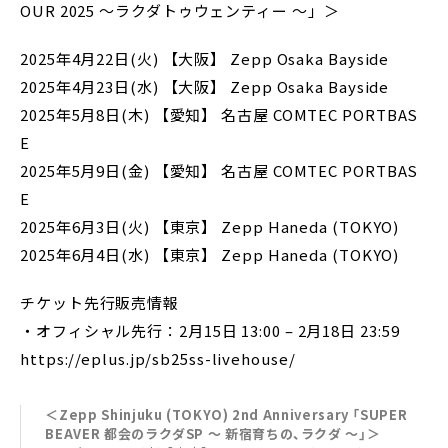
OUR 2025 〜ラクダトゥウェンティー 〜」＞
楽天ブックス：オリジナルアクリルキーホルダー
Amazon.co.jp：メガジャケ
2025年4月22日(火) 【大阪】 Zepp Osaka Bayside
セブンネットショッピング：オリジナル丸型缶バッジ
2025年4月23日(水) 【大阪】 Zepp Osaka Bayside
（セブンネットショッピング ver.）
2025年5月8日(木) 【愛知】 名古屋 COMTEC PORTBAS
Sony Music Shop：オリジナルマグネット
E
SUPER BEAVER応援店特典：オリジナルポストカー
2025年5月9日(金) 【愛知】 名古屋 COMTEC PORTBAS
ド（応援店 ver.）
E
応援店：https://www.sonymusic.co.jp/Music/Inf
2025年6月3日(火) 【東京】 Zepp Haneda (TOKYO)
o/superbeaver/shoplist/250312-2/
2025年6月4日(水) 【東京】 Zepp Haneda (TOKYO)
チケット先行販売情報
・オフィシャル先行：2月15日 13:00 – 2月18日 23:59
https://eplus.jp/sb25ss-livehouse/
＜Zepp Shinjuku (TOKYO) 2nd Anniversary 「SUPER
BEAVER 都会のラクダSP 〜 新宿育ちの、ラクダ 〜」＞