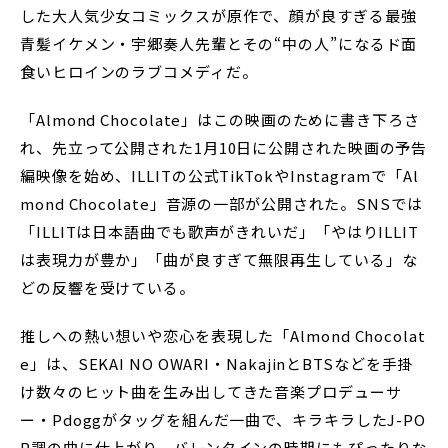
した大人気少女コミックスが原作で、顔が良すぎる最強
青髪イケメン・宇郷奏人先輩とその“中の人”になるド面
食いヒロインのラブコメディだ。
「Almond Chocolate」はこの映画のために書き下ろさ
れ、先立って公開された1月10日に公開された映画の予告
編映像を始め、ILLITの公式TikTokやInstagramで「Al
mond Chocolate」音源の一部が公開された。SNSでは
「ILLITは日本語曲でも歌声がきれいだ」「やはりILLIT
は表現力が豊か」「曲が良すぎて無限再生している」な
どの反響を受けている。
推しへの熱い想いや恋心を表現した「Almond Chocolat
e」は、SEKAI NO OWARI・NakajinとBTSなどを手掛
け数々のヒット曲を生み出してきた音楽プロデューサ
ー・Pdoggがタッグを組んだ一曲で、キラキラしたJ-PO
P調の曲に仕上がり、バレンタインの時期にもぴったりな