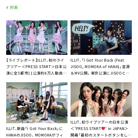
# 邦楽
【ライブレポート】ILLIT、初のライ
ILLIT、「I Got Your Back (Feat.
ブツアー＜PRESS START＞日本公
JISOO, MOMOKA of HANA)」音源
演に全5都市11公演約6万人動員「I
＆MV公開。東京公演にJISOOと
Got Your Back！これからもそばに
MOMOKAのサプライズ登場も
いて」
ILLIT、初ライブツアーの日本公演
＜’PRESS START︎
’ in JAPAN＞
ILLIT、新曲「I Got Your Back」に
開幕「最初のスタートボタンをしっ
HANAのJISOO、 MOMOKAがフィ