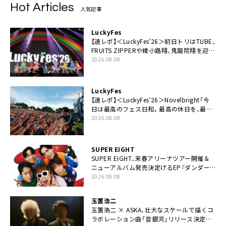
Hot Articles
人気記事
LuckyFes
【速レポ】＜LuckyFes’26＞初日トリはTUBE、
FRUITS ZIPPERや綾小路翔、鬼龍院翔を迎え
た豪華コラボも「知ってたらぜひ一緒に歌っ
2026.08.08
てちょうだい」
LuckyFes
【速レポ】＜LuckyFes’26＞Novelbright「今
日は最高のフェス日和。最高の休日を、最高
の夏休みを作っていきたい」
2026.08.08
SUPER EIGHT
SUPER EIGHT、来春アリーナツアー開催＆
ニューアルバム発売決定げるEP『ダンダー
ラ』本日リリース
2026.08.08
玉置浩二
玉置浩二 × ASKA、壮大なスケールで描くコ
ラボレーション曲「音銀河」リリース決定。