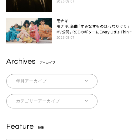
カップリングには新曲「命の宿り」収録も
2026.08.07
モナキ
モナキ、新曲「すみなすものは心なりけり」
MV公開。RECのギターにEvery Little Thing・
伊藤一朗参加も
2026.08.07
Archives
アーカイブ
Feature
特集