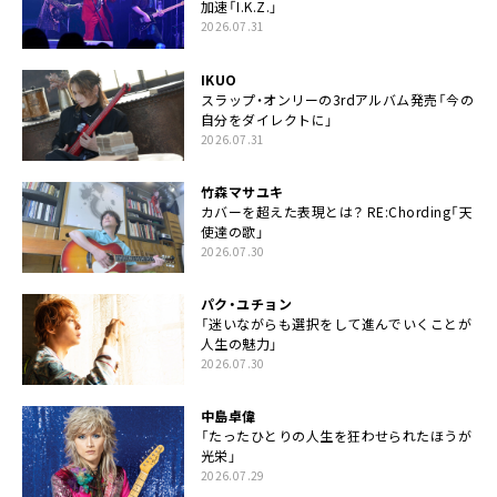
加速「I.K.Z.」
2026.07.31
IKUO
スラップ・オンリーの3rdアルバム発売「今の
自分をダイレクトに」
2026.07.31
竹森マサユキ
カバーを超えた表現とは？ RE:Chording「天
使達の歌」
2026.07.30
パク・ユチョン
「迷いながらも選択をして進んでいくことが
人生の魅力」
2026.07.30
中島卓偉
「たったひとりの人生を狂わせられたほうが
光栄」
2026.07.29