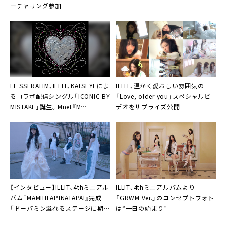
かり押せました」
ーチャリング参加
LE SSERAFIM、ILLIT、KATSEYEによ
ILLIT、温かく愛おしい雰囲気の
るコラボ配信シングル「ICONIC BY
「Love, older you」スペシャルビ
MISTAKE」誕生。Mnet『M
デオをサプライズ公開
COUNTDOWN』で共演も
【インタビュー】ILLIT、4thミニアル
ILLIT、4thミニアルバムより
バム『MAMIHLAPINATAPAI』完成
「GRWM Ver.」のコンセプトフォト
「ドーパミン溢れるステージに期待
は“一日の始まり”
してほしい」