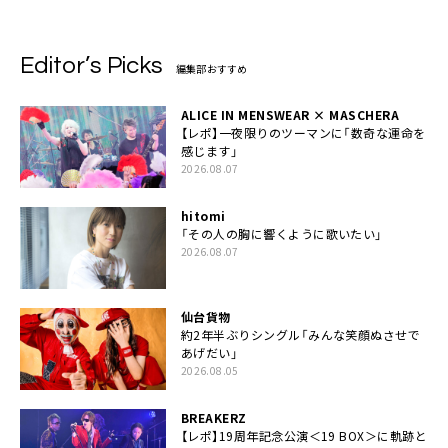
Editor’s Picks
編集部おすすめ
ALICE IN MENSWEAR × MASCHERA
【レポ】一夜限りのツーマンに「数奇な運命を
感じます」
2026.08.07
hitomi
「その人の胸に響くように歌いたい」
2026.08.07
仙台貨物
約2年半ぶりシングル「みんな笑顔ぬさせで
あげだい」
2026.08.05
BREAKERZ
【レポ】19周年記念公演＜19 BOX＞に軌跡と