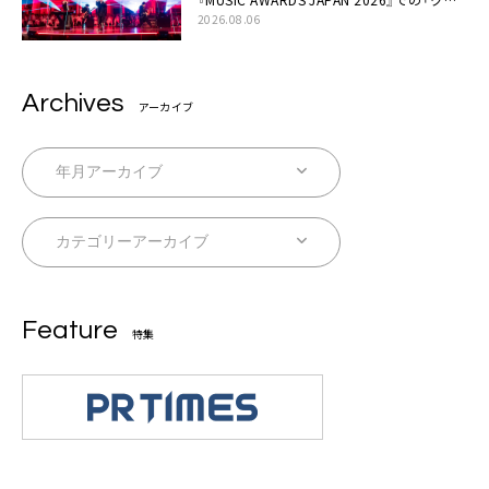
シキ」ライブパフォーマンスをYouTube公開
2026.08.06
Archives
アーカイブ
Feature
特集