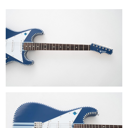
・ネック：メイプル
・指板：ローズウッド300R
・フレット：22
・フレットサイズ：ジャンボタイプ
・スケール：648mm
・ナット：牛骨
・ピックアップ：Single AlnicoV (国産)
・セレクター：5ポジション(OAK)
・コントロールズ：MasterVolume×1(CTS) / Mast
erTone×1(プッシュプッシュポット)※レインボート
ーン
・ブリッジ：シンクロナイズドトレモロ・ビンテージ
タイプ
・ジャック：Switchcraft製
・コンデンサー：CR-047OIL
・ペグ： GOTOH製 ストラップピン：GOTOH EP-B3