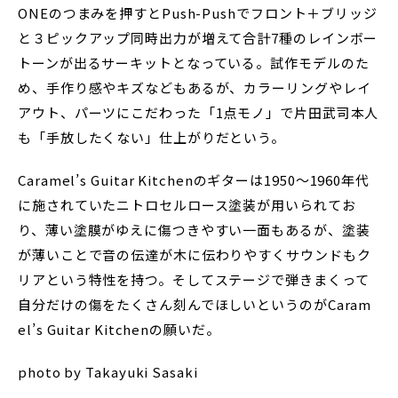
ONEのつまみを押すとPush-Pushでフロント＋ブリッジ
と３ピックアップ同時出力が増えて合計7種のレインボー
トーンが出るサーキットとなっている。試作モデルのた
め、手作り感やキズなどもあるが、カラーリングやレイ
アウト、パーツにこだわった「1点モノ」で片田武司本人
も「手放したくない」仕上がりだという。
Caramel’s Guitar Kitchenのギターは1950～1960年代
に施されていたニトロセルロース塗装が用いられてお
り、薄い塗膜がゆえに傷つきやすい一面もあるが、塗装
が薄いことで音の伝達が木に伝わりやすくサウンドもク
リアという特性を持つ。そしてステージで弾きまくって
自分だけの傷をたくさん刻んでほしいというのがCaram
el’s Guitar Kitchenの願いだ。
photo by Takayuki Sasaki