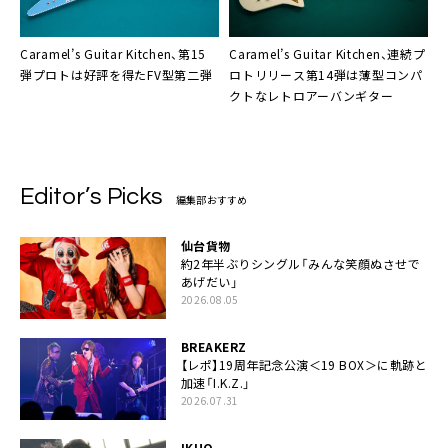
Caramel’s Guitar Kitchen、第15
Caramel’s Guitar Kitchen、連続プ
弾プロトは好評を得たFV型第二弾
ロトリリース第14弾は薄型コンパ
クトなレトロアーバンギター
Editor’s Picks
編集部おすすめ
仙台貨物
約2年半ぶりシングル「みんな笑顔ぬさせで
あげだい」
2026.08.05
BREAKERZ
【レポ】19周年記念公演＜19 BOX＞に軌跡と
加速「I.K.Z.」
2026.07.31
IKUO