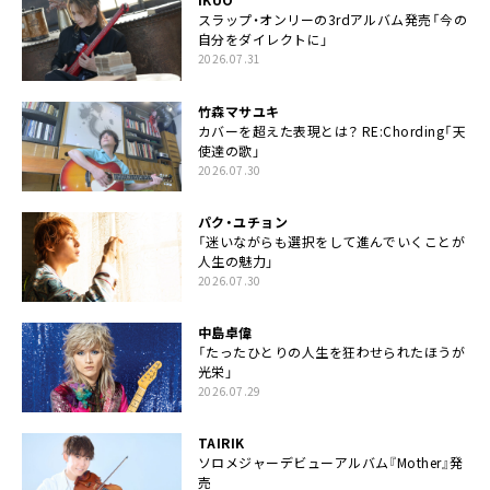
スラップ・オンリーの3rdアルバム発売「今の
自分をダイレクトに」
2026.07.31
竹森マサユキ
カバーを超えた表現とは？ RE:Chording「天
使達の歌」
2026.07.30
パク・ユチョン
「迷いながらも選択をして進んでいくことが
人生の魅力」
2026.07.30
中島卓偉
「たったひとりの人生を狂わせられたほうが
光栄」
2026.07.29
TAIRIK
ソロメジャーデビューアルバム『Mother』発
売