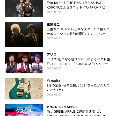
『No No Girls THE FINAL』からASHA＆
KOKONAによるユニット・TAKARAがデビュ
ー
2026.08.05
玉置浩二
玉置浩二 × ASKA、壮大なスケールで描くコ
ラボレーション曲「音銀河」リリース決定。
カップリングには新曲「命の宿り」収録も
2026.08.07
アリス
アリス、初となる各メンバーによるベスト盤
『ALICE THE BEST “TORILOGY”』リリース
決定
2026.08.07
Yamaha
【俺の楽器・私の愛機】2062「なんだかんだで
これが1番」
2026.08.03
Mrs. GREEN APPLE
Mrs. GREEN APPLE、2連覇を達成した
『MUSIC AWARDS JAPAN 2026』での「クス