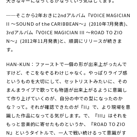
大きなキーになってるかなっていう気はしてます。
──そこから2年おきに2ndアルバム『VOICE MAGICIAN
II 〜SOUND of the CARIBBEAN〜』(2010年7月発表)、
3rdアルバム『VOICE MAGICIAN III 〜ROAD TO ZIO
N〜』(2012年11月発表)と、順調にリリースが続きま
す。
HAN-KUN：ファーストで一個の形が出来上がったんで
すけど、そこをなぞるわけじゃなく。やっぱりライブ感
というものを大切にして、セットリストみたいに、その
まんまライブで歌っても物語が出来上がるように意識し
て作り上げていくのが、自分の中での型になったのか
な？って。それが確認できたのが『II』で、より現場を意
識した作品になってる気がします。で、『III』はそれを
もっと音楽的に寄せたものというか、『ROAD TO ZIO
N』というタイトルで、一人で戦い続けるって意識がす