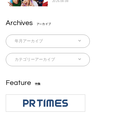
ラ』本日リリース
2026.08.08
Archives
アーカイブ
Feature
特集