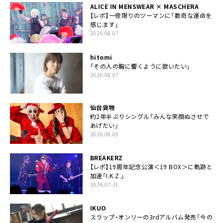
ALICE IN MENSWEAR × MASCHERA
【レポ】一夜限りのツーマンに「数奇な運命を
感じます」
2026.08.07
hitomi
「その人の胸に響くように歌いたい」
2026.08.07
仙台貨物
約2年半ぶりシングル「みんな笑顔ぬさせで
あげだい」
2026.08.05
BREAKERZ
【レポ】19周年記念公演＜19 BOX＞に軌跡と
加速「I.K.Z.」
2026.07.31
IKUO
スラップ・オンリーの3rdアルバム発売「今の