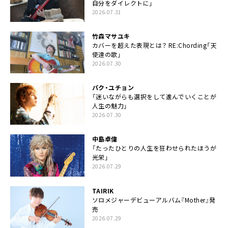
自分をダイレクトに」
2026.07.31
竹森マサユキ
カバーを超えた表現とは？ RE:Chording「天
使達の歌」
2026.07.30
パク・ユチョン
「迷いながらも選択をして進んでいくことが
人生の魅力」
2026.07.30
中島卓偉
「たったひとりの人生を狂わせられたほうが
光栄」
2026.07.29
TAIRIK
ソロメジャーデビューアルバム『Mother』発
売
2026.07.29