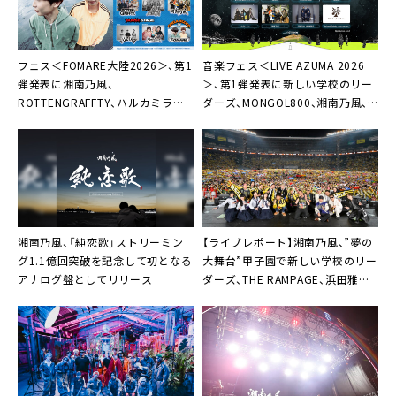
フェス＜FOMARE⼤陸2026＞、第1
音楽フェス＜LIVE AZUMA 2026
弾発表に湘南乃⾵、
＞、第1弾発表に新しい学校のリー
ROTTENGRAFFTY、ハルカミライ、
ダーズ、MONGOL800、湘南乃⾵、
Hump Back、KUZIRA
GENICなど8組
湘南乃風、「純恋歌」ストリーミン
【ライブレポート】湘南乃風、”夢の
グ1.1億回突破を記念して初となる
大舞台”甲子園で新しい学校のリー
アナログ盤としてリリース
ダーズ、THE RAMPAGE、浜田雅功
らと豪華コラボ