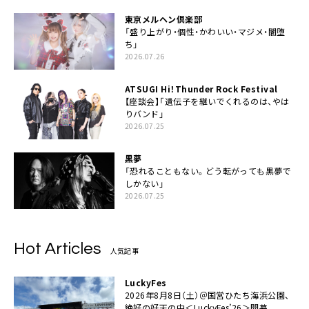
東京メルヘン倶楽部
「盛り上がり・個性・かわいい・マジメ・闇堕
ち」
2026.07.26
ATSUGI Hi！Thunder Rock Festival
【座談会】「遺伝子を継いでくれるのは、やは
りバンド」
2026.07.25
黒夢
「恐れることもない。どう転がっても黒夢で
しかない」
2026.07.25
Hot Articles
人気記事
LuckyFes
2026年8月8日（土）＠国営ひたち海浜公園、
絶好の好天の中＜LuckyFes’26＞開幕