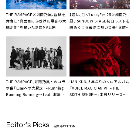
THE RAMPAGE×湘南乃風、監獄を
【速レポ】＜LuckyFes’25＞湘南乃
舞台に“真面目にふざけた爆音の大
風、RAINBOW STAGE初日ラストを
脱走劇”を描いた新曲MV公開
締めくくる最高に熱い音楽「お前た
ちフェスが好きなんだな」
THE RAMPAGE、湘南乃風とのコラ
HAN-KUN、5年ぶりのソロアルバム
ボ曲「自由への大脱走 〜Running
『VOICE MAGICIAN VI ～THE
Running Running〜 feat. 湘南乃
SIXTH SENSE～』本日リリース＋
風」リリース決定
「Colorful」MV公開
Editor’s Picks
編集部おすすめ