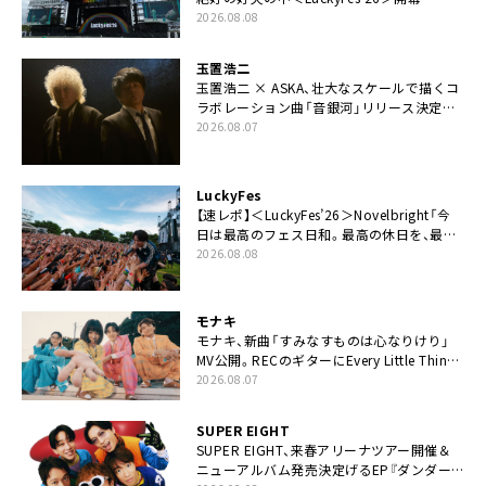
2026.08.08
玉置浩二
玉置浩二 × ASKA、壮大なスケールで描くコ
ラボレーション曲「音銀河」リリース決定。
カップリングには新曲「命の宿り」収録も
2026.08.07
LuckyFes
【速レポ】＜LuckyFes’26＞Novelbright「今
日は最高のフェス日和。最高の休日を、最高
の夏休みを作っていきたい」
2026.08.08
モナキ
モナキ、新曲「すみなすものは心なりけり」
MV公開。RECのギターにEvery Little Thing・
伊藤一朗参加も
2026.08.07
SUPER EIGHT
SUPER EIGHT、来春アリーナツアー開催＆
ニューアルバム発売決定げるEP『ダンダー