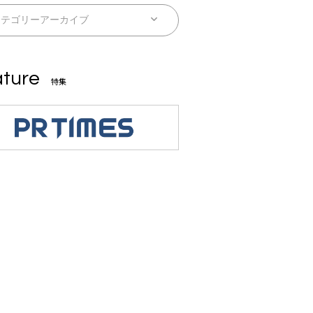
ture
特集