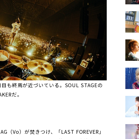
AL＞2日目も終焉が近づいている。SOUL STAGEの
AKERだ。
G（Vo）が焚きつけ、「LAST FOREVER」