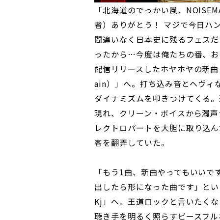
「北海道のでっかい風、NOISEMA
者）ありがとう！ マジで今日ハ
間違いなく日本史に残るフェスだと
ったから…今度は俺たちの番、お
配信リリースしたホヤホヤの新曲「Supern
ain）」へ。打ち込み音とヘヴ
ダイナミズムを叩きつけてくる。途中
現れ、クリーン・ボイスから濁声
レクトロパートを大胆に取り込ん
客を翻弄していた。
「もう1曲、新曲やってもいいで
出したら形になった曲です」という
Kj」へ。王道ロックと言いたくなる
聴き手を明るく照らすピースフル