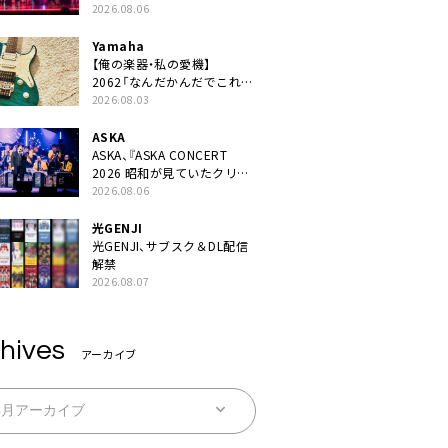
JAPAN 2026』での「クスシ
2026.08.06
キ」ライブパフォーマンスを
YouTube公開
Yamaha
【俺の楽器・私の愛機】
2062「なんだかんだでこれが
1番」
2026.08.03
ASKA
ASKA、『ASKA CONCERT
2026 昭和が見ていたクリス
マス!? 』発売＆上映決定
2026.08.06
光GENJI
光GENJI、サブスク＆DL配信
解禁
2026.08.07
hives
アーカイブ