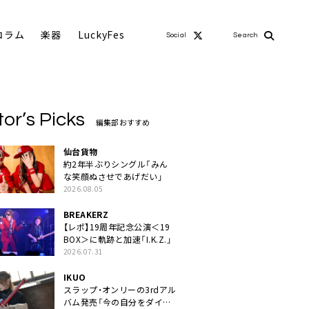
コラム
楽器
LuckyFes
Social
Search
tor’s Picks
編集部おすすめ
仙台貨物
約2年半ぶりシングル「みん
な笑顔ぬさせであげだい」
2026.08.05
BREAKERZ
【レポ】19周年記念公演＜19
BOX＞に軌跡と加速「I.K.Z.」
2026.07.31
IKUO
スラップ・オンリーの3rdアル
バム発売「今の自分をダイレ