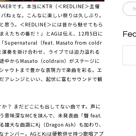
KERです。本当にKTR（＜REDLINE＞主催
ンパねぇな。こんなに楽しい祭りは久しぶり。
思う。＜REDLINE＞には昔から魅せてもら
まえたちの番だ！」とAGは伝え、12月5日に
Fea
atural（feat. Masato from coldr
ィな演奏を掛け合わせ、ライブでは迫力溢れる
からMasato（coldrain）がステージに
シャウトまで豊かな表現力で楽曲を彩る。エ
だアレンジといい、起伏に富むサウンドで観
すか？ まだどこにも出してない曲です。声に
意味深なMCを挟んで、未発表曲「聲 feat.
雄大な曲調にKj（Dragon Ash）も加わり、
なナンバー。AGとKjは硬軟併せ持つ歌唱アプ