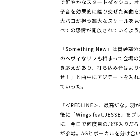
で鮮やかなスタートダッシュ。オ
子音を効果的に織り交ぜた楽曲を
大バコが担う雄大なスケールを見
べての感情が開放されていくよう
「Something New」は冒頭
のヘヴィなリフも相まって会場の温
き応えがあり、打ち込み音はより
せ！」と曲中にアジテートを入れ
ていった。
「＜REDLINE＞、最高だな。
後に「Wings feat.JESS
に。今日で何度目の飛び入りだろう、途中
が参戦。AGとボーカルを分け合