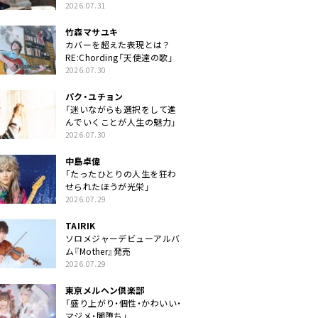
クトに」
2026.07.31
竹森マサユキ
カバーを超えた表現とは？
RE:Chording「天使達の歌」
2026.07.30
パク・ユチョン
「迷いながらも選択をして進
んでいくことが人生の魅力」
2026.07.30
中島卓偉
「たったひとりの人生を狂わ
せられたほうが光栄」
2026.07.29
TAIRIK
ソロメジャーデビューアルバ
ム『Mother』発売
2026.07.29
東京メルヘン倶楽部
「盛り上がり・個性・かわいい・
マジメ・闇堕ち」