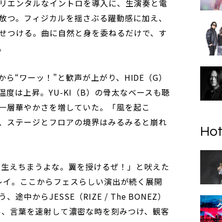
リエンタルなイントロを導入に、生演奏と電
放つ。フィジカルを揺さぶる躍動感に加え、
せつける。曲に自然と身を委ねるだけで、す
。
部分から“ワーッ！”と歓声が上がり、HIDE（G）
度は上昇。YU-KI（B）の骨太なベースも聴
一層華やかさを増していた。「風を起こ
、ステージとフロアの境界はみるみると崩れ
Hot
羽が生えちまうよな。翼を授けるぜ！」と吠えた
E」をプレイ。ここからフェスらしい演出が続く展開
からJESSE（RIZE / The BONEZ）
い、言葉を速射して濃密な時を刻みつけ、観客