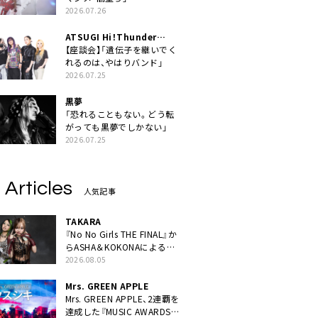
2026.07.26
ATSUGI Hi！Thunder
Rock Festival
【座談会】「遺伝子を継いでく
れるのは、やはりバンド」
2026.07.25
黒夢
「恐れることもない。どう転
がっても黒夢でしかない」
2026.07.25
 Articles
人気記事
TAKARA
『No No Girls THE FINAL』か
らASHA＆KOKONAによるユ
ニット・TAKARAがデビュー
2026.08.05
Mrs. GREEN APPLE
Mrs. GREEN APPLE、2連覇を
達成した『MUSIC AWARDS