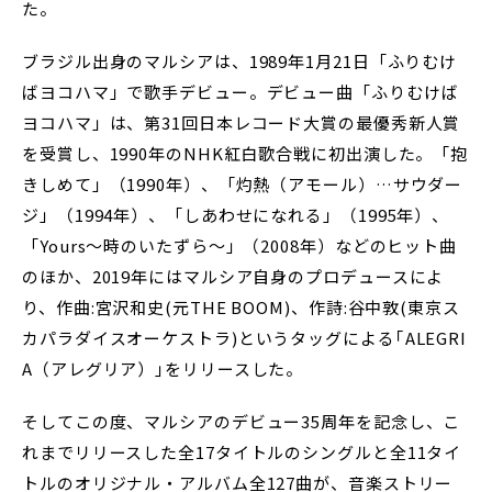
た。
ブラジル出身のマルシアは、1989年1月21日「ふりむけ
ばヨコハマ」で歌手デビュー。デビュー曲「ふりむけば
ヨコハマ」は、第31回日本レコード大賞の最優秀新人賞
を受賞し、1990年のNHK紅白歌合戦に初出演した。「抱
きしめて」（1990年）、「灼熱（アモール）…サウダー
ジ」（1994年）、「しあわせになれる」（1995年）、
「Yours〜時のいたずら〜」（2008年）などのヒット曲
のほか、2019年にはマルシア自身のプロデュースによ
り、作曲:宮沢和史(元THE BOOM)、作詩:谷中敦(東京ス
カパラダイスオーケストラ)というタッグによる｢ALEGRI
A（アレグリア）｣をリリースした。
そしてこの度、マルシアのデビュー35周年を記念し、こ
れまでリリースした全17タイトルのシングルと全11タイ
トルのオリジナル・アルバム全127曲が、音楽ストリー