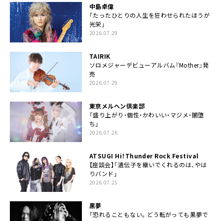
中島卓偉
「たったひとりの人生を狂わせられたほうが
光栄」
2026.07.29
TAIRIK
ソロメジャーデビューアルバム『Mother』発
売
2026.07.29
東京メルヘン倶楽部
「盛り上がり・個性・かわいい・マジメ・闇堕
ち」
2026.07.26
ATSUGI Hi！Thunder Rock Festival
【座談会】「遺伝子を継いでくれるのは、やは
りバンド」
2026.07.25
黒夢
「恐れることもない。どう転がっても黒夢で