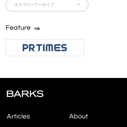
Feature
特集
Articles
About