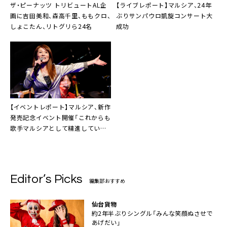
ザ・ピーナッツ
トリビュートAL企
【ライブレポート】
マルシア
、24年
画に吉田美和、森高千里、ももクロ、
ぶりサンパウロ凱旋コンサート大
しょこたん、リトグリら24名
成功
【イベントレポート】
マルシア
、新作
発売記念イベント開催「これからも
歌手マルシアとして精進していき
ます」
Editor’s Picks
編集部おすすめ
仙台貨物
約2年半ぶりシングル「みんな笑顔ぬさせで
あげだい」