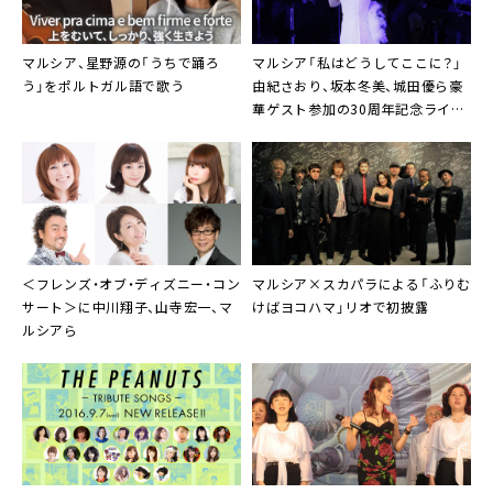
マルシア
、
星野源
の「うちで踊ろ
マルシア
「私はどうしてここに？」
う」をポルトガル語で歌う
由紀さおり
、
坂本冬美
、
城田優
ら豪
華ゲスト参加の30周年記念ライブ
が2ヵ月連続放送
＜フレンズ・オブ・ディズニー・コン
マルシア
×スカパラによる「ふりむ
サート＞に
中川翔子
、
山寺宏一
、
マ
けばヨコハマ」リオで初披露
ルシア
ら