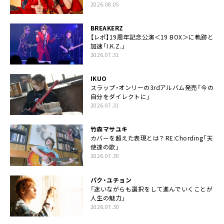
2026.08.05
BREAKERZ
【レポ】19周年記念公演＜19 BOX＞に軌跡と
加速「I.K.Z.」
2026.07.31
IKUO
スラップ・オンリーの3rdアルバム発売「今の
自分をダイレクトに」
2026.07.31
竹森マサユキ
カバーを超えた表現とは？ RE:Chording「天
使達の歌」
2026.07.30
パク・ユチョン
「迷いながらも選択をして進んでいくことが
人生の魅力」
2026.07.30