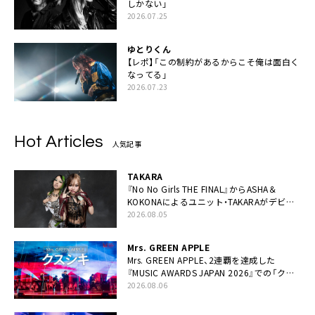
しかない」
2026.07.25
ゆとりくん
【レポ】「この制約があるからこそ俺は面白く
なってる」
2026.07.23
Hot Articles
人気記事
TAKARA
『No No Girls THE FINAL』からASHA＆
KOKONAによるユニット・TAKARAがデビュ
ー
2026.08.05
Mrs. GREEN APPLE
Mrs. GREEN APPLE、2連覇を達成した
『MUSIC AWARDS JAPAN 2026』での「クス
シキ」ライブパフォーマンスをYouTube公開
2026.08.06