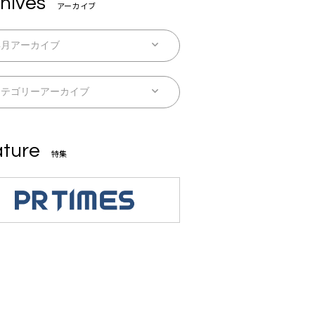
hives
アーカイブ
ture
特集