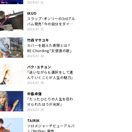
2026.07.31
IKUO
スラップ・オンリーの3rdアル
バム発売「今の自分をダイレ
クトに」
2026.07.31
竹森マサユキ
カバーを超えた表現とは？
RE:Chording「天使達の歌」
2026.07.30
パク・ユチョン
「迷いながらも選択をして進
んでいくことが人生の魅力」
2026.07.30
中島卓偉
「たったひとりの人生を狂わ
せられたほうが光栄」
2026.07.29
TAIRIK
ソロメジャーデビューアルバ
ム『Mother』発売