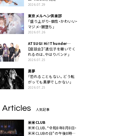
2026.07.29
東京メルヘン倶楽部
「盛り上がり・個性・かわいい・
マジメ・闇堕ち」
2026.07.26
ATSUGI Hi！Thunder
Rock Festival
【座談会】「遺伝子を継いでく
れるのは、やはりバンド」
2026.07.25
黒夢
「恐れることもない。どう転
がっても黒夢でしかない」
2026.07.25
 Articles
人気記事
米米CLUB
米米CLUB、“令和8年8月8日・
米米CLUBの日”の午後8時に