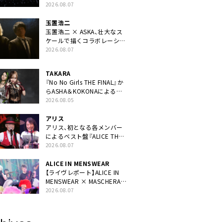
40周年ライブより「FANtachy
2026.08.07
medley」を88年限定公開
玉置浩二
玉置浩二 × ASKA、壮大なス
ケールで描くコラボレーショ
ン曲「音銀河」リリース決定。
2026.08.07
カップリングには新曲「命の
宿り」収録も
TAKARA
『No No Girls THE FINAL』か
らASHA＆KOKONAによるユ
ニット・TAKARAがデビュー
2026.08.05
アリス
アリス、初となる各メンバー
によるベスト盤『ALICE THE
BEST “TORILOGY”』リリー
2026.08.07
ス決定
ALICE IN MENSWEAR
【ライヴレポート】ALICE IN
MENSWEAR × MASCHERA、
ツーマン＜Masquerade in
2026.08.07
Wonderland＞に一夜限り豪
華共演と14年ぶり帰還「数奇
な運命を感じます」