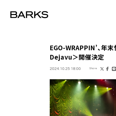
EGO-WRAPPIN’、年
Dejavu＞開催決定
2024.10.25 18:00
Share