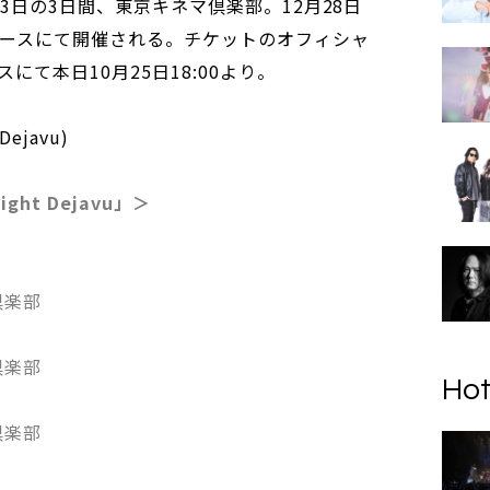
23日の3日間、東京キネマ倶楽部。12月28日
ニバースにて開催される。チケットのオフィシャ
て本日10月25日18:00より。
ejavu)
ight Dejavu」＞
倶楽部
倶楽部
Hot
倶楽部