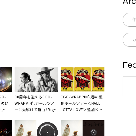
Arc
Fea
O-
30周年を迎えるEGO-
EGO-WRAPPIN’、春の恒
夏の野
WRAPPIN’、ホールツア
例ホールツアー＜HALL
e,
ーに先駆けて新曲「Right
LOTTA LOVE＞追加公演
定＋新曲
on Shower」を配信リリ
決定
nchアナ
ース