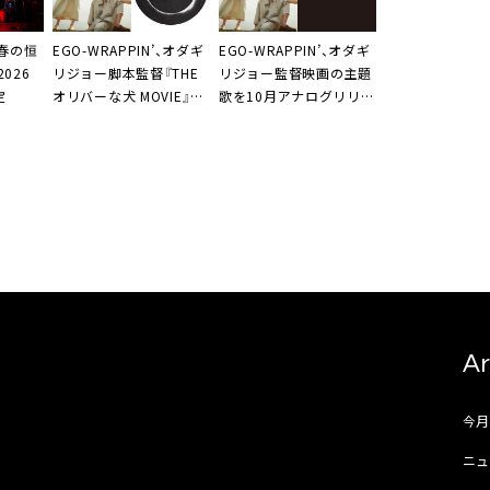
、春の恒
EGO-WRAPPIN’、オダギ
EGO-WRAPPIN’、オダギ
026
リジョー脚本監督『THE
リジョー監督映画の主題
定
オリバーな⽝ MOVIE』主
歌を10月アナログリリー
題歌を配信リリース
ス
Ar
今
ニュ