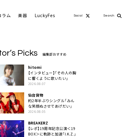
コラム
楽器
LuckyFes
Social
Search
tor’s Picks
編集部おすすめ
hitomi
【インタビュー】「その人の胸
に響くように歌いたい」
2026.08.07
仙台貨物
約2年半ぶりシングル「みん
な笑顔ぬさせであげだい」
2026.08.05
BREAKERZ
【レポ】19周年記念公演＜19
BOX＞に軌跡と加速「I.K.Z.」