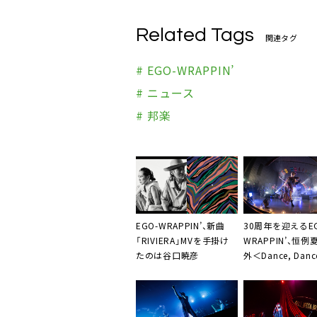
Related Tags
関連タグ
# EGO-WRAPPIN’
# ニュース
# 邦楽
EGO-WRAPPIN’、新曲
30周年を迎えるEG
「RIVIERA」MVを手掛け
WRAPPIN’、恒例
たのは谷口暁彦
外＜Dance, Danc
Dance＞開催決
「RIVIERA」を12i
ログで7月発売