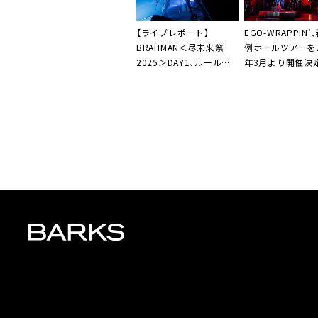
【ライブレポート】
EGO-WRAPPIN’
BRAHMAN＜尽未来祭
例ホールツアーを2
2025＞DAY1、ルール無
年3月より開催決
用の’90年代を再興「俺た
ちはただ、今日までのよ
うに懸命にやるしかな
い」