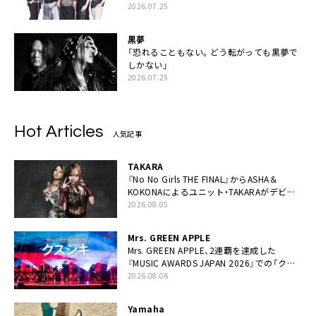
2026.07.25
黒夢
「恐れることもない。どう転がっても黒夢で
しかない」
2026.07.25
Hot Articles
人気記事
TAKARA
『No No Girls THE FINAL』からASHA＆
KOKONAによるユニット・TAKARAがデビュ
ー
2026.08.05
Mrs. GREEN APPLE
Mrs. GREEN APPLE、2連覇を達成した
『MUSIC AWARDS JAPAN 2026』での「クス
シキ」ライブパフォーマンスをYouTube公開
2026.08.06
Yamaha