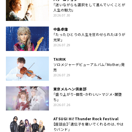
「迷いながらも選択をして進んでいくことが
人生の魅力」
2026.07.30
中島卓偉
「たったひとりの人生を狂わせられたほうが
光栄」
2026.07.29
TAIRIK
ソロメジャーデビューアルバム『Mother』発
売
2026.07.29
東京メルヘン倶楽部
「盛り上がり・個性・かわいい・マジメ・闇堕
ち」
2026.07.26
ATSUGI Hi！Thunder Rock Festival
【座談会】「遺伝子を継いでくれるのは、やは
りバンド」