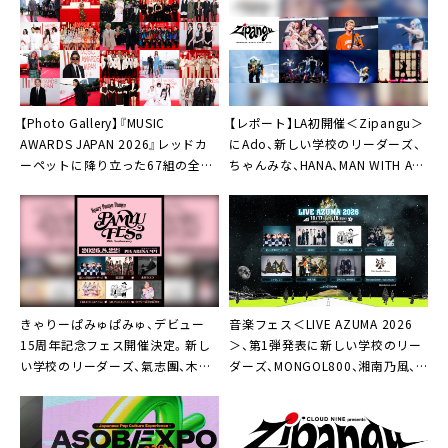
代々木競技場第一体育館
https://l-tike.com/st1/leaderstour2024_officia
l/
【Photo Gallery】『MUSIC
【レポート】LA初開催＜Zipangu＞
AWARDS JAPAN 2026』レッドカ
にAdo、新しい学校のリーダーズ、
ーペットに降り立った67組の全画
ちゃんみな、HANA、MAN WITH A
像公開
MISSION、千葉雄喜、10-FEETら集
結
きゃりーぱみゅぱみゅ、デビュー
音楽フェス＜LIVE AZUMA 2026
15周年記念フェス開催決定。新し
＞、第1弾発表に新しい学校のリー
い学校のリーダーズ、氣志團、木村
ダーズ、MONGOL800、湘南乃⾵、
カエラ、FRUITS ZIPPER、
GENICなど8組
MONGOL800ら集結