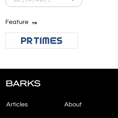
Feature
特集
Articles
About