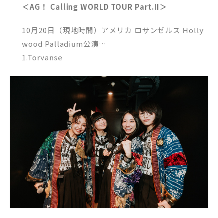
＜AG！ Calling WORLD TOUR Part.II＞
10月20日（現地時間）アメリカ ロサンゼルス Holly
wood Palladium公演
1.Toryanse
2.Omakase
3.Giri Giri
4.Pineapple Kryptonite Remix
5.オトナブルー
6.Arigato
7.Suki Lie
8.WOO！ GO！
9.Maji Yoroshiku
10.Essa Hoisa
11.最終人類/恋ゲバ REMIX
12.Change