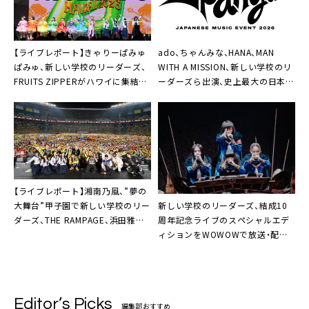
【ライブレポート】きゃりーぱみゅ
ado、ちゃんみな、HANA、MAN
ぱみゅ、新しい学校のリーダーズ、
WITH A MISSION、新しい学校のリ
FRUITS ZIPPERがハワイに集結、
ーダーズら出演、史上最大の日本音
ハワイと日本をつなぐ
楽海外フェス＜Zipangu＞がLAで
『ASOBIEXPO』初の海外公演が開
開催
催
【ライブレポート】湘南乃風、”夢の
新しい学校のリーダーズ、結成10
大舞台”甲子園で新しい学校のリー
周年記念ライブのスペシャルエデ
ダーズ、THE RAMPAGE、浜田雅功
ィションをWOWOWで放送・配信。
らと豪華コラボ
インタビュー収録時の撮り下ろし
写真＋ライブ写真公開も
Editor’s Picks
編集部おすすめ