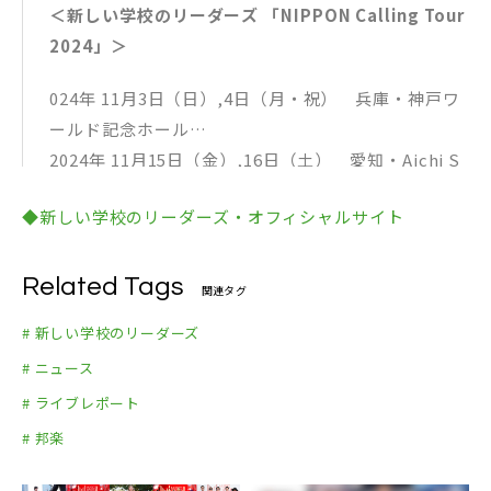
13.Fly High
＜新しい学校のリーダーズ 「NIPPON Calling Tour
14.Tokyo Calling
2024」＞
15.NAINAINAI
Encore
024年 11月3日（日）,4日（月・祝） 兵庫・神戸ワ
1.Fantastico
ールド記念ホール
2.Forever sisters
2024年 11月15日（金）,16日（土） 愛知・Aichi S
3.ケセラセラ
ky Expo（愛知県国際展示場）ホールA
◆新しい学校のリーダーズ・オフィシャルサイト
2024年 11月23日（土）,24日（日） 宮城・仙台サ
ンプラザホール
2024年 11月27日（水）,28日（木） 福岡・福岡サ
Related Tags
関連タグ
ンパレス
# 新しい学校のリーダーズ
2024年 12月5日（木）,6日（金） 広島・広島文化
# ニュース
学園HBGホール
# ライブレポート
2024年 12月9日（月） 北海道・カナモトホール
（札幌市民ホール）
# 邦楽
2024年 12月21日（土）,22日（日） 東京・国立