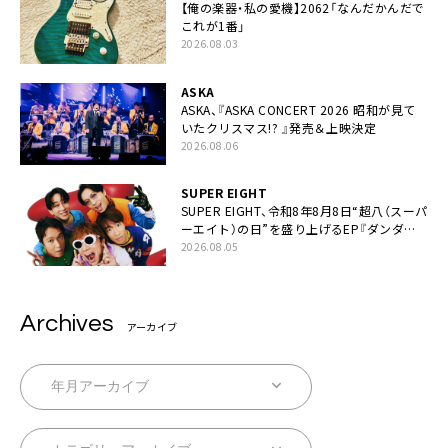
【俺の楽器・私の愛機】2062「なんだかんだで
これが1番」
2026.08.03
ASKA
ASKA、『ASKA CONCERT 2026 昭和が見て
いたクリスマス!? 』発売＆上映決定
2026.08.06
SUPER EIGHT
SUPER EIGHT、令和8年8月8日“超八（スーパ
ーエイト）の日”を盛り上げるEP『ダンダー
ラ』本日リリース
2026.08.05
Archives
アーカイブ