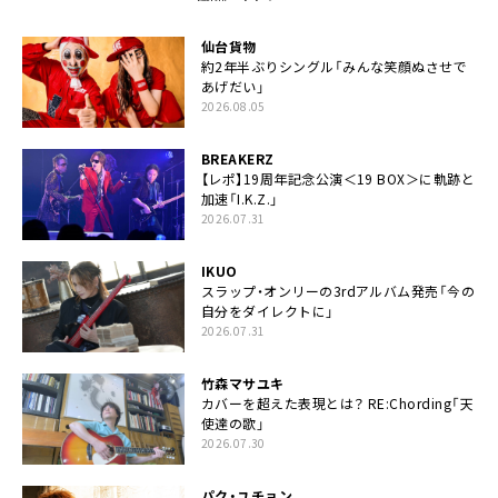
仙台貨物
約2年半ぶりシングル「みんな笑顔ぬさせで
あげだい」
2026.08.05
BREAKERZ
【レポ】19周年記念公演＜19 BOX＞に軌跡と
加速「I.K.Z.」
2026.07.31
IKUO
スラップ・オンリーの3rdアルバム発売「今の
自分をダイレクトに」
2026.07.31
竹森マサユキ
カバーを超えた表現とは？ RE:Chording「天
使達の歌」
2026.07.30
パク・ユチョン