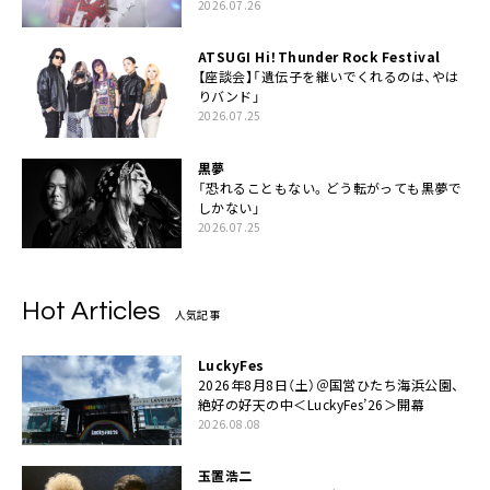
2026.07.26
ATSUGI Hi！Thunder Rock Festival
【座談会】「遺伝子を継いでくれるのは、やは
りバンド」
2026.07.25
黒夢
「恐れることもない。どう転がっても黒夢で
しかない」
2026.07.25
Hot Articles
人気記事
LuckyFes
2026年8月8日（土）＠国営ひたち海浜公園、
絶好の好天の中＜LuckyFes’26＞開幕
2026.08.08
玉置浩二