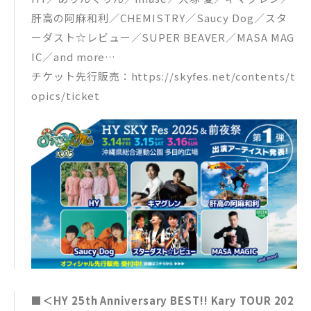
肝高の阿麻和利／CHEMISTRY／Saucy Dog／スタ
ーダスト☆レビュー／SUPER BEAVER／MASA MAG
IC／and more…
チケット先行販売：https://skyfes.net/contents/t
opics/ticket
■＜HY 25th Anniversary BEST!! Kary TOUR 202