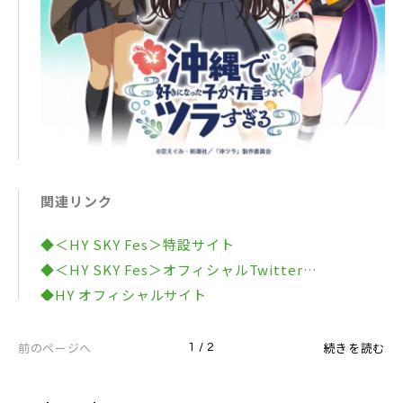
公式X@okitsura
©空えぐみ・新潮社／「沖ツラ」製作委員会
関連リンク
◆＜HY SKY Fes＞特設サイト
◆＜HY SKY Fes＞オフィシャルTwitter
◆HY オフィシャルサイト
◆HY レーベルサイト
◆HY オフィシャルTwitter
前のページへ
続きを読む
1 / 2
◆HY オフィシャルInstagram
◆HY オフィシャルFacebook