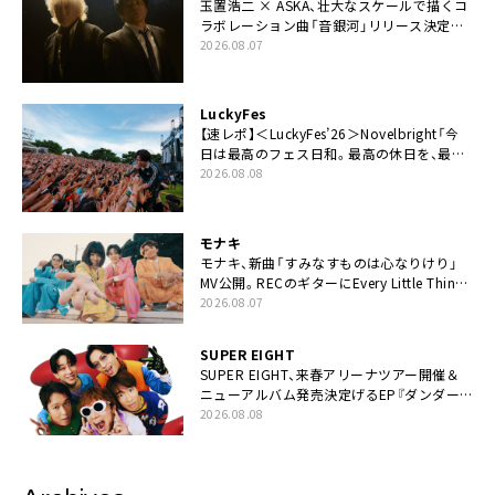
玉置浩二 × ASKA、壮大なスケールで描くコ
ラボレーション曲「音銀河」リリース決定。
カップリングには新曲「命の宿り」収録も
2026.08.07
LuckyFes
【速レポ】＜LuckyFes’26＞Novelbright「今
日は最高のフェス日和。最高の休日を、最高
の夏休みを作っていきたい」
2026.08.08
モナキ
モナキ、新曲「すみなすものは心なりけり」
MV公開。RECのギターにEvery Little Thing・
伊藤一朗参加も
2026.08.07
SUPER EIGHT
SUPER EIGHT、来春アリーナツアー開催＆
ニューアルバム発売決定げるEP『ダンダー
ラ』本日リリース
2026.08.08