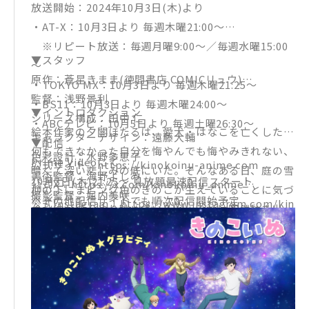
放送開始：2024年10月3日(木)より
・AT-X：10月3日より 毎週木曜21:00～
※リピート放送：毎週月曜9:00～／毎週水曜15:00
▼スタッフ
～
原作：蒼星きまま(徳間書店 COMICリュウ)
・TOKYO MX：10月3日より 毎週木曜21:25～
監督：浅野景利
・BS11：10月3日より 毎週木曜24:00～
▼イントロダクション
シリーズ構成：田中 仁
・ABCテレビ：10月5日より 毎週土曜26:30～
絵本作家の夕闇ほたるは、愛犬・はなこを亡くした。
キャラクターデザイン：遠藤大輔
▼配信
何もできなかった自分を悔やんでも悔やみきれない、
色彩設計：水野多恵子
Prime Videoにて
公式サイト：https://kinokoinu-anime.com
暗くて深い悲しみの底にいた。そんなある日、庭の雪
美術監督：海野よしみ
10月3日(木)21:25～ 見放題最速配信スタート
公式X：https://x.com/kinokoinu_anime
柳の下にまピンク色のきのこが生えていることに気づ
撮影監督：堀内美咲
※その他配信サイトでも順次配信開始予定
公式Instagram：https://www.instagram.com/kin
く。彼がぼんやり眺めていると、それは突然動き出
音響監督：吉田光平
※放送／配信日時は変更になる可能性あり
okoinu.anime/
し、しっぽをぶんぶん振って寄ってくる。
音楽：立山秋航
公式TikTok：https://www.tiktok.com/@kinokoi
「きのこの…犬？」──疑問に思いながらも、この謎
オープニング主題歌：HY「きのこいぬ」(Polydor R
nu_anime/
の生きもの＜きのこいぬ＞と一緒に暮らすことに。す
ecords)
公式Facebook：https://www.facebook.com/kino
ると、描いちゃいけないところにお絵かきして、メロ
エンディング主題歌：IBERIs&「Heart b-b-bea
koinu.anime/
ンパンもたこ焼きも全部食べちゃって、散らかし放題