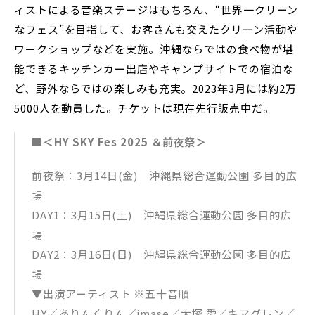
ィストによる音楽ステージはもちろん、“世界一クリーン
なフェス”を目指して、お客さんも交えたクリーン活動や
ワークショップなどを実施。沖縄ならではの食べ物が堪
能できるキッチンカー出店やキャンプサイトでの宿泊な
ど、野外ならではの楽しみも充実。2023年3月には約2万
5000人を動員した。チケットは現在先行販売中だ。
■＜HY SKY Fes 2025 ＆前夜祭＞
前夜祭：3月14日(金) 沖縄県総合運動公園 多目的広
場
DAY1：3月15日(土) 沖縄県総合運動公園 多目的広
場
DAY2：3月16日(日) 沖縄県総合運動公園 多目的広
場
▼出演アーティスト ※五十音順
HY／ありんくりん／imase／大塚 愛／キマグレン／