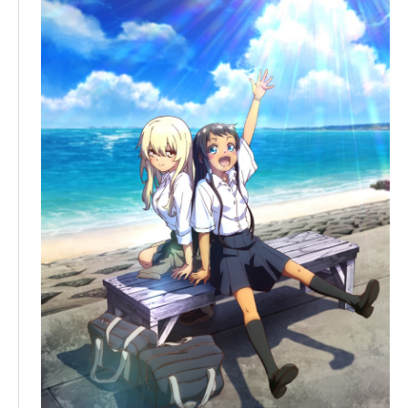
日放送ほかにて
▼キャスト
中村照秋：大塚剛央
喜屋武飛夏：鬼頭明里
比嘉夏菜：ファイルーズあい
沖メモシーサー：小桜エツコ
ナレーション：新垣樽助
▼スタッフ
原作：「沖縄で好きになった子が方言すぎてツラすぎ
る」空えぐみ
新潮社バンチコミックス刊
総監督：板垣伸
監督：田辺慎吾
シリーズ構成：田辺慎吾 板垣伸
キャラクターデザイン：吉田智裕
オープニング主題歌：HY