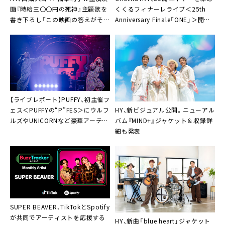
画『時給三〇〇円の死神』主題歌を
くくるフィナーレライブ＜25th
書き下ろし「この映画の答えがそこ
Anniversary Finale「ONE」＞開催
にある」
決定
【ライブレポート】PUFFY、初主催フ
HY、新ビジュアル公開。ニューアル
ェス＜PUFFYの“P”FES＞にウルフ
バム『MIND+』ジャケット＆収録詳
ルズやUNICORNなど豪華アーティ
細も発表
スト仲間が集結
SUPER BEAVER、TikTokとSpotify
が共同でアーティストを応援する
HY、新曲「blue heart」ジャケット