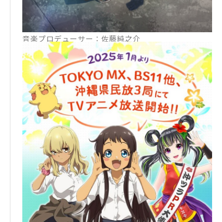
音響制作：STUDIO MAUSU
音楽：石川智久 片山義美 金城綾乃
音楽プロデューサー：佐藤純之介
音楽制作：キングレコード
しまくとぅば（沖縄語）指導：譜久村帆高
アニメーション制作：ミルパンセ
▼イントロダクション
沖縄に転校した中村照秋（てーるー）は、同じクラス
の喜屋武さんを好きになった。これで夢の高校生活が
始まる！…と思いきや、彼女の話すうちなーぐち（方
言）がさっぱり理解できない。そんな彼女の方言を訳
してくれる比嘉さんには、いつも助けられてばかりい
るのだが……実は比嘉さんは、てーるーに片想い中!?
東京とはまったく違う南の島で、ちょっぴり変わった
異文化恋愛スタート。
公式HP：https://okitsura.com/