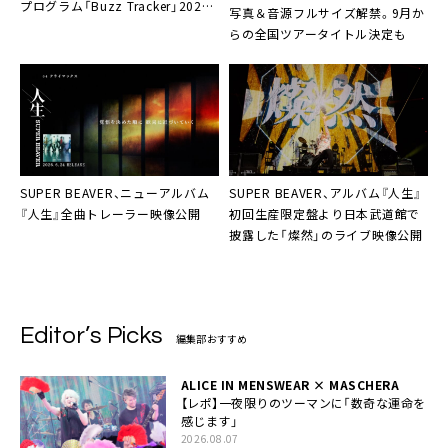
プログラム「Buzz Tracker」2026
写真＆音源フルサイズ解禁。9月か
年7月度のMonthly Artistに決定
らの全国ツアータイトル決定も
SUPER BEAVER、ニューアルバム
SUPER BEAVER、アルバム『人生』
『人生』全曲トレーラー映像公開
初回生産限定盤より日本武道館で
披露した「燦然」のライブ映像公開
Editor’s Picks
編集部おすすめ
ALICE IN MENSWEAR × MASCHERA
【レポ】一夜限りのツーマンに「数奇な運命を
感じます」
2026.08.07