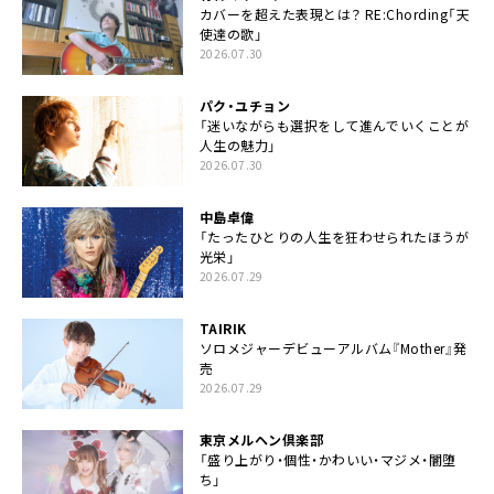
カバーを超えた表現とは？ RE:Chording「天
使達の歌」
2026.07.30
パク・ユチョン
「迷いながらも選択をして進んでいくことが
人生の魅力」
2026.07.30
中島卓偉
「たったひとりの人生を狂わせられたほうが
光栄」
2026.07.29
TAIRIK
ソロメジャーデビューアルバム『Mother』発
売
2026.07.29
東京メルヘン倶楽部
「盛り上がり・個性・かわいい・マジメ・闇堕
ち」