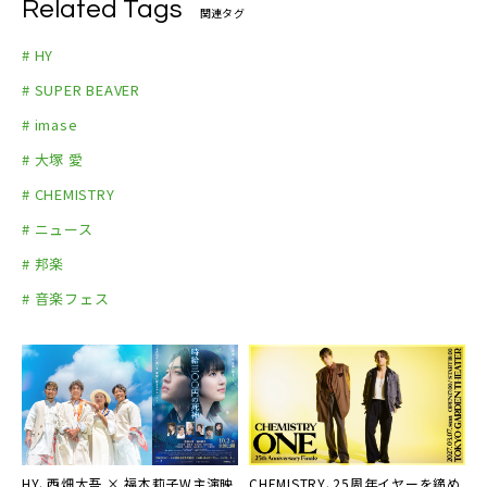
Related Tags
関連タグ
◆HY オフィシャルYouTubeチャンネル
# HY
# SUPER BEAVER
# imase
# 大塚 愛
# CHEMISTRY
# ニュース
# 邦楽
# 音楽フェス
HY、西畑大吾 × 福本莉子W主演映
CHEMISTRY、25周年イヤーを締め