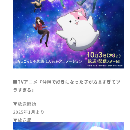
t!!」(Polydor Records)
気まま放題。だけど、とぼけた様子がなんだか憎めな
アニメーション制作：C-Station
い。幼なじみの編集者こまこちゃんやきのこ研究所の
▼キャスト
矢良くんたちも巻き込んだ、きのこいぬと過ごす毎日
きのこいぬ：小林大紀
は、少しずつほたるの表情を変えていく。
ほたる：上村祐翔
いろいろ謎すぎるきのこいぬとほたるとみんなの、い
こまこ：永瀬アンナ
っしょにいるとなんだか楽しい笑える日々を描く、ち
矢良：寺島拓篤
ょこっと不思議ほんわかアニメーション。
プラム：久野美咲
あんず：日菜
つばき：千本木彩花
■TVアニメ『沖縄で好きになった子が方言すぎてツ
ラすぎる』
▼放送開始
2025年1月より
▼放送局
TOKYO MX、BS11、沖縄テレビ、琉球放送、琉球朝