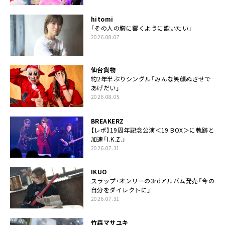
hitomi
「その人の胸に響くように歌いたい」
2026.08.07
仙台貨物
約2年半ぶりシングル「みんな笑顔ぬさせで
あげだい」
2026.08.05
BREAKERZ
【レポ】19周年記念公演＜19 BOX＞に軌跡と
加速「I.K.Z.」
2026.07.31
IKUO
スラップ・オンリーの3rdアルバム発売「今の
自分をダイレクトに」
2026.07.31
竹森マサユキ