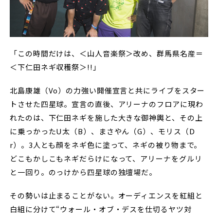
「この時間だけは、＜山人音楽祭＞改め、群馬県名産＝
＜下仁田ネギ収穫祭＞!!」
北島康雄（Vo）の力強い開催宣言と共にライブをスター
トさせた四星球。宣言の直後、アリーナのフロアに現わ
れたのは、下仁田ネギを施した大きな御神輿と、その上
に乗っかったU太（B）、まさやん（G）、モリス（D
r）。3人とも顔をネギ色に塗って、ネギの被り物まで。
どこもかしこもネギだらけになって、アリーナをグルリ
と一回り。のっけから四星球の独壇場だ。
その勢いは止まることがない。オーディエンスを紅組と
白組に分けて“ウォール・オブ・デスを仕切るヤツ対