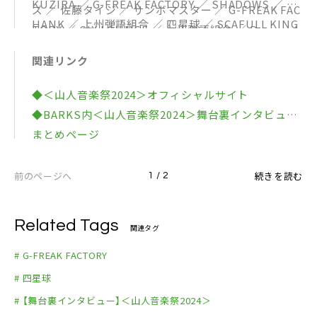
KUZIRA ／ G-FREAK FACTORY ／ SHADOWS ／ S
ズ ／ 佐藤タイジ ／ サンボマスター ／ G-FREAK FAC
HANK ／ 上州弾語組合 ／ 四星球 ／ SCAFULL KING
TORY ／ SIX LOUNGE ／ 上州弾語組合 ／ Dragon A
／ 高木ブー ／ DJダイノジ ／ TETORA ／ 10-FEET
sh ／ HAWAIIAN6 ／ FOMARE ／ プッシュプルポッ
関連リンク
／ NakamuraEmi ／ HUSKING BEE ／ バックドロ
ト ／ The BONEZ ／ MAN WITH A MISSION ／ MO
ップシンデレラ ／ ハルカミライ ／ THE FOREVER Y
ROHA ／ ゆってぃ&バリ3TV (※五十音順)
◆＜山人音楽祭2024＞オフィシャルサイト
OUNG ／ ザ・ボヤキングス ／ ライブゾーン(TOSHI
◆BARKS内＜山人音楽祭2024＞舞台裏インタビュー
-LOW＆茂木洋晃) ／ LOW IQ 01 & THE RHYTHM M
まとめページ
AKERS PLUS ／ ROTTENGRAFFTY (※五十音順)
前のページへ
続きを読む
1 / 2
Related Tags
関連タグ
# G-FREAK FACTORY
# 四星球
# 【舞台裏インタビュー】＜山人音楽祭2024＞