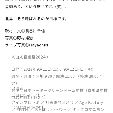
星球あり、という感じでね（笑）。
北島：そう呼ばれるのが目標です。
取材・文◎長谷川幸信
写真◎野村雄治
ライブ写真◎HayachiN
＜山人音楽祭2024＞
日程：2023年9月21日(土) 、9月22日(日・祝)
開場・開演：開場 9:30 / 開演 11:00 （終演 20:00予
定）
出演者
会場：日本トーターグリーンドーム前橋（群馬県前橋
【9月21日(土)】
市岩神町1丁目2-1）
アイカワヒトミ ／ 打首獄門同好会 ／ Age Factory
【9月22日(日祝)】
／ ENTH ／ おとぼけビ〜バ〜 ／ ザ・クロマニヨン