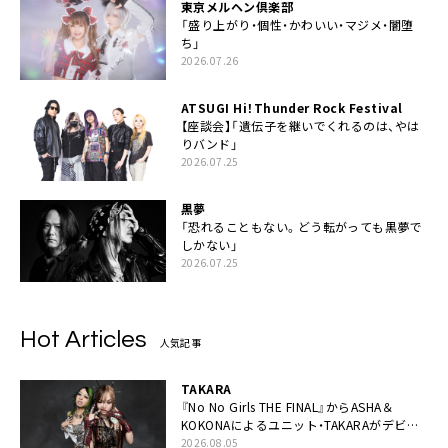
東京メルヘン倶楽部
「盛り上がり・個性・かわいい・マジメ・闇堕
ち」
2026.07.26
ATSUGI Hi！Thunder Rock Festival
【座談会】「遺伝子を継いでくれるのは、やは
りバンド」
2026.07.25
黒夢
「恐れることもない。どう転がっても黒夢で
しかない」
2026.07.25
Hot Articles
人気記事
TAKARA
『No No Girls THE FINAL』からASHA＆
KOKONAによるユニット・TAKARAがデビュ
ー
2026.08.05