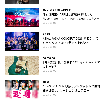
Mrs. GREEN APPLE
Mrs. GREEN APPLE、2連覇を達成した
『MUSIC AWARDS JAPAN 2026』での「クス
シキ」ライブパフォーマンスをYouTube公開
2026.08.06
ASKA
ASKA、『ASKA CONCERT 2026 昭和が見て
いたクリスマス!? 』発売＆上映決定
2026.08.06
Yamaha
【俺の楽器・私の愛機】2062「なんだかんだで
これが1番」
2026.08.03
NEWS
NEWS、アルバム『変身』ジャケット＆楽曲詳
細を発表。ナレーションは⼭寺宏⼀
2025.07.09