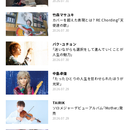
2026.07.31
竹森マサユキ
カバーを超えた表現とは？ RE:Chording「天
使達の歌」
2026.07.30
パク・ユチョン
「迷いながらも選択をして進んでいくことが
人生の魅力」
2026.07.30
中島卓偉
「たったひとりの人生を狂わせられたほうが
光栄」
2026.07.29
TAIRIK
ソロメジャーデビューアルバム『Mother』発
売
2026.07.29