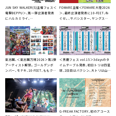
JUN SKY WALKER(S)主催フェス＜
FOMARE主催＜FOMARE⼤陸2026
電撃BEPPU＞、第一弾出演者発表
＞、最終出演者発表に10-FEET、ね
にハルカミライ、
ぐせ。、サバシスター、ヤングスキ
ROTTENGRAFFTY、四星球
ニー、G-FREAK FACTORY
氣志團、＜氣志團万博2026＞第1弾
＜男鹿フェス vol.15＞3daysのタ
アーティスト解禁。ゴールデンボ
イムテーブル発表、初日トリは四星
ンバー、モナキ、10-FEET、ももクロ
球、2日目はバクシン、大トリは山
ら13組の出演決定
嵐
G-FREAK FACTORY、初のアコース