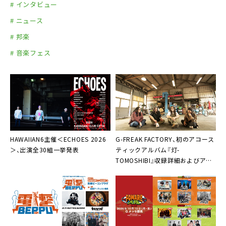
# インタビュー
# ニュース
# 邦楽
# 音楽フェス
HAWAIIAN6主催＜ECHOES 2026
G-FREAK FACTORY、初のアコース
＞、出演全30組一挙発表
ティックアルバム『灯-
TOMOSHIBI』収録詳細およびアー
トワーク公開