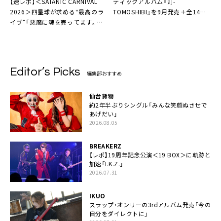
【速レポ】＜SATANIC CARNIVAL
ティックアルバム『灯-
2026＞四星球が求める“最高のラ
TOMOSHIBI』を9月発売＋全14公
イヴ”「悪魔に魂を売ってます。み
演のツアーを10月より開催
なさんの笑い声を聞くために来た
んです！」
Editor’s Picks
編集部おすすめ
仙台貨物
約2年半ぶりシングル「みんな笑顔ぬさせで
あげだい」
2026.08.05
BREAKERZ
【レポ】19周年記念公演＜19 BOX＞に軌跡と
加速「I.K.Z.」
2026.07.31
IKUO
スラップ・オンリーの3rdアルバム発売「今の
自分をダイレクトに」