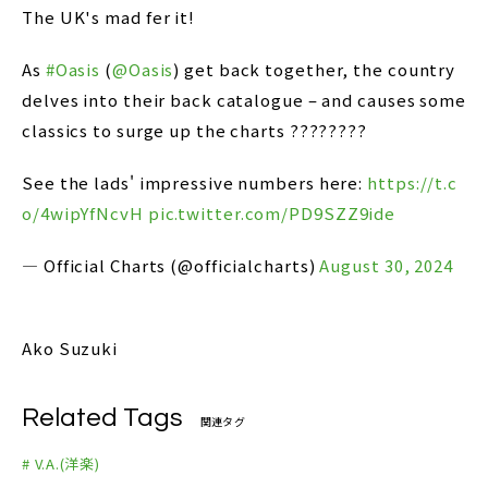
The UK's mad fer it!
As
#Oasis
(
@Oasis
) get back together, the country
delves into their back catalogue – and causes some
classics to surge up the charts ????????
See the lads' impressive numbers here:
https://t.c
o/4wipYfNcvH
pic.twitter.com/PD9SZZ9ide
— Official Charts (@officialcharts)
August 30, 2024
Ako Suzuki
Related Tags
関連タグ
# V.A.(洋楽)