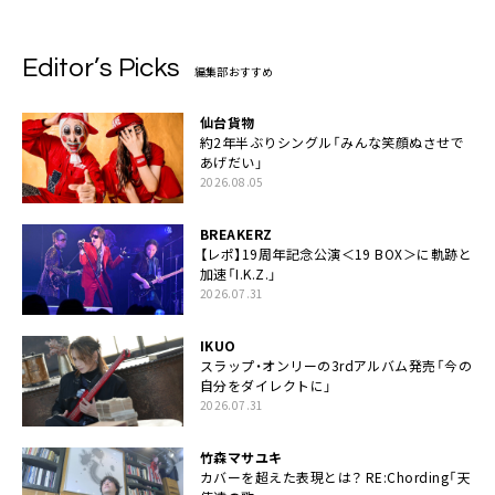
Editor’s Picks
編集部おすすめ
仙台貨物
約2年半ぶりシングル「みんな笑顔ぬさせで
あげだい」
2026.08.05
BREAKERZ
【レポ】19周年記念公演＜19 BOX＞に軌跡と
加速「I.K.Z.」
2026.07.31
IKUO
スラップ・オンリーの3rdアルバム発売「今の
自分をダイレクトに」
2026.07.31
竹森マサユキ
カバーを超えた表現とは？ RE:Chording「天