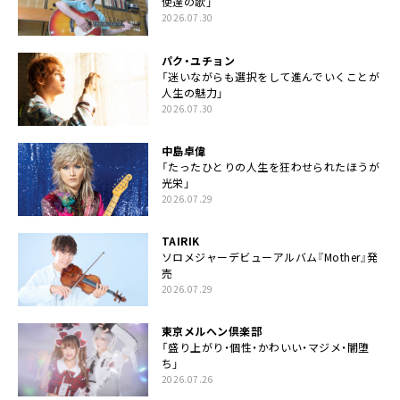
使達の歌」
2026.07.30
パク・ユチョン
「迷いながらも選択をして進んでいくことが
人生の魅力」
2026.07.30
中島卓偉
「たったひとりの人生を狂わせられたほうが
光栄」
2026.07.29
TAIRIK
ソロメジャーデビューアルバム『Mother』発
売
2026.07.29
東京メルヘン倶楽部
「盛り上がり・個性・かわいい・マジメ・闇堕
ち」
2026.07.26