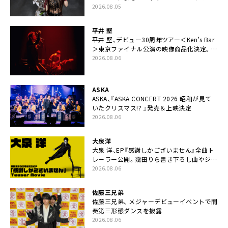
ー
2026.08.05
平井 堅
平井 堅、デビュー30周年ツアー＜Ken’s Bar
＞東京ファイナル公演の映像商品化決定。ブ
ックレットには平井堅のメッセージ掲載も
2026.08.06
ASKA
ASKA、『ASKA CONCERT 2026 昭和が見て
いたクリスマス!? 』発売＆上映決定
2026.08.06
大泉洋
大泉 洋、EP『感謝しかございません』全曲ト
レーラー公開。幾田りら書き下ろし曲やジャ
ズピアニスト・小曽根真による提供曲のレコ
2026.08.06
ーディング映像の一部解禁も
佐藤三兄弟
佐藤三兄弟、 メジャーデビューイベントで間
奏第三形態ダンスを披露
2026.08.06