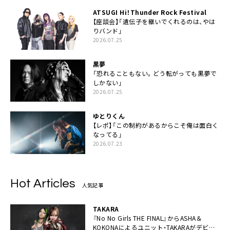
ATSUGI Hi！Thunder Rock Festival
【座談会】「遺伝子を継いでくれるのは、やは
りバンド」
2026.07.25
黒夢
「恐れることもない。どう転がっても黒夢で
しかない」
2026.07.25
ゆとりくん
【レポ】「この制約があるからこそ俺は面白く
なってる」
2026.07.23
Hot Articles
人気記事
TAKARA
『No No Girls THE FINAL』からASHA＆
KOKONAによるユニット・TAKARAがデビュ