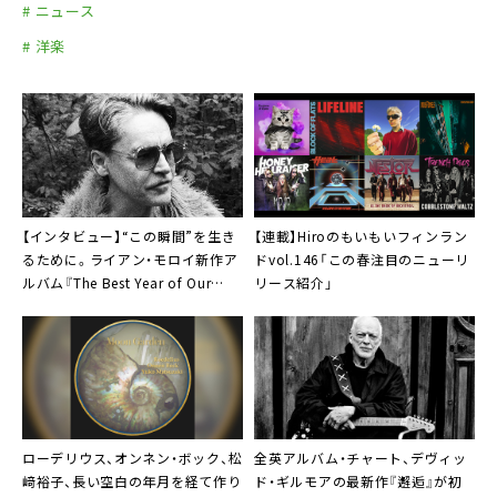
# ニュース
# 洋楽
【インタビュー】“この瞬間”を生き
【連載】Hiroのもいもいフィンラン
るために。ライアン・モロイ新作ア
ドvol.146「この春注目のニューリ
ルバム『The Best Year of Our
リース紹介」
Lives』
ローデリウス
、オンネン・ボック、松
全英アルバム・チャート、デヴィッ
﨑裕子、長い空白の年月を経て作り
ド・ギルモアの最新作『邂逅』が初