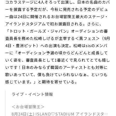
コカラステージに4人そろって出演し、日本の名曲のカバ
ーを披露する予定だが、今秋に発売される予定のデビュ
ー曲は24日に開催されるお台場冒険王最大のステージ・
アイランドスタジアムで初お披露目される。さらに、
「トロット・ガールズ・ジャパン」オーディションの審
査員長を務めた松崎しげるが主宰する＜黒フェス＞（9月
4日・豊洲ピット）への出演も決定。松崎はsisのメンバ
ーに「オーディション予選の頃からどんどんと成長して
いく姿を、審査員長として1番近くで見られてとても嬉し
いです！日本のみならず韓国のアーティストとも対等に
歌いあっていて、僕も負けていられないなぁ、といつも
感じています。」と期待を寄せている。
ライブ・イベント情報
＜お台場冒険王＞
8月24日(土) ISLAND♡STADIUM アイランドスタジ