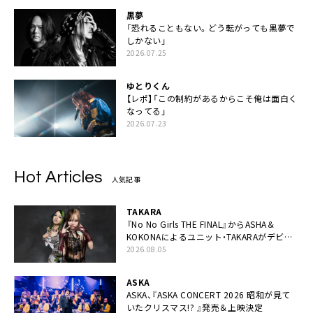
黒夢
「恐れることもない。どう転がっても黒夢で
しかない」
2026.07.25
ゆとりくん
【レポ】「この制約があるからこそ俺は面白く
なってる」
2026.07.23
Hot Articles
人気記事
TAKARA
『No No Girls THE FINAL』からASHA＆
KOKONAによるユニット・TAKARAがデビュ
ー
2026.08.05
ASKA
ASKA、『ASKA CONCERT 2026 昭和が見て
いたクリスマス!? 』発売＆上映決定