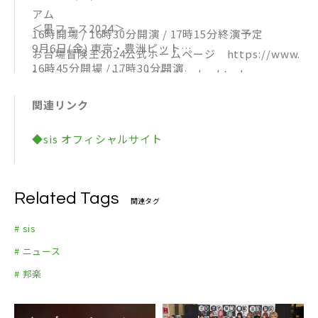
アム
＜黒フェス2024＞
16時開場 / 16時30分開演 / 17時15分終演予定
9月6日(金) 東京・豊洲ピット
お台場冒険王2024公式ホームページ https://www.
16時45分開場 / 17時30分開演
fujitv.co.jp/bohkenoh2024/index.html
黒フェス公式ホームページ http://kurofes.net/
関連リンク
◆sis オフィシャルサイト
Related Tags
関連タグ
# sis
# ニュース
# 邦楽