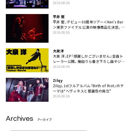
2026.08.06
平井 堅
平井 堅、デビュー30周年ツアー＜Ken’s Bar
＞東京ファイナル公演の映像商品化決定。ブ
ックレットには平井堅のメッセージ掲載も
2026.08.06
大泉洋
大泉 洋、EP『感謝しかございません』全曲ト
レーラー公開。幾田りら書き下ろし曲やジャ
ズピアニスト・小曽根真による提供曲のレコ
2026.08.06
ーディング映像の一部解禁も
Zilqy
Zilqy、1stフルアルバム『Birth of Riot』のテ
ーマは“ヘヴィネスと普遍性の両立”
2026.08.06
Archives
アーカイブ