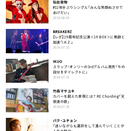
仙台貨物
約2年半ぶりシングル「みんな笑顔ぬさせで
あげだい」
2026.08.05
BREAKERZ
【レポ】19周年記念公演＜19 BOX＞に軌跡と
加速「I.K.Z.」
2026.07.31
IKUO
スラップ・オンリーの3rdアルバム発売「今の
自分をダイレクトに」
2026.07.31
竹森マサユキ
カバーを超えた表現とは？ RE:Chording「天
使達の歌」
2026.07.30
パク・ユチョン
「迷いながらも選択をして進んでいくことが
人生の魅力」