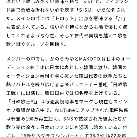
達という親しみやすい意味を持つ「sis」と、フィンラン
ド語で勇敢な折れない心を表す「SISU」から命名され
た。メインロゴには「トロット」出身を意味する「/T」
も表記されている。強い心を持ちながらも隣で優しく癒
してくれるような存在、そして世代や国境を越えて歌を
歌い継ぐグループを目指す。
メンバーの中でも、かのうみゆとMAKOTO.は日本のオー
ディション終了後に日本代表として韓国に渡り、韓国の
オーディション番組を勝ち抜いた韓国代表の歌手たちと
熱いバトルを繰り広げる音楽バラエティー番組「日韓歌
王戦」に出演し、韓国国内では知名度を上げている。
「日韓歌王戦」は毎週高視聴率をマークし現在もスピン
オフ番組が放送中で、YouTubeにアップされた歌唱映像
は軒並み100万再生超え、SNSで拡散された彼女たちが
歌う姿は徐々に日本のファンにも浸透し始めている。他
にも、18歳からクラブシンガーとしてR&BやJAZZを歌