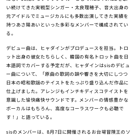
い続けてきた実戦型シンガー・太良理穂子、音大出身の
元アイドルでミュージカルにも多数出演してきた実績を
持つあさ陽あいといった多彩なメンバーで構成されてい
る。
デビュー曲は、ヒャダインがプロデュースを担当。トロ
ット出身の彼女たちらしく、韓国の有名トロット曲を日
本語詞でカバーする予定だが、ヒャダインはsisのデビュ
ー曲について、「原曲の歌詞の韻や響きを大切にしつつ
日本の昭和歌謡のテイストをたっぷり盛り込んだ作品に
仕上げました。アレンジもインチキディスコテイストを
意識した愉快痛快サウンドです。メンバーの情感豊かな
ボーカルはもちろん、高度なコーラスワークも必聴で
す！」と語っている。
sisのメンバーは、8月7日に開催されるお台場冒険王のソ