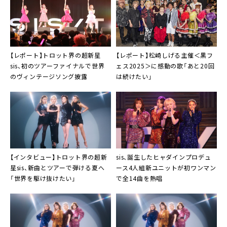
【レポート】トロット界の超新星
【レポート】松崎しげる主催＜黒フ
sis、初のツアーファイナルで世界
ェス2025＞に感動の歌「あと20回
のヴィンテージソング披露
は続けたい」
【インタビュー】トロット界の超新
sis
、誕生したヒャダインプロデュ
星sis、新曲とツアーで弾ける夏へ
ース4人組新ユニットが初ワンマン
「世界を駆け抜けたい」
で全14曲を熱唱