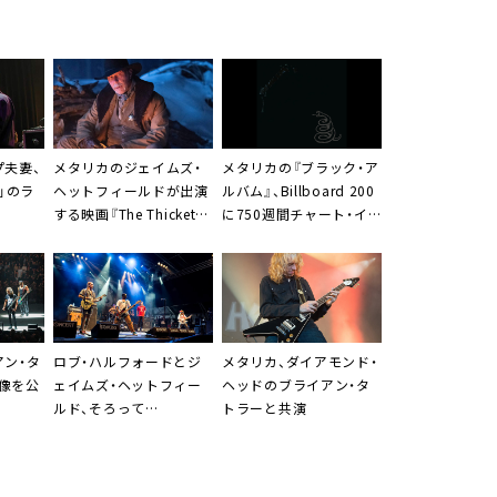
プ夫妻、
メタリカのジェイムズ・
メタリカの『ブラック・ア
n」のラ
ヘットフィールドが出演
ルバム』、Billboard 200
する映画『The Thicket』
に750週間チャート・イ
の予告編公開
ン
アン・タ
ロブ・ハルフォードとジ
メタリカ、ダイアモンド・
像を公
ェイムズ・ヘットフィー
ヘッドのブライアン・タ
ルド、そろって
トラーと共演
TURNSTILEのライヴを鑑
賞