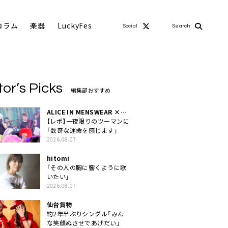
コラム
楽器
LuckyFes
Social
Search
tor’s Picks
編集部おすすめ
ALICE IN MENSWEAR ×
MASCHERA
【レポ】一夜限りのツーマンに
「数奇な運命を感じます」
2026.08.07
hitomi
「その人の胸に響くように歌
いたい」
2026.08.07
仙台貨物
約2年半ぶりシングル「みん
な笑顔ぬさせであげだい」