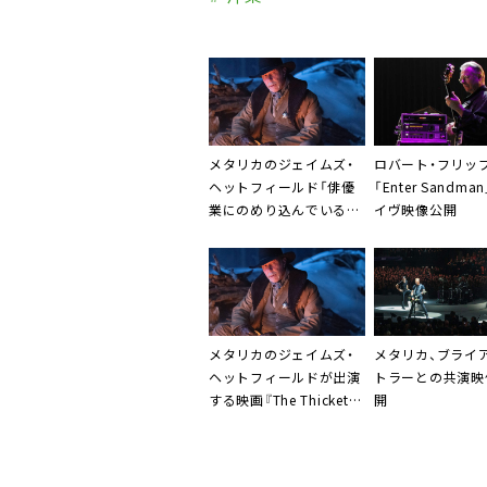
メタリカのジェイムズ・
ロバート・フリッ
ヘットフィールド「俳優
「Enter Sandma
業にのめり込んでいるわ
イヴ映像公開
けではない」
メタリカのジェイムズ・
メタリカ、ブライ
ヘットフィールドが出演
トラーとの共演映
する映画『The Thicket』
開
のファースト・ルック公
開