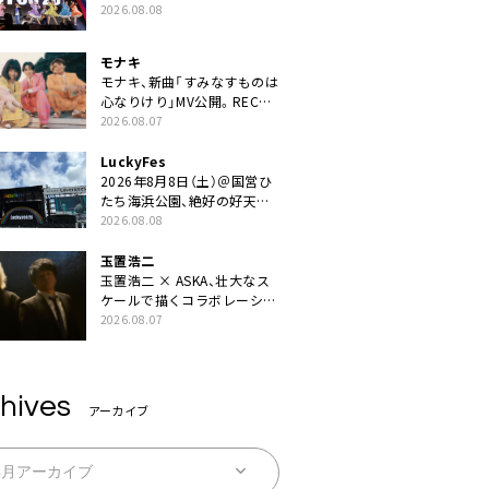
ZIPPERや綾小路翔、鬼龍院翔
2026.08.08
を迎えた豪華コラボも「知っ
てたらぜひ一緒に歌ってちょ
モナキ
うだい」
モナキ、新曲「すみなすものは
心なりけり」MV公開。RECの
ギターにEvery Little Thing・
2026.08.07
伊藤一朗参加も
LuckyFes
2026年8月8日（土）＠国営ひ
たち海浜公園、絶好の好天の
中＜LuckyFes’26＞開幕
2026.08.08
玉置浩二
玉置浩二 × ASKA、壮大なス
ケールで描くコラボレーショ
ン曲「音銀河」リリース決定。
2026.08.07
カップリングには新曲「命の
宿り」収録も
hives
アーカイブ