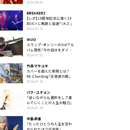
2026.08.05
BREAKERZ
【レポ】19周年記念公演＜19
BOX＞に軌跡と加速「I.K.Z.」
2026.07.31
IKUO
スラップ・オンリーの3rdアル
バム発売「今の自分をダイレ
クトに」
2026.07.31
竹森マサユキ
カバーを超えた表現とは？
RE:Chording「天使達の歌」
2026.07.30
パク・ユチョン
「迷いながらも選択をして進
んでいくことが人生の魅力」
2026.07.30
中島卓偉
「たったひとりの人生を狂わ
せられたほうが光栄」