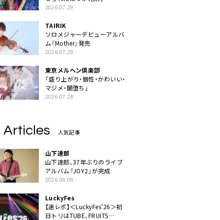
2026.07.29
TAIRIK
ソロメジャーデビューアルバ
ム『Mother』発売
2026.07.29
東京メルヘン倶楽部
「盛り上がり・個性・かわいい・
マジメ・闇堕ち」
2026.07.26
 Articles
人気記事
山下達郎
山下達郎、37年ぶりのライブ
アルバム『JOY2』が完成
2026.08.09
LuckyFes
【速レポ】＜LuckyFes’26＞初
日トリはTUBE、FRUITS