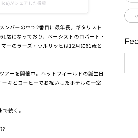
etallica)がシェアした投稿
メンバーの中で2番目に最年長。ギタリスト
に61歳になっており、ベーシストのロバート・
Fea
ラマーのラーズ・ウルリッヒは12月に61歳と
＞ツアーを開催中。ヘットフィールドの誕生日
ケーキとコーヒーでお祝いしたホテルの一室
日まで続く。
??