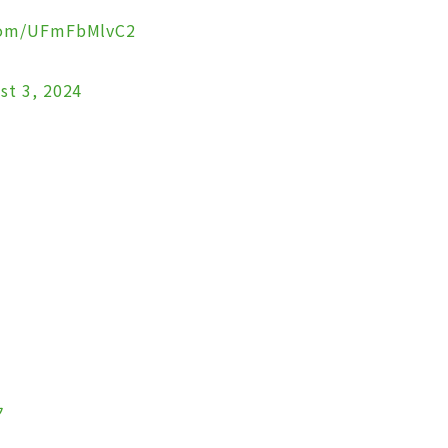
.com/UFmFbMlvC2
st 3, 2024
ク