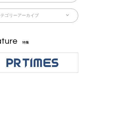
ture
特集