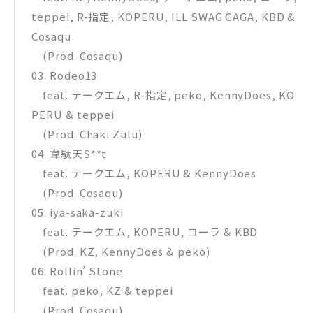
teppei, R-指定, KOPERU, ILL SWAG GAGA, KBD &
Cosaqu
(Prod. Cosaqu)
03. Rodeo13
feat. テークエム, R-指定, peko, KennyDoes, KO
PERU & teppei
(Prod. Chaki Zulu)
04. 韋駄天S**t
feat. テークエム, KOPERU & KennyDoes
(Prod. Cosaqu)
05. iya-saka-zuki
feat. テークエム, KOPERU, コーラ & KBD
(Prod. KZ, KennyDoes & peko)
06. Rollin’ Stone
feat. peko, KZ & teppei
(Prod. Cosaqu)