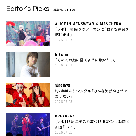
Editor’s Picks
編集部おすすめ
ALICE IN MENSWEAR × MASCHERA
【レポ】一夜限りのツーマンに「数奇な運命を
感じます」
2026.08.07
hitomi
「その人の胸に響くように歌いたい」
2026.08.07
仙台貨物
約2年半ぶりシングル「みんな笑顔ぬさせで
あげだい」
2026.08.05
BREAKERZ
【レポ】19周年記念公演＜19 BOX＞に軌跡と
加速「I.K.Z.」
2026.07.31