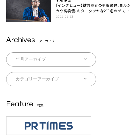
【インタビュー】鍵盤奏者の平畑徹也、ヨルシ
カや高橋優、キタニタツヤなど9名のゲスト
を迎えた初アルバムに音楽人生の総括「自分
2023.03.22
自身を再確認できた」
Archives
アーカイブ
Feature
特集