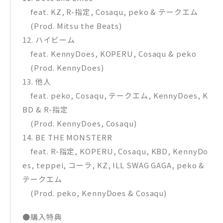
feat. KZ, R-指定, Cosaqu, peko & テークエム
(Prod. Mitsu the Beats)
12. ハイビーム
feat. KennyDoes, KOPERU, Cosaqu & peko
(Prod. KennyDoes)
13. 他人
feat. peko, Cosaqu, テークエム, KennyDoes, K
BD & R-指定
(Prod. KennyDoes, Cosaqu)
14. BE THE MONSTERR
feat. R-指定, KOPERU, Cosaqu, KBD, KennyDo
es, teppei, コーラ, KZ, ILL SWAG GAGA, peko &
テークエム
(Prod. peko, KennyDoes & Cosaqu)
●購入特典