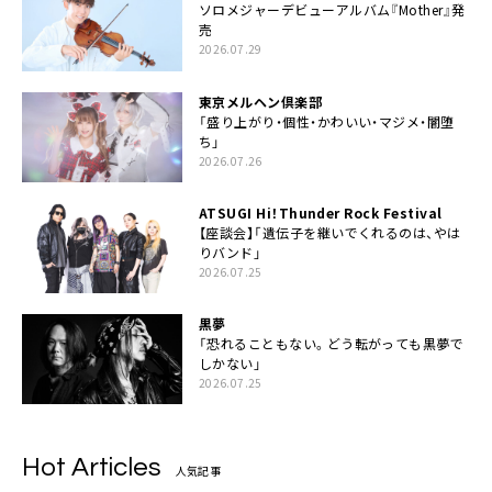
ソロメジャーデビューアルバム『Mother』発
売
2026.07.29
東京メルヘン倶楽部
「盛り上がり・個性・かわいい・マジメ・闇堕
ち」
2026.07.26
ATSUGI Hi！Thunder Rock Festival
【座談会】「遺伝子を継いでくれるのは、やは
りバンド」
2026.07.25
黒夢
「恐れることもない。どう転がっても黒夢で
しかない」
2026.07.25
Hot Articles
人気記事