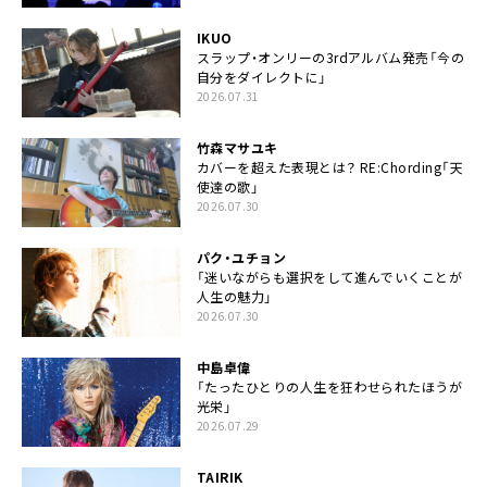
IKUO
スラップ・オンリーの3rdアルバム発売「今の
自分をダイレクトに」
2026.07.31
竹森マサユキ
カバーを超えた表現とは？ RE:Chording「天
使達の歌」
2026.07.30
パク・ユチョン
「迷いながらも選択をして進んでいくことが
人生の魅力」
2026.07.30
中島卓偉
「たったひとりの人生を狂わせられたほうが
光栄」
2026.07.29
TAIRIK