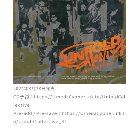
2024年8月28日発売
CD予約：https://UmedaCypher.lnk.to/UnfoldCol
lective
Pre-add / Pre-save：https://UmedaCypher.lnk.t
o/UnfoldCollective_ST