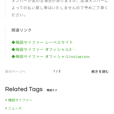
メンバーが変わる場合がありますが、出演メンバーに
よっての払い戻し等はいたしませんので予めご了承く
ださい。
関連リンク
◆梅田サイファー レーベルサイト
◆梅田サイファー オフィシャルX
◆梅田サイファー オフィシャルInstagram
◆梅田サイファー オフィシャルTikTok
◆梅田サイファー オフィシャルYouTubeチャンネル
前のページへ
続きを読む
1 / 2
Related Tags
関連タグ
# 梅田サイファー
# ニュース