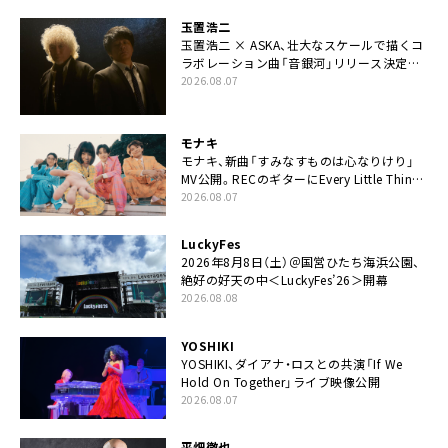
玉置浩二
玉置浩二 × ASKA、壮大なスケールで描くコ
ラボレーション曲「音銀河」リリース決定。
カップリングには新曲「命の宿り」収録も
2026.08.07
モナキ
モナキ、新曲「すみなすものは心なりけり」
MV公開。RECのギターにEvery Little Thing・
伊藤一朗参加も
2026.08.07
LuckyFes
2026年8月8日（土）＠国営ひたち海浜公園、
絶好の好天の中＜LuckyFes’26＞開幕
2026.08.08
YOSHIKI
YOSHIKI、ダイアナ・ロスとの共演「If We
Hold On Together」ライブ映像公開
2026.08.07
平畑徹也