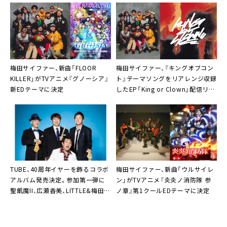
梅田サイファー、新曲「FLOOR
梅田サイファー、『キングオブコン
KILLER」がTVアニメ『グノーシア』
ト』テーマソングをリアレンジ収録
新EDテーマに決定
したEP「King or Clown」配信リリ
ースへ
TUBE、40周年イヤーを飾るコラボ
梅田サイファー、新曲「ウルサイレ
アルバム発売決定。参加第一弾に
ン」がTVアニメ『炎炎ノ消防隊 参
聖飢魔II、広瀬香美、LITTLE&梅田サ
ノ章』第1クールEDテーマに決定
イファー