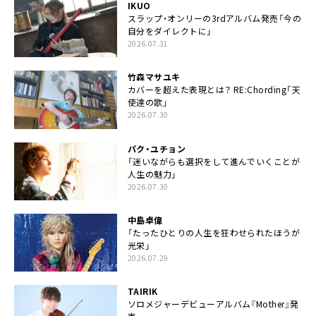
IKUO
スラップ・オンリーの3rdアルバム発売「今の
自分をダイレクトに」
2026.07.31
竹森マサユキ
カバーを超えた表現とは？ RE:Chording「天
使達の歌」
2026.07.30
パク・ユチョン
「迷いながらも選択をして進んでいくことが
人生の魅力」
2026.07.30
中島卓偉
「たったひとりの人生を狂わせられたほうが
光栄」
2026.07.29
TAIRIK
ソロメジャーデビューアルバム『Mother』発