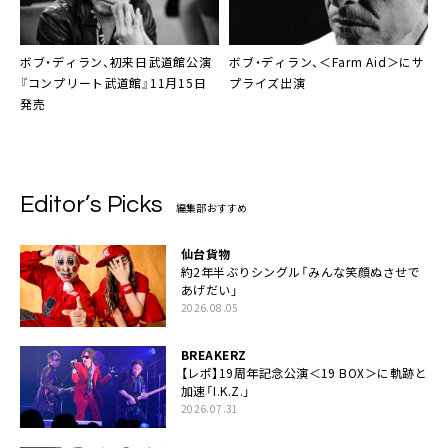
ボブ・ディラン、初来日武道館公演
ボブ・ディラン、＜Farm Aid＞にサ
『コンプリート武道館』11月15日
プライズ出演
発売
Editor’s Picks
編集部おすすめ
仙台貨物
約2年半ぶりシングル「みんな笑顔ぬさせで
あげだい」
2026.08.05
BREAKERZ
【レポ】19周年記念公演＜19 BOX＞に軌跡と
加速「I.K.Z.」
2026.07.31