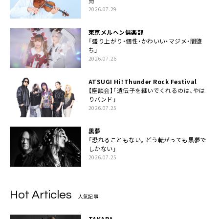
売
2026.07.29
東京メルヘン倶楽部
「盛り上がり・個性・かわいい・マジメ・闇堕
ち」
2026.07.26
ATSUGI Hi！Thunder Rock Festival
【座談会】「遺伝子を継いでくれるのは、やは
りバンド」
2026.07.25
黒夢
「恐れることもない。どう転がっても黒夢で
しかない」
2026.07.25
Hot Articles
人気記事
TAKARA