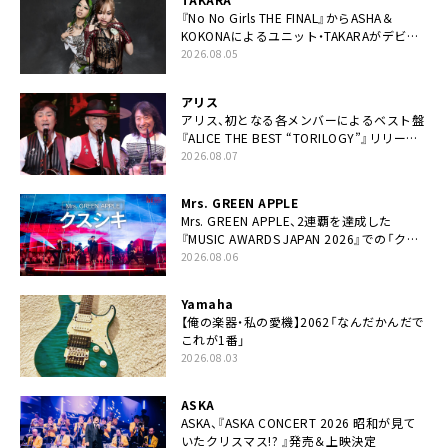
『No No Girls THE FINAL』からASHA＆
KOKONAによるユニット・TAKARAがデビュ
ー
2026.08.05
アリス
アリス、初となる各メンバーによるベスト盤
『ALICE THE BEST “TORILOGY”』リリース
決定
2026.08.07
Mrs. GREEN APPLE
Mrs. GREEN APPLE、2連覇を達成した
『MUSIC AWARDS JAPAN 2026』での「クス
シキ」ライブパフォーマンスをYouTube公開
2026.08.06
Yamaha
【俺の楽器・私の愛機】2062「なんだかんだで
これが1番」
2026.08.03
ASKA
ASKA、『ASKA CONCERT 2026 昭和が見て
いたクリスマス!? 』発売＆上映決定