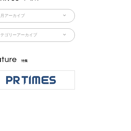
ture
特集