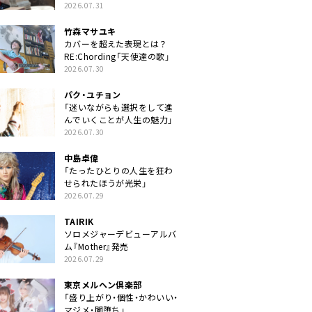
クトに」
2026.07.31
竹森マサユキ
カバーを超えた表現とは？
RE:Chording「天使達の歌」
2026.07.30
パク・ユチョン
「迷いながらも選択をして進
んでいくことが人生の魅力」
2026.07.30
中島卓偉
「たったひとりの人生を狂わ
せられたほうが光栄」
2026.07.29
TAIRIK
ソロメジャーデビューアルバ
ム『Mother』発売
2026.07.29
東京メルヘン倶楽部
「盛り上がり・個性・かわいい・
マジメ・闇堕ち」