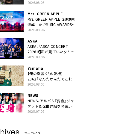
ニット・TAKARAがデビュー
2026.08.05
Mrs. GREEN APPLE
Mrs. GREEN APPLE、2連覇を
達成した『MUSIC AWARDS
JAPAN 2026』での「クスシ
2026.08.06
キ」ライブパフォーマンスを
YouTube公開
ASKA
ASKA、『ASKA CONCERT
2026 昭和が見ていたクリス
マス!? 』発売＆上映決定
2026.08.06
Yamaha
【俺の楽器・私の愛機】
2062「なんだかんだでこれが
1番」
2026.08.03
NEWS
NEWS、アルバム『変身』ジャ
ケット＆楽曲詳細を発表。ナ
レーションは⼭寺宏⼀
2025.07.09
hives
アーカイブ