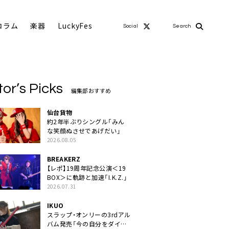
コラム
楽器
LuckyFes
Social
Search
tor’s Picks
編集部おすすめ
仙台貨物
約2年半ぶりシングル「みん
な笑顔ぬさせであげだい」
2026.08.05
BREAKERZ
【レポ】19周年記念公演＜19
BOX＞に軌跡と加速「I.K.Z.」
2026.07.31
IKUO
スラップ・オンリーの3rdアル
バム発売「今の自分をダイレ