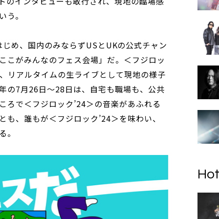
トのインタビューも敢行され、現地の臨場感
いう。
tchをはじめ、国内のみならずUSとUKの公式チャン
ここがみんなのフェス会場」だ。＜フジロッ
間は、リアルタイムの生ライブとして現地の様子
年の7月26日～28日は、自宅も職場も、公共
ころで＜フジロック’24＞の音楽があふれる
とも、誰もが＜フジロック’24＞を味わい、
る。
Hot