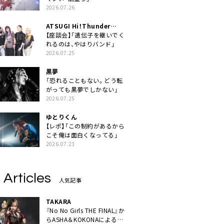
2026.07.26
ATSUGI Hi！Thunder
Rock Festival
【座談会】「遺伝子を継いでく
れるのは、やはりバンド」
2026.07.25
黒夢
「恐れることもない。どう転
がっても黒夢でしかない」
2026.07.25
ゆとりくん
【レポ】「この制約があるから
こそ俺は面白くなってる」
2026.07.23
 Articles
人気記事
TAKARA
『No No Girls THE FINAL』か
らASHA＆KOKONAによるユ