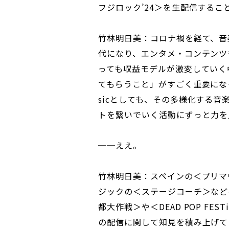
フジロック’24＞を生配信するこ
竹林明日美：コロナ禍を経て、音
代になり、エンタメ・コンテンツ
っても収益モデルが激変していく
てもらうこと」がすごく重要になっ
sicとしても、その多様化する
トを繋いでいく活動にずっと力を
──ええ。
竹林明日美：スペインの＜プリマ
ジックの＜ステージコーチ＞など
都大作戦＞や＜DEAD POP FE
の配信に関して知見を積み上げて