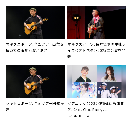
o.jp/
03-3215-1555（12:00pm – 7:00pm）
マキタスポーツ
、全国ツアー山梨＆
マキタスポーツ
、毎年恒例の単独ラ
横浜での追加公演が決定
イブ＜オトネタ＞2025年公演を発
表
マキタスポーツ
、全国ツアー開催決
＜アニサマ2023＞第6弾に島津亜
定
矢、ChouCho、Rainy。、
GARNiDELiA