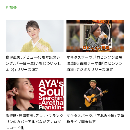
全席指定 11,000円(税込) ＊ご飲食・オーダー別
# 邦楽
※20歳以上の方ご同伴で、小学生以上18歳未満のお
客様もご入場いただけます。
ただし、学生服等でのご入店はお断りしております。
※ご来店順でのご案内となります。
※BOX席の販売あり（別途シートチャージが必要で
す）詳しくはコットンクラブ WEBSITEにてご確認く
島津亜矢、デビュー40周年記念シ
マキタスポーツ、『ロビンソン酒場
ださい。
ングル「一日一生(いちじついっし
漂流記』番組テーマ曲「ロビンソン
チケット発売日：7月24日（水曜日）12:00〜 コッ
ょう)」リリース決定
酒場」デジタルリリース決定
トンクラブウェブサイトにて予約開始
コットンクラブ http://www.cottonclubjapan.c
o.jp/jp/reservation/
＊コットンクラブ■03-3215-1555 ＊お電話での予約
受付は7/26(金)12:00〜となります。
問い合わせ：
歌怪獣・島津亜矢、アレサ・フランク
マキタスポーツ、「下北沢440」で単
リンのカバーアルバムがアナログ
独ライブ開催決定
コットンクラブ http://www.cottonclubjapan.c
レコード化