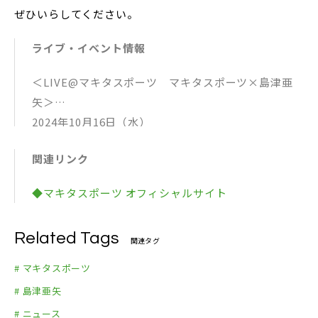
ぜひいらしてください。
ライブ・イベント情報
＜LIVE@マキタスポーツ マキタスポーツ×島津亜
矢＞
2024年10月16日（水）
[1st.show] OPEN 17:00 ／ START 18:00
関連リンク
[2nd.show] OPEN 19:45 ／ START 20:30
会場：COTTON CLUB （東京都千代田区丸の内2-7
◆マキタスポーツ オフィシャルサイト
-3 東京ビルTOKIA 2F）
出演：マキタスポーツ
Related Tags
Member マキタスポーツ（Vo&G）／qurosawa（G.
関連タグ
）／スーパーモリノ（B.）／ジミー岩崎（Pf.）／ウ
# マキタスポーツ
チノファンタジー（Ds.）
# 島津亜矢
ゲスト：島津亜矢（歌怪獣）
# ニュース