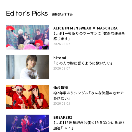
Editor’s Picks
編集部おすすめ
ALICE IN MENSWEAR × MASCHERA
【レポ】一夜限りのツーマンに「数奇な運命を
感じます」
2026.08.07
hitomi
「その人の胸に響くように歌いたい」
2026.08.07
仙台貨物
約2年半ぶりシングル「みんな笑顔ぬさせで
あげだい」
2026.08.05
BREAKERZ
【レポ】19周年記念公演＜19 BOX＞に軌跡と
加速「I.K.Z.」