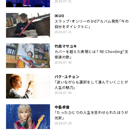
2026.07.31
IKUO
スラップ・オンリーの3rdアルバム発売「今の
自分をダイレクトに」
2026.07.31
竹森マサユキ
カバーを超えた表現とは？ RE:Chording「天
使達の歌」
2026.07.30
パク・ユチョン
「迷いながらも選択をして進んでいくことが
人生の魅力」
2026.07.30
中島卓偉
「たったひとりの人生を狂わせられたほうが
光栄」
2026.07.29