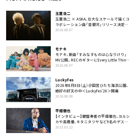
玉置浩二
玉置浩二 × ASKA、壮大なスケールで描くコ
ラボレーション曲「音銀河」リリース決定。
カップリングには新曲「命の宿り」収録も
2026.08.07
モナキ
モナキ、新曲「すみなすものは心なりけり」
MV公開。RECのギターにEvery Little Thing・
伊藤一朗参加も
2026.08.07
LuckyFes
2026年8月8日（土）＠国営ひたち海浜公園、
絶好の好天の中＜LuckyFes’26＞開幕
2026.08.08
平畑徹也
【インタビュー】鍵盤奏者の平畑徹也、ヨルシ
カや高橋優、キタニタツヤなど9名のゲスト
を迎えた初アルバムに音楽人生の総括「自分
2023.03.22
自身を再確認できた」