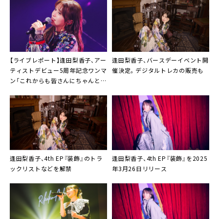
【ライブレポート】逢田梨香子、アー
逢田梨香子、バースデーイベント開
ティストデビュー5周年記念ワンマ
催決定。デジタルトレカの販売も
ン「これからも皆さんにちゃんと気
持ちを届けられるように」
逢田梨香子
、4th EP『装飾』のトラ
逢田梨香子
、4th EP『装飾』を2025
ックリストなどを解禁
年3月26日リリース