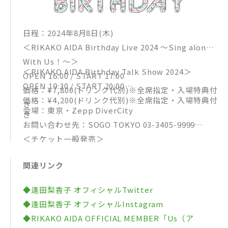
re.jp/rikakoaida/
日程：2024年8月8日(木)
＜RIKAKO AIDA Birthday Live 2024 〜Sing along
With Us！〜＞
＜RIKAKO AIDA Birthday Talk Show 2024＞
OPEN 16:00 / START 17:00
OPEN 19:30 / START 20:00
価格：¥7,800(ドリンク代別)※全席指定・入場特典付
価格：¥4,200(ドリンク代別)※全席指定・入場特典付
き
会場：東京・Zepp DiverCity
き
お問い合わせ先：SOGO TOKYO 03-3405-9999
＜チケット一般発売＞
受付期間：6月8日(土)10：00～
関連リンク
チケットぴあ：https://w.pia.jp/t/rikakoaida/
ローソンチケット：https://l-tike.com/rikakoaid
◆逢田梨香子 オフィシャルTwitter
a/
◆逢田梨香子 オフィシャルInstagram
イープラス：https://eplus.jp/rikakoaida/
◆RIKAKO AIDA OFFICIAL MEMBER「Us（ア
※お1人様1公演につき2枚まで