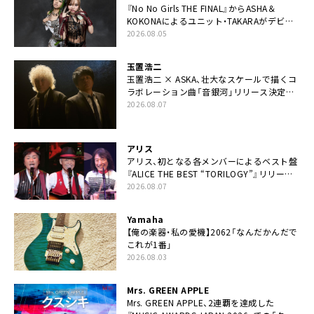
『No No Girls THE FINAL』からASHA＆
KOKONAによるユニット・TAKARAがデビュ
ー
2026.08.05
玉置浩二
玉置浩二 × ASKA、壮大なスケールで描くコ
ラボレーション曲「音銀河」リリース決定。
カップリングには新曲「命の宿り」収録も
2026.08.07
アリス
アリス、初となる各メンバーによるベスト盤
『ALICE THE BEST “TORILOGY”』リリース
決定
2026.08.07
Yamaha
【俺の楽器・私の愛機】2062「なんだかんだで
これが1番」
2026.08.03
Mrs. GREEN APPLE
Mrs. GREEN APPLE、2連覇を達成した