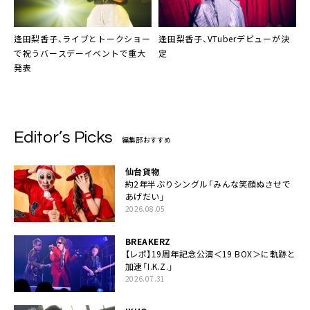
逢田梨香子
、ライブとトークショー
逢田梨香子
、VTuberデビューが決
で祝うバースデーイベントで重大
定
発表
Editor’s Picks
編集部おすすめ
仙台貨物
約2年半ぶりシングル「みんな笑顔ぬさせで
あげだい」
2026.08.05
BREAKERZ
【レポ】19周年記念公演＜19 BOX＞に軌跡と
加速「I.K.Z.」
2026.07.31