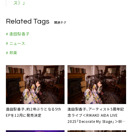
ス）」
Related Tags
関連タグ
# 逢田梨香子
# ニュース
# 邦楽
逢田梨香子、約2年ぶりとなる5th
逢田梨香子、アーティスト5周年記
EPを12月に発売決定
念ライブ＜RIKAKO AIDA LIVE
2025「Decorate My Stage」＞Blu-
ray発売決定