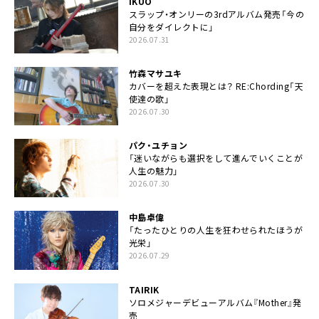
IKUO
スラップ・オンリーの3rdアルバム発売「今の
自分をダイレクトに」
2026.07.31
竹森マサユキ
カバーを超えた表現とは？ RE:Chording「天
使達の歌」
2026.07.30
パク・ユチョン
「迷いながらも選択をして進んでいくことが
人生の魅力」
2026.07.30
中島卓偉
「たったひとりの人生を狂わせられたほうが
光栄」
2026.07.29
TAIRIK
ソロメジャーデビューアルバム『Mother』発
売