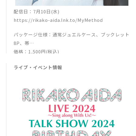
配信日：7月10日(水)
https://rikako-aida.lnk.to/MyMethod
パッケージ仕様：通常ジュエルケース、ブックレット
8P、帯
価格：1,500円(税込)
購入特典：
ライブ・イベント情報
その1.「マイメソッド」撮り下ろしL版ブロマイド1枚
その2.逢田梨香子「マイメソッド」CD購入者限定プ
レゼントキャンペーン抽選申込応募ハガキ
A賞:オンラインミート&グリート(10名様)
B賞:サイン入りチェキ(20名様)
※8月8日(木)開催のバースデーイベント会場(東京・Z
epp DiverCity)でも販売
受注申し込みはこちら：https://official-goods-sto