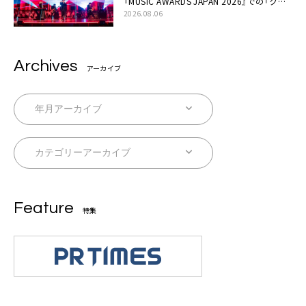
『MUSIC AWARDS JAPAN 2026』での「クス
シキ」ライブパフォーマンスをYouTube公開
2026.08.06
Archives
アーカイブ
Feature
特集