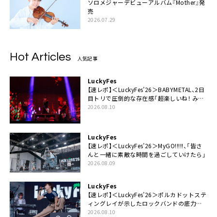
ソロメジャーデビューアルバム『Mother』発
売
2026.07.29
Hot Articles
人気記事
LuckyFes
【速レポ】＜LuckyFes’26＞BABYMETAL、2日
目トリで圧倒的な存在感「超楽しいね！ みん
なありがとう！」
2026.08.10
LuckyFes
【速レポ】＜LuckyFes’26＞MyGO!!!!!、「皆さ
んと一緒に素敵な時間を過ごしていけたら」
2026.08.09
LuckyFes
【速レポ】＜LuckyFes’26＞ポルカドットステ
ィングレイが示したロックバンドの底力
「LuckyFesのマスコットキャラクターである
2026.08.10