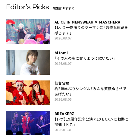
Editor’s Picks
編集部おすすめ
ALICE IN MENSWEAR × MASCHERA
【レポ】一夜限りのツーマンに「数奇な運命を
感じます」
2026.08.07
hitomi
「その人の胸に響くように歌いたい」
2026.08.07
仙台貨物
約2年半ぶりシングル「みんな笑顔ぬさせで
あげだい」
2026.08.05
BREAKERZ
【レポ】19周年記念公演＜19 BOX＞に軌跡と
加速「I.K.Z.」
2026.07.31