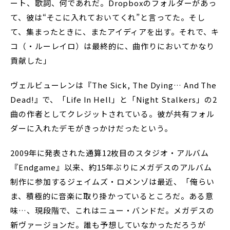
ート、歌詞、何であれだ。Dropboxのフォルダーがあっ
て、彼は“そこに入れておいてくれ”と言ってた。そし
て、集まったときに、またアイディアを出す。それで、キ
コ（・ルーレイロ）は最終的に、曲作りにおいてかなり
貢献した」
ヴェルビューレンは『The Sick, The Dying… And The
Dead!』で、「Life In Hell」と「Night Stalkers」の2
曲の作者としてクレジットされている。彼が共有フォル
ダーに入れたデモがきっかけだったという。
2009年に発表された通算12枚目のスタジオ・アルバム
『Endgame』以来、約15年ぶりにメガデスのアルバム
制作に参加するジェイムズ・ロメンゾは最近、「俺らい
ま、積極的に音楽に取り掛かっているところだ。ある意
味…、現段階で、これはニュー・バンドだ。メガデスの
新ヴァージョンだ。誰も予想していなかっただろうが