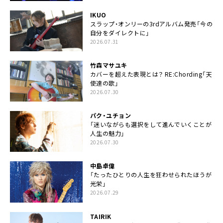
IKUO
スラップ・オンリーの3rdアルバム発売「今の
自分をダイレクトに」
2026.07.31
竹森マサユキ
カバーを超えた表現とは？ RE:Chording「天
使達の歌」
2026.07.30
パク・ユチョン
「迷いながらも選択をして進んでいくことが
人生の魅力」
2026.07.30
中島卓偉
「たったひとりの人生を狂わせられたほうが
光栄」
2026.07.29
TAIRIK