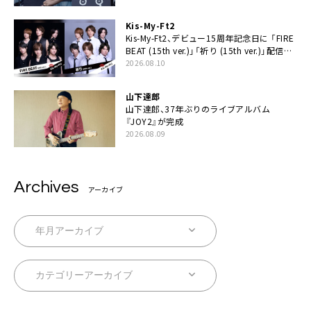
俺たちが、ライブとは何であるかを教えてや
る」
Kis-My-Ft2
Kis-My-Ft2、デビュー15周年記念日に 「FIRE
BEAT (15th ver.)」「祈り (15th ver.)」配信ス
タート
2026.08.10
山下達郎
山下達郎、37年ぶりのライブアルバム
『JOY2』が完成
2026.08.09
Archives
アーカイブ