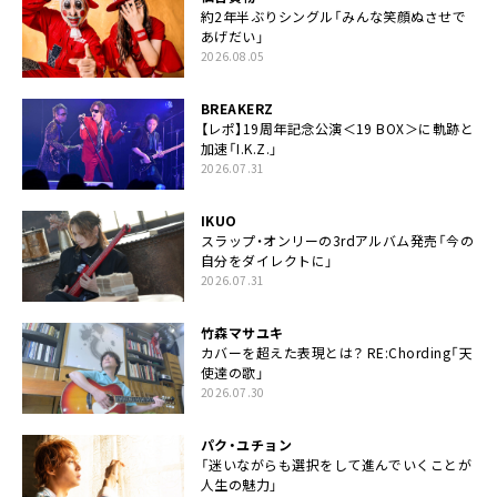
約2年半ぶりシングル「みんな笑顔ぬさせで
あげだい」
2026.08.05
BREAKERZ
【レポ】19周年記念公演＜19 BOX＞に軌跡と
加速「I.K.Z.」
2026.07.31
IKUO
スラップ・オンリーの3rdアルバム発売「今の
自分をダイレクトに」
2026.07.31
竹森マサユキ
カバーを超えた表現とは？ RE:Chording「天
使達の歌」
2026.07.30
パク・ユチョン
「迷いながらも選択をして進んでいくことが
人生の魅力」