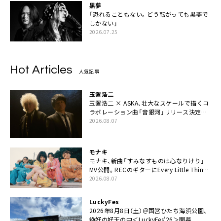
黒夢
「恐れることもない。どう転がっても黒夢で
しかない」
2026.07.25
Hot Articles
人気記事
玉置浩二
玉置浩二 × ASKA、壮大なスケールで描くコ
ラボレーション曲「音銀河」リリース決定。
カップリングには新曲「命の宿り」収録も
2026.08.07
モナキ
モナキ、新曲「すみなすものは心なりけり」
MV公開。RECのギターにEvery Little Thing・
伊藤一朗参加も
2026.08.07
LuckyFes
2026年8月8日（土）＠国営ひたち海浜公園、
絶好の好天の中＜LuckyFes’26＞開幕