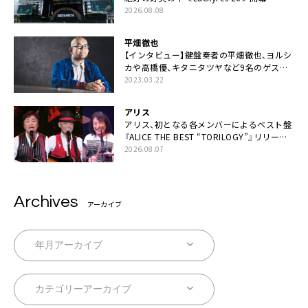
2026.08.08
平畑徹也
【インタビュー】鍵盤奏者の平畑徹也、ヨルシ
カや高橋優、キタニタツヤなど9名のゲスト
を迎えた初アルバムに音楽人生の総括「自分
2023.03.22
自身を再確認できた」
アリス
アリス、初となる各メンバーによるベスト盤
『ALICE THE BEST “TORILOGY”』リリース
決定
2026.08.07
Archives
アーカイブ