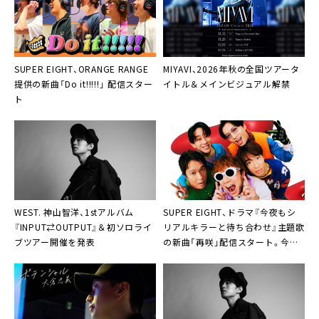
SUPER EIGHT、ORANGE RANGE
MIYAVI、2026年秋の全国ツアータ
提供の新曲「Do it!!!!!」 配信スター
イトル＆メインビジュアル解禁
ト
WEST. 神山智洋、1stアルバム
SUPER EIGHT、ドラマ『今夜もシ
『INPUT⇄OUTPUT』＆初ソロライ
リアルキラーと待ち合わせ』主題歌
ブツアー開催を発表
の新曲「再咲」配信スタート。今夜
MVも公開