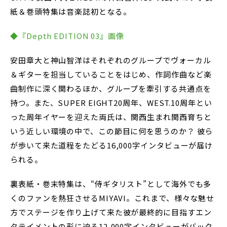
紙＆巻頭特集は音楽誌初となる。
◆『Depth EDITION 03』画像
安田章大と神山智洋はそれぞれのグループでヴォーカル
＆ギターを担当していることをはじめ、作詞作曲など楽
曲制作に深く関わるほか、グループを牽引する共通点を
持つ。また、SUPER EIGHT20周年、WEST.10周年とい
った周年イヤーを迎えた両氏は、関西生まれ関西育ちと
いう近しい環境の中で、この節目に何を思うのか？ 彼ら
が歩いて来た道程をたどる16,000字インタビューが届け
られる。
裏表紙・巻末特集は、“侍ギタリスト”として海外でも多
くのファンを熱狂させるMIYAVI。これまで、様々な魅せ
方でステージを作り上げて来た彼が最終的に目指すエン
タテイメントの形に迫る12,000字インタビューがバック