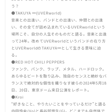
う？
●TAKUYA ∞(UVERworld)
音楽との出逢い、バンドとの出逢い、仲間との出逢
い、その全てが詰め込まれているUVERworldという
場所こそ、自分の人生そのものだと語る。音楽と出逢
って24年。改めてUVERworldというバンドの在り方
とUVERworldのTAKUYA∞として生きる意味に迫
る。
●RED HOT CHILI PEPPERS
ファンク、パンク、ラップ、メタル、ハードロック。
あらゆるビートを取り込み、独自のセンスと絶妙なバ
ランスで絶対的な個性を織りなす彼らの2024年5月18
日、20日、東京ドーム来日公演をレポート。
●Kroi
“好きなこと、やりたいことをやっているだけ”と語る
内田怜央(Vo)と長谷部悠生(G)。どこまでも自然体で