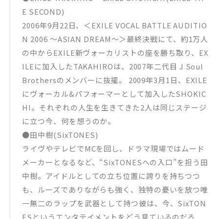
E SECOND)
2006年9月22日、＜EXILE VOCAL BATTLE AUDITIO
N 2006 ～ASIAN DREAM～＞最終決戦にて、約1万人
の中からEXILE新ヴォーカリストの座を勝ち取り、EX
ILEに加入したTAKAHIROは、2007年二代目 J Soul
Brothersのメンバーに抜擢。 2009年3月1日、EXILE
にヴォーカル&パフォーマーとして加入したSHOKIC
HI。それぞれの人生を生きてきた2人は同じステージ
に立つ今、何を想うのか。
●田中樹(SixTONES)
ライヴやテレビでMCを回し、ドラマ現場ではムード
メーカーとなるなど、“SixTONESへの入口”を担う田
中樹。アイドルとしての立ち位置に誇りを持ちつつ
も、ルーズでありながらも強く、独特の憂いを放つ唯
一無二のラップを武器として持つ彼は、今、SixTON
ESというエンタテイメントをどう見ているのだろ