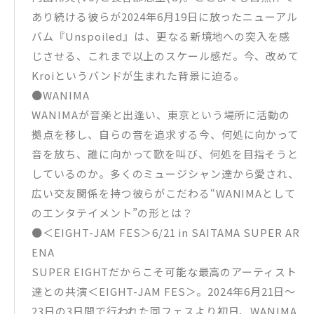
あり続ける彼らが2024年6月19日に放ったニューアル
バム『Unspoiled』は、更なる新境地への突入を感
じさせる、これまで以上のスケール感だ。今、改めて
Kroiというバンドが生まれた背景に迫る。
●WANIMA
WANIMAが音楽と出逢い、東京という場所に活動の
拠点を移し、自らの音を追求する今、何処に向かって
音を放ち、誰に向かって歌を叫び、何処を目指そうと
しているのか。多くのミュージシャン達から愛され、
広い交友関係を持つ彼らがこだわる“WANIMAとして
のエンタテイメント”の形とは？
●＜EIGHT-JAM FES＞6/21 in SAITAMA SUPER AR
ENA
SUPER EIGHTだからこそ可能な最高のアーティスト
達との共演＜EIGHT-JAM FES＞。2024年6月21日〜
23日の3日間で行われた同フェスより初日、WANIMA