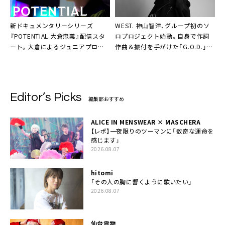
新ドキュメンタリーシリーズ
WEST. 神山智洋、グループ初のソ
『POTENTIAL 大倉忠義』配信スタ
ロプロジェクト始動。自身で作詞
ート。大倉によるジュニアプロデ
作曲＆振付を手がけた「G.O.D.」配
ュースの裏側に独占密着
信リリースも
Editor’s Picks
編集部おすすめ
ALICE IN MENSWEAR × MASCHERA
【レポ】一夜限りのツーマンに「数奇な運命を
感じます」
2026.08.07
hitomi
「その人の胸に響くように歌いたい」
2026.08.07
仙台貨物