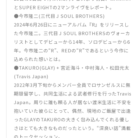
とSUPER EIGHTの2マンライヴをレポート。
●今市隆二(三代目 J SOUL BROTHERS)
2024年6月26日にニューアルバム『R』をリリースし
た今市隆二。三代目 J SOUL BROTHERSのヴォーカ
リストとしてデビューから14年、ソロデビューから6
年。今市隆二の“R”、REDの“R”であるという今作に
込められた想いとは。
●TAKURO(GLAY) + 宮近海斗・中村海人・松田元太
(Travis Japan)
2022年3月下旬からメンバー全員でロサンゼルスに無
期限留学し、共同生活による武者修行を行ったTravis
Japan。周りに誰も頼る人が居ない渡米生活に不安を
抱いていた彼らにとって、偶然、現地のご飯屋で出逢
ったGLAYのTAKUROの大きく包み込んでくれる優し
さはとても大きなものだったという。“深良い話”満載
のトークセッション。