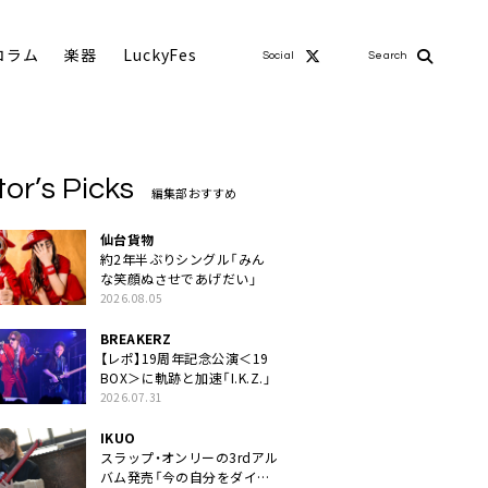
コラム
楽器
LuckyFes
Social
Search
tor’s Picks
編集部おすすめ
仙台貨物
約2年半ぶりシングル「みん
な笑顔ぬさせであげだい」
2026.08.05
BREAKERZ
【レポ】19周年記念公演＜19
BOX＞に軌跡と加速「I.K.Z.」
2026.07.31
IKUO
スラップ・オンリーの3rdアル
バム発売「今の自分をダイレ