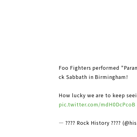
Foo Fighters performed "Parano
ck Sabbath in Birmingham!
How lucky we are to keep seei
pic.twitter.com/mdH0DcPcoB
— ???? Rock History ???? (@hi