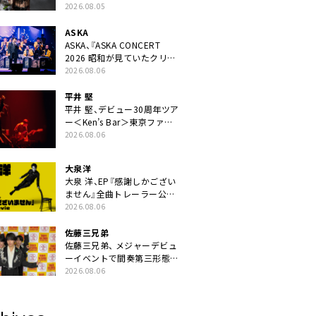
ニット・TAKARAがデビュー
2026.08.05
ASKA
ASKA、『ASKA CONCERT
2026 昭和が見ていたクリス
マス!? 』発売＆上映決定
2026.08.06
平井 堅
平井 堅、デビュー30周年ツア
ー＜Ken’s Bar＞東京ファイ
ナル公演の映像商品化決定。
2026.08.06
ブックレットには平井堅のメ
ッセージ掲載も
大泉洋
大泉 洋、EP『感謝しかござい
ません』全曲トレーラー公
開。幾田りら書き下ろし曲や
2026.08.06
ジャズピアニスト・小曽根真
による提供曲のレコーディン
佐藤三兄弟
グ映像の一部解禁も
佐藤三兄弟、 メジャーデビュ
ーイベントで間奏第三形態ダ
ンスを披露
2026.08.06