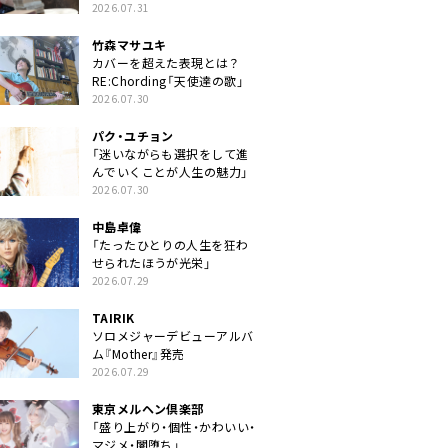
クトに」
2026.07.31
竹森マサユキ
カバーを超えた表現とは？
RE:Chording「天使達の歌」
2026.07.30
パク・ユチョン
「迷いながらも選択をして進
んでいくことが人生の魅力」
2026.07.30
中島卓偉
「たったひとりの人生を狂わ
せられたほうが光栄」
2026.07.29
TAIRIK
ソロメジャーデビューアルバ
ム『Mother』発売
2026.07.29
東京メルヘン倶楽部
「盛り上がり・個性・かわいい・
マジメ・闇堕ち」