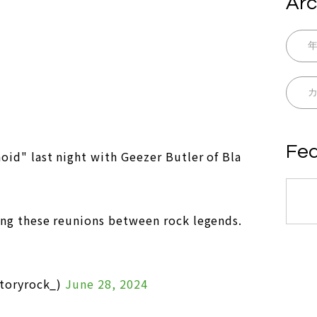
Arc
Fea
id" last night with Geezer Butler of Bla
ng these reunions between rock legends.
storyrock_)
June 28, 2024