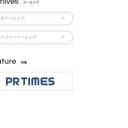
hives
アーカイブ
ture
特集