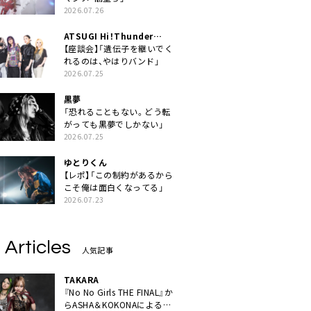
2026.07.26
ATSUGI Hi！Thunder
Rock Festival
【座談会】「遺伝子を継いでく
れるのは、やはりバンド」
2026.07.25
黒夢
「恐れることもない。どう転
がっても黒夢でしかない」
2026.07.25
ゆとりくん
【レポ】「この制約があるから
こそ俺は面白くなってる」
2026.07.23
 Articles
人気記事
TAKARA
『No No Girls THE FINAL』か
らASHA＆KOKONAによるユ