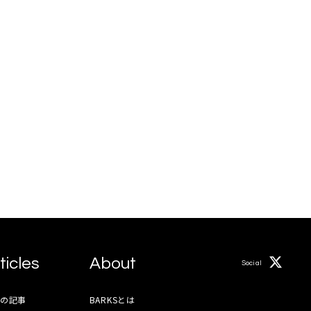
ticles
About
Social
月の記事
BARKSとは