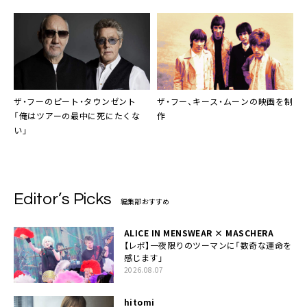
ザ・フー
の
ピート・タウンゼント
ザ・フー
、
キース・ムーン
の映画を制
「俺はツアーの最中に死にたくな
作
い」
Editor’s Picks
編集部おすすめ
ALICE IN MENSWEAR × MASCHERA
【レポ】一夜限りのツーマンに「数奇な運命を
感じます」
2026.08.07
hitomi