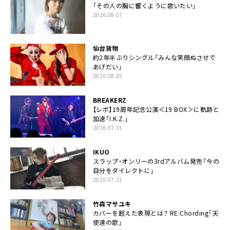
「その人の胸に響くように歌いたい」
2026.08.07
仙台貨物
約2年半ぶりシングル「みんな笑顔ぬさせで
あげだい」
2026.08.05
BREAKERZ
【レポ】19周年記念公演＜19 BOX＞に軌跡と
加速「I.K.Z.」
2026.07.31
IKUO
スラップ・オンリーの3rdアルバム発売「今の
自分をダイレクトに」
2026.07.31
竹森マサユキ
カバーを超えた表現とは？ RE:Chording「天
使達の歌」