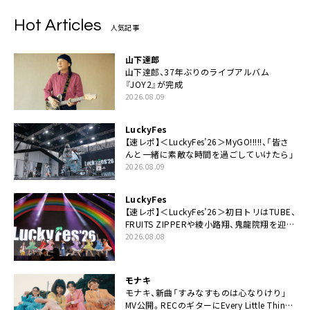
Hot Articles
人気記事
山下達郎
山下達郎、37年ぶりのライブアルバム
『JOY2』が完成
2026.08.09
LuckyFes
【速レポ】＜LuckyFes’26＞MyGO!!!!!、「皆さ
んと一緒に素敵な時間を過ごしていけたら」
2026.08.09
LuckyFes
【速レポ】＜LuckyFes’26＞初日トリはTUBE、
FRUITS ZIPPERや綾小路翔、鬼龍院翔を迎え
た豪華コラボも「知ってたらぜひ一緒に歌っ
2026.08.08
てちょうだい」
モナキ
モナキ、新曲「すみなすものは心なりけり」
MV公開。RECのギターにEvery Little Thing・