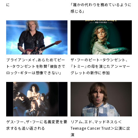
に
「誰かの代わりを務めているように
感じる」
ブライアン・メイ、あらためてピー
ザ・フーのピート・タウンゼント、
ト・タウンゼントを称賛「彼抜きで
『トミー』の母を演じたアン＝マー
ロック・ギターは想像できない」
グレットの新作に参加
ゲス・フー
、
ザ・フー
に名義変更を要
リアム、エド、マッドネスら＜
求するも追い返される
Teenage Cancer Trust
＞公演に出
演