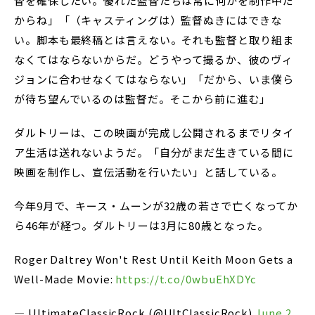
督を確保したい。優れた監督たちは常に何かを制作中だ
からね」「（キャスティングは）監督ぬきにはできな
い。脚本も最終稿とは言えない。それも監督と取り組ま
なくてはならないからだ。どうやって撮るか、彼のヴィ
ジョンに合わせなくてはならない」「だから、いま僕ら
が待ち望んでいるのは監督だ。そこから前に進む」
ダルトリーは、この映画が完成し公開されるまでリタイ
ア生活は送れないようだ。「自分がまだ生きている間に
映画を制作し、宣伝活動を行いたい」と話している。
今年9月で、キース・ムーンが32歳の若さで亡くなってか
ら46年が経つ。ダルトリーは3月に80歳となった。
Roger Daltrey Won't Rest Until Keith Moon Gets a
Well-Made Movie:
https://t.co/0wbuEhXDYc
— UltimateClassicRock (@UltClassicRock)
June 2