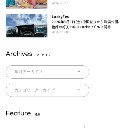
伊藤一朗参加も
2026.08.07
LuckyFes
2026年8月8日（土）＠国営ひたち海浜公園、
絶好の好天の中＜LuckyFes’26＞開幕
2026.08.08
Archives
アーカイブ
Feature
特集