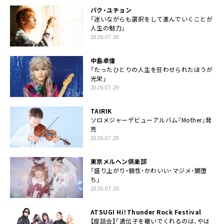
パク・ユチョン
「迷いながらも選択をして進んでいくことが
人生の魅力」
2026.07.30
中島卓偉
「たったひとりの人生を狂わせられたほうが
光栄」
2026.07.29
TAIRIK
ソロメジャーデビューアルバム『Mother』発
売
2026.07.29
東京メルヘン倶楽部
「盛り上がり・個性・かわいい・マジメ・闇堕
ち」
2026.07.26
ATSUGI Hi！Thunder Rock Festival
【座談会】「遺伝子を継いでくれるのは、やは