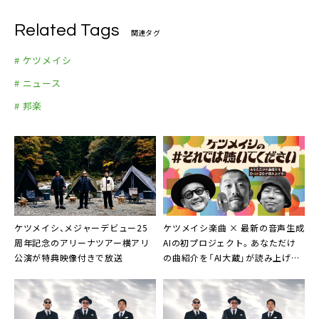
Related Tags
関連タグ
# ケツメイシ
# ニュース
# 邦楽
ケツメイシ、メジャーデビュー25
ケツメイシ楽曲 × 最新の音声生成
周年記念のアリーナツアー横アリ
AIの初プロジェクト。あなただけ
公演が特典映像付きで放送
の曲紹介を「AI大蔵」が読み上げる
「ケツメイシの #それでは聴いてく
ださい」公開