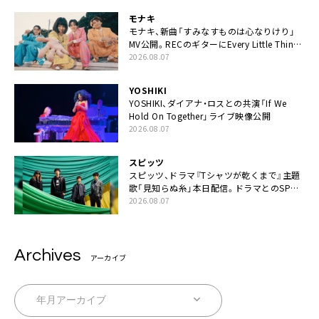
モナキ
モナキ、新曲「すみなすものは心なりけり」
MV公開。RECのギターにEvery Little Thing・
伊藤一朗参加も
2026.08.07
YOSHIKI
YOSHIKI、ダイアナ・ロスとの共演「If We
Hold On Together」ライブ映像公開
2026.08.07
スピッツ
スピッツ、ドラマ『Tシャツが乾くまで』主題
歌「見知らぬ糸」本日配信。ドラマとのSPコ
ラボムービー公開も
2026.08.07
Archives
アーカイブ