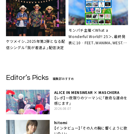
モンパチ主催＜What a
Wonderful World!! 25＞、最終発
ケツメイシ、2025年第2弾となる配
表に10‐FEET、WANIMA、WEST.、
信シングル「我が者達よ」配信決定
オーラル、ケツメイシ
Editor’s Picks
編集部おすすめ
ALICE IN MENSWEAR × MASCHERA
【レポ】一夜限りのツーマンに「数奇な運命を
感じます」
2026.08.07
hitomi
【インタビュー】「その人の胸に響くように歌
いたい」