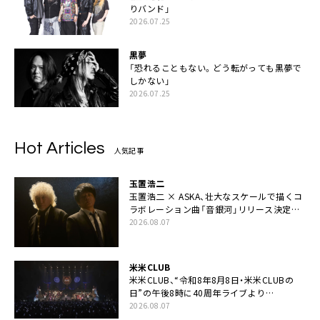
りバンド」
2026.07.25
黒夢
「恐れることもない。どう転がっても黒夢で
しかない」
2026.07.25
Hot Articles
人気記事
玉置浩二
玉置浩二 × ASKA、壮大なスケールで描くコ
ラボレーション曲「音銀河」リリース決定。
カップリングには新曲「命の宿り」収録も
2026.08.07
米米CLUB
米米CLUB、“令和8年8月8日・米米CLUBの
日”の午後8時に40周年ライブより
「FANtachy medley」を88年限定公開
2026.08.07