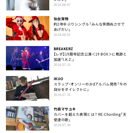
2026.08.07
仙台貨物
約2年半ぶりシングル「みんな笑顔ぬさせで
あげだい」
2026.08.05
BREAKERZ
【レポ】19周年記念公演＜19 BOX＞に軌跡と
加速「I.K.Z.」
2026.07.31
IKUO
スラップ・オンリーの3rdアルバム発売「今の
自分をダイレクトに」
2026.07.31
竹森マサユキ
カバーを超えた表現とは？ RE:Chording「天
使達の歌」
2026.07.30