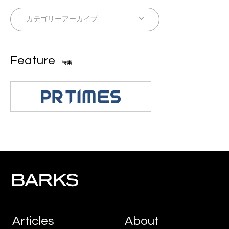
Feature
特集
Articles
About