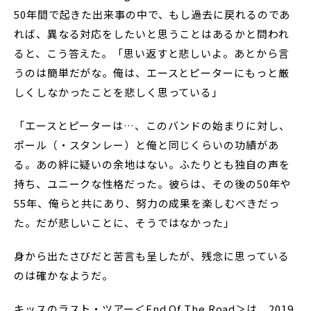
50年間で起きた出来事の中で、もし過去に戻れるのであ
れば、異なる対応をしたいと思うことはあるかと問われ
ると、こう答えた。「思い返すと悲しいよ。あとから言
うのは簡単だがな。俺は、エースとピーターにもっと厳
しくしなかったことを悲しく思っている」
「エースとピーターは…、このバンドの始まりに対し、
ポール（・スタンレー）と俺と同じくらいの功績があ
る。あの絆に疑いの余地はない。ふたりとも独自の声を
持ち、ユニークな性格だった。彼らは、その後の50年や
55年、俺らと共にあり、努力の成果を楽しむべきだっ
た。だが悲しいことに、そうではなかった」
身から出たさびだと苦言も呈したが、残念に思っている
のは確かなようだ。
キッスのラスト・ツアー＜End Of The Road＞は、2019