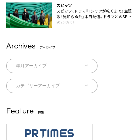
スピッツ
スピッツ、ドラマ『Tシャツが乾くまで』主題
歌「見知らぬ糸」本日配信。ドラマとのSPコ
ラボムービー公開も
2026.08.07
Archives
アーカイブ
Feature
特集