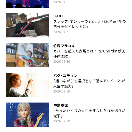
2026.07.31
IKUO
スラップ・オンリーの3rdアルバム発売「今の
自分をダイレクトに」
2026.07.31
竹森マサユキ
カバーを超えた表現とは？ RE:Chording「天
使達の歌」
2026.07.30
パク・ユチョン
「迷いながらも選択をして進んでいくことが
人生の魅力」
2026.07.30
中島卓偉
「たったひとりの人生を狂わせられたほうが
光栄」
2026.07.29