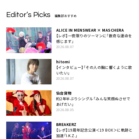
Editor’s Picks
編集部おすすめ
ALICE IN MENSWEAR × MASCHERA
【レポ】一夜限りのツーマンに「数奇な運命を
感じます」
2026.08.07
hitomi
【インタビュー】「その人の胸に響くように歌
いたい」
2026.08.07
仙台貨物
約2年半ぶりシングル「みんな笑顔ぬさせで
あげだい」
2026.08.05
BREAKERZ
【レポ】19周年記念公演＜19 BOX＞に軌跡と
加速「I.K.Z.」