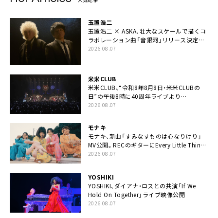
玉置浩二
玉置浩二 × ASKA、壮大なスケールで描くコ
ラボレーション曲「音銀河」リリース決定。
カップリングには新曲「命の宿り」収録も
2026.08.07
米米CLUB
米米CLUB、“令和8年8月8日・米米CLUBの
日”の午後8時に40周年ライブより
「FANtachy medley」を88年限定公開
2026.08.07
モナキ
モナキ、新曲「すみなすものは心なりけり」
MV公開。RECのギターにEvery Little Thing・
伊藤一朗参加も
2026.08.07
YOSHIKI
YOSHIKI、ダイアナ・ロスとの共演「If We
Hold On Together」ライブ映像公開
2026.08.07