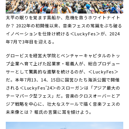
太平の眠りを覚ます黒船か、危機を救うホワイトナイト
か？ 2022年の初開催以来、音楽フェスの常識をぶち破る
イノベーションを仕掛け続ける＜LuckyFes＞が、2024
年7月で3年目を迎える。
グロービスを経営大学院とベンチャーキャピタルのトッ
プ企業へ育て上げた起業家・堀義人が、総合プロデュー
サーとして驚異的な進撃を続けるのが、＜LuckyFes＞
だ。本年7月13、14、15日に国営ひたち海浜公園で開催
される＜LuckyFes’24＞のスローガンは「アジア最大の
テーマパーク型フェス」だ。音楽のクロスオーバーとア
ジア戦略を中心に、壮大なスケールで描く音楽フェスの
未来像とは？ 堀氏の言葉に耳を傾けよう。