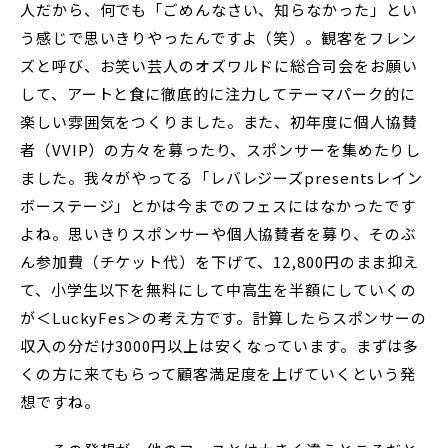
人だから、何でも「ごめんなさい、知らなかった」とい
う感じで思いきりやったんですよ（笑）。観客をフレン
ズと呼び、お笑い芸人のオズワルドに総合司会をお願い
して、アートと食に徹底的に注力してテーマパーク的に
楽しい雰囲気をつくりました。また、初年度に個人協賛
者（VVIP）の方々を募ったり、スポンサーを集めたりし
ました。我々がやってる「レバレジーズpresentsレイン
ボーステージ」とかは今までのフェスにはなかったです
よね。思いきりスポンサーや個人協賛者を募り、そのぶ
ん参加費（チケット代）を下げて、12,800円のまま抑え
て、小学生以下を無料にして中高生を半額にしていくの
が＜LuckyFes＞の考え方です。計算したらスポンサーの
収入の分だけ3000円以上は安くなっています。まずは多
くの方に来てもらって顧客満足度を上げていくという発
想ですね。