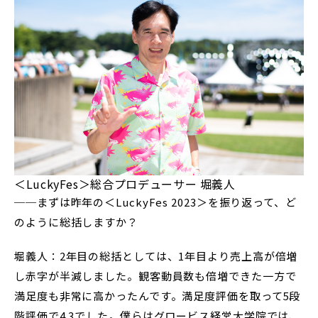
＜LuckyFes＞総合プロデューサー 堀義人
──まずは昨年の＜LuckyFes 2023＞を振り返って、ど
のように総括しますか？
堀義人：2年目の総括としては、1年目より売上高が倍増
し赤字が半減しました。観客動員数も倍増できた一方で
満足度も非常に高かったんです。満足度評価を取って5段
階評価で4.3でした。僕らはグロービス経営大学院では、