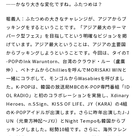
──かなり大きな変化ですね。ふたつめは？
堀義人：ふたつめの大きなチャレンジが、アジアからブ
ッキングをするということです。「アジア最大のテーマ
パーク型フェス」を目指してという明確なビジョンを掲
げています。アジア最大ということは、アジアの主要国
からブッキングしようということです。今回は、タイのT
-POPのInk Waruntorn、台湾のクラウド・ルー（盧廣
仲）、ベトナムからChilliesを呼んでMORISAKI WINと
一緒にコラボして、モンゴルからWasabiesを呼びまし
た。K-POPは、韓国の放送局MBCのK-POP専門番組「ID
OL RADIO」と初のコラボレーションを実施し、Xdinary
Heroes、n.SSign、KISS OF LIFE、JY（KARA）の4組
のK-POPアイドルが出演します。さらに昨年出演したJ-J
UN（元東方神起～JYJ）とNight Tempoも韓国からブ
ッキングしました。総勢10組です。さらに、海外フレン