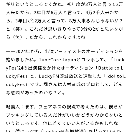
ギリというところですかね。初年度が3万人と言って2万
人来たから、2年目が6万人と言って、4万2千人来たか
ら、3年目が12万人と言って、8万人来るんじゃないか？
と（笑）。これだけ思いきりやって3分の2かと思いなが
ら（笑）。だから、これからですよね。
──2024年から、出演アーティストのオーディションを
始めましたね。TuneCore Japanとコラボして、「Luck
yFes’24の出演権をかけたオーディション「Battle to L
uckyFes」と、LuckyFM茨城放送と連動した「Idol to L
uckyFes」です。堀さんは人材育成のプロとして、どん
な意図があったのかな？と。
堀義人：まず、フェアネスの観点で考えたのは、僕らが
ブッキングしている人だけがいいかどうかわからないと
いうところです。他に若くていい人がいるかもしれな
い。僕はラジオ（Lucky FM茨城放送）を持っているか