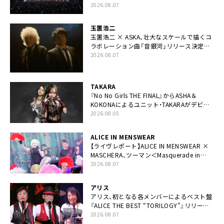
「FANtachy medley」を88年限定公開
2026.08.07
玉置浩二
玉置浩二 × ASKA、壮大なスケールで描くコ
ラボレーション曲「音銀河」リリース決定。
カップリングには新曲「命の宿り」収録も
2026.08.07
TAKARA
『No No Girls THE FINAL』からASHA＆
KOKONAによるユニット・TAKARAがデビュ
ー
2026.08.05
ALICE IN MENSWEAR
【ライヴレポート】ALICE IN MENSWEAR ×
MASCHERA、ツーマン＜Masquerade in
Wonderland＞に一夜限り豪華共演と14年
2026.08.07
ぶり帰還「数奇な運命を感じます」
アリス
アリス、初となる各メンバーによるベスト盤
『ALICE THE BEST “TORILOGY”』リリース
決定
2026.08.07