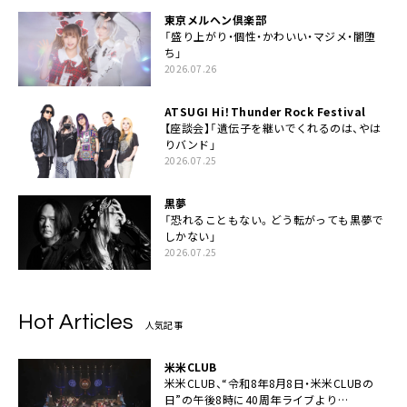
東京メルヘン倶楽部
「盛り上がり・個性・かわいい・マジメ・闇堕
ち」
2026.07.26
ATSUGI Hi！Thunder Rock Festival
【座談会】「遺伝子を継いでくれるのは、やは
りバンド」
2026.07.25
黒夢
「恐れることもない。どう転がっても黒夢で
しかない」
2026.07.25
Hot Articles
人気記事
米米CLUB
米米CLUB、“令和8年8月8日・米米CLUBの
日”の午後8時に40周年ライブより