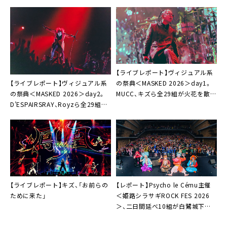
【ライブレポート】ヴィジュアル系
【ライブレポート】ヴィジュアル系
の祭典＜MASKED 2026＞day1。
の祭典＜MASKED 2026＞day2。
MUCC、キズら全29組が火花を散ら
D’ESPAIRSRAY、Royzら全29組が
す「これが今を生きるヴィジュアル
時代を超えた奇跡の競演「トドメを
ロックだ！」
刺そうぜ、MASKED！」
【ライブレポート】キズ、「お前らの
【レポート】Psycho le Cému主催
ために来た」
＜姫路シラサギROCK FES 2026
＞、二日間延べ10組が白鷺城下で
夢の競演