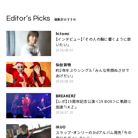
Editor’s Picks
編集部おすすめ
hitomi
【インタビュー】「その人の胸に響くように歌
いたい」
2026.08.07
仙台貨物
約2年半ぶりシングル「みんな笑顔ぬさせで
あげだい」
2026.08.05
BREAKERZ
【レポ】19周年記念公演＜19 BOX＞に軌跡と
加速「I.K.Z.」
2026.07.31
IKUO
スラップ・オンリーの3rdアルバム発売「今の
自分をダイレクトに」