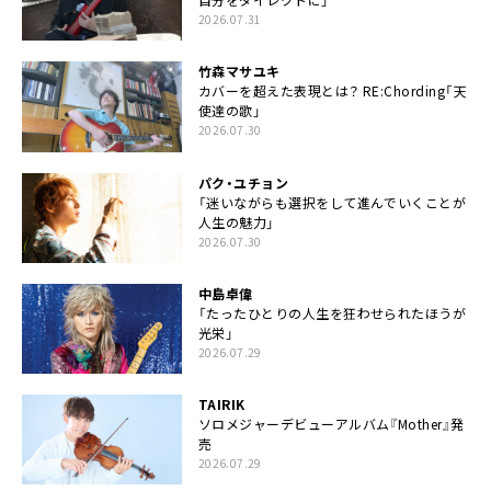
2026.07.31
竹森マサユキ
カバーを超えた表現とは？ RE:Chording「天
使達の歌」
2026.07.30
パク・ユチョン
「迷いながらも選択をして進んでいくことが
人生の魅力」
2026.07.30
中島卓偉
「たったひとりの人生を狂わせられたほうが
光栄」
2026.07.29
TAIRIK
ソロメジャーデビューアルバム『Mother』発
売
2026.07.29