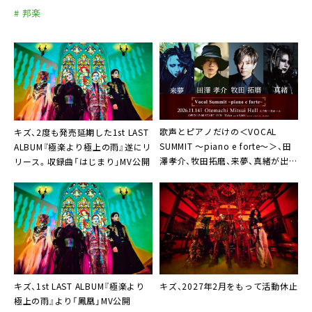
# 邦楽
歌声とピアノだけの＜VOCAL
キズ、2度も発売延期した1st LAST
SUMMIT ～piano e forte～＞、田
ALBUM『極楽より極上の雨』遂にリ
澤孝介、牧田拓磨、来夢、真緒が出演
リース。収録曲「はじまり」MV公開
決定
キズ、1st LAST ALBUM『極楽より
キズ、2027年2月をもって活動休止
極上の雨』より「鳳凰」MV公開