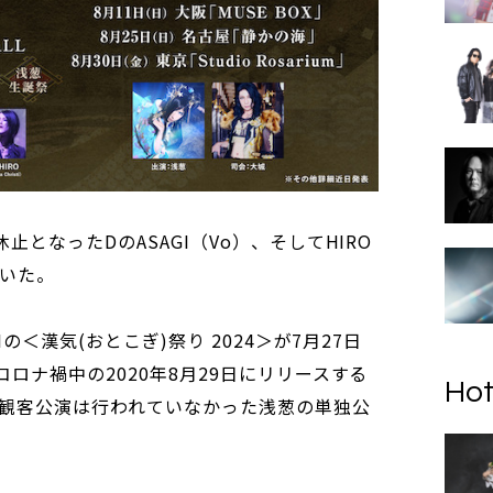
止となったDのASAGI（Vo）、そしてHIRO
届いた。
Iの＜漢気(おとこぎ)祭り 2024＞が7月27日
コロナ禍中の2020年8月29日にリリースする
Hot
観客公演は行われていなかった浅葱の単独公