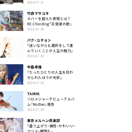
クトに」
2026.07.31
竹森マサユキ
カバーを超えた表現とは？
RE:Chording「天使達の歌」
2026.07.30
パク・ユチョン
「迷いながらも選択をして進
んでいくことが人生の魅力」
2026.07.30
中島卓偉
「たったひとりの人生を狂わ
せられたほうが光栄」
2026.07.29
TAIRIK
ソロメジャーデビューアルバ
ム『Mother』発売
2026.07.29
東京メルヘン倶楽部
「盛り上がり・個性・かわいい・
マジメ・闇堕ち」