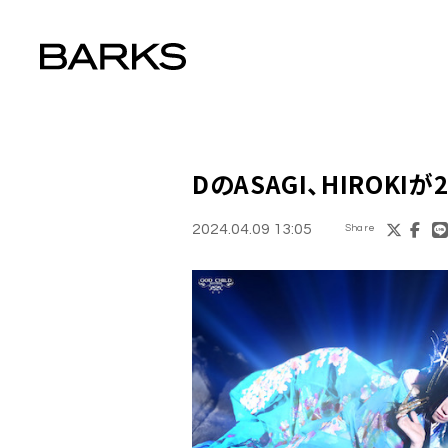
DのASAGI、HIROK
2024.04.09 13:05
Share