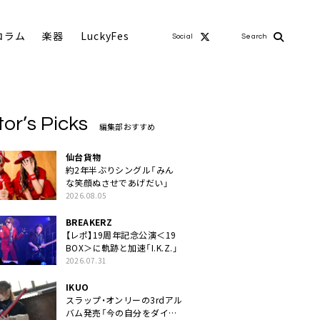
コラム
楽器
LuckyFes
Social
Search
tor’s Picks
編集部おすすめ
仙台貨物
約2年半ぶりシングル「みん
な笑顔ぬさせであげだい」
2026.08.05
BREAKERZ
【レポ】19周年記念公演＜19
BOX＞に軌跡と加速「I.K.Z.」
2026.07.31
IKUO
スラップ・オンリーの3rdアル
バム発売「今の自分をダイレ