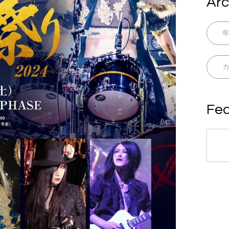
Arc
Fea