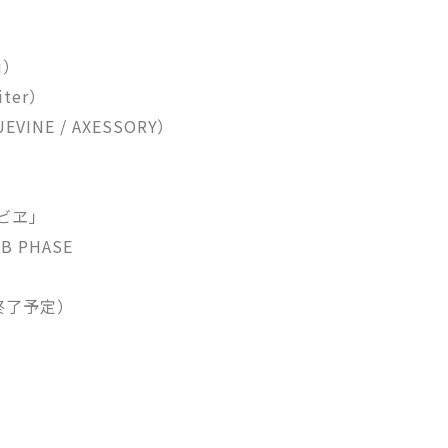
ti）
piter）
UEVINE / AXESSORY）
マビヱ」
 PHASE
0終了予定）