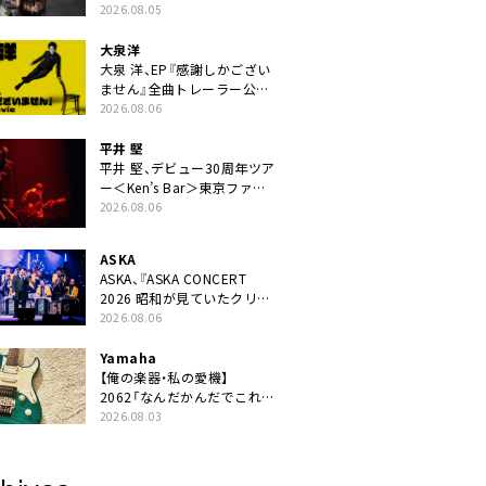
ニット・TAKARAがデビュー
2026.08.05
大泉洋
大泉 洋、EP『感謝しかござい
ません』全曲トレーラー公
開。幾田りら書き下ろし曲や
2026.08.06
ジャズピアニスト・小曽根真
による提供曲のレコーディン
平井 堅
グ映像の一部解禁も
平井 堅、デビュー30周年ツア
ー＜Ken’s Bar＞東京ファイ
ナル公演の映像商品化決定。
2026.08.06
ブックレットには平井堅のメ
ッセージ掲載も
ASKA
ASKA、『ASKA CONCERT
2026 昭和が見ていたクリス
マス!? 』発売＆上映決定
2026.08.06
Yamaha
【俺の楽器・私の愛機】
2062「なんだかんだでこれが
1番」
2026.08.03