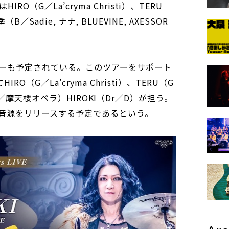
（G／La’cryma Christi）、TERU
亜季（B／Sadie, ナナ, BLUEVINE, AXESSOR
ーも予定されている。このツアーをサポート
（G／La’cryma Christi）、TERU（G
、燿（B／摩天楼オペラ）HIROKI（Dr／D）が担う。
音源をリリースする予定であるという。