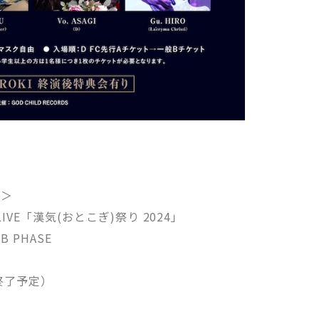
e＞
Y LIVE「漢気(おとこぎ)祭り 2024」
 PHASE
0終了予定）