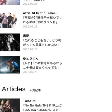
2026.07.26
ATSUGI Hi！Thunder
Rock Festival
【座談会】「遺伝子を継いでく
れるのは、やはりバンド」
2026.07.25
黒夢
「恐れることもない。どう転
がっても黒夢でしかない」
2026.07.25
ゆとりくん
【レポ】「この制約があるから
こそ俺は面白くなってる」
2026.07.23
 Articles
人気記事
TAKARA
『No No Girls THE FINAL』か
らASHA＆KOKONAによるユ