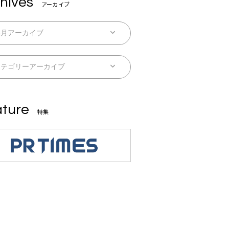
hives
アーカイブ
ture
特集