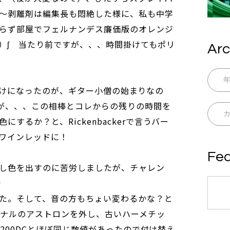
～剥離剤は編集長も悶絶した様に、私も中学
らず部屋でフェルナンデス廉価版のオレンジ
◟）ʃ 当たり前ですが、、、時間掛けてもポリ
Arc
rに釘付けになったのが、ギター小僧の始まりなの
すが、、、この相棒とコレからの残りの時間を
するか？と、Rickenbackerで言うバー
ワインレッドに！
Fea
し色を出すのに苦労しましたが、チャレン
で
た。そして、音の方もちょい変わるかな？と
ジナルのアストロンを外し、古いハーメチッ
F 200DCとほぼ同じ数値があったので付け替え