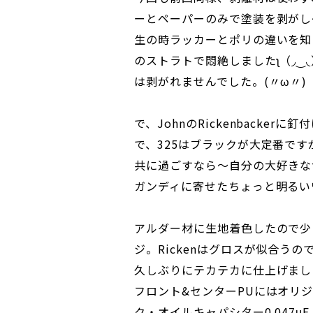
ーとペーパーのみで塗装を剥がし
生の時ラッカーとポリの違いを知
のストラトで悶絶しましたʅ（◞‿
は剥がれませんでした。(〃ω〃)
で、JohnのRickenbacke
で、325はブラックが大定番で
共に過ごすなら～自分の大好きな色に
ガンディに寄せたちょっと明るい
アルダー材に生地着色したので少
ジ。Rickenはグロスが似合うの
久しぶりにテカテカに仕上げまし
フロント&センターPUにはオリ
ク・オイルキャパシター0.047μ