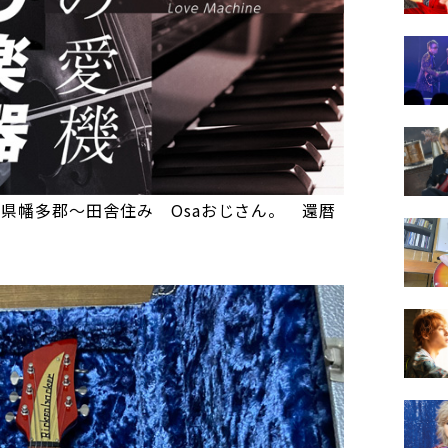
】（高知県幡多郡～田舎住み Osaおじさん。 還暦