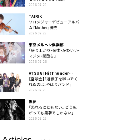
2026.07.29
TAIRIK
ソロメジャーデビューアルバ
ム『Mother』発売
2026.07.29
東京メルヘン倶楽部
「盛り上がり・個性・かわいい・
マジメ・闇堕ち」
2026.07.26
ATSUGI Hi！Thunder
Rock Festival
【座談会】「遺伝子を継いでく
れるのは、やはりバンド」
2026.07.25
黒夢
「恐れることもない。どう転
がっても黒夢でしかない」
2026.07.25
 Articles