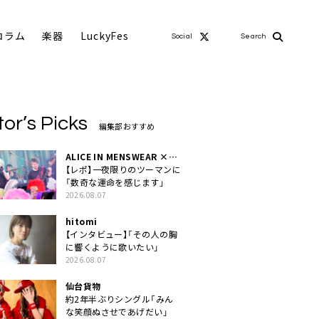
コラム
楽器
LuckyFes
Social
Search
tor’s Picks
編集部おすすめ
ALICE IN MENSWEAR ×
MASCHERA
【レポ】一夜限りのツーマンに
「数奇な運命を感じます」
2026.08.07
hitomi
【インタビュー】「その人の胸
に響くように歌いたい」
2026.08.07
仙台貨物
約2年半ぶりシングル「みん
な笑顔ぬさせであげだい」