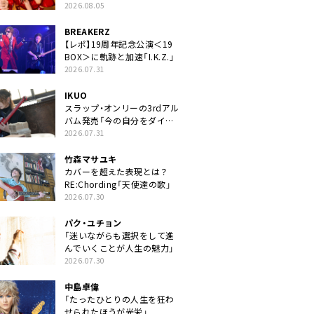
2026.08.05
BREAKERZ
【レポ】19周年記念公演＜19
BOX＞に軌跡と加速「I.K.Z.」
2026.07.31
IKUO
スラップ・オンリーの3rdアル
バム発売「今の自分をダイレ
クトに」
2026.07.31
竹森マサユキ
カバーを超えた表現とは？
RE:Chording「天使達の歌」
2026.07.30
パク・ユチョン
「迷いながらも選択をして進
んでいくことが人生の魅力」
2026.07.30
中島卓偉
「たったひとりの人生を狂わ
せられたほうが光栄」