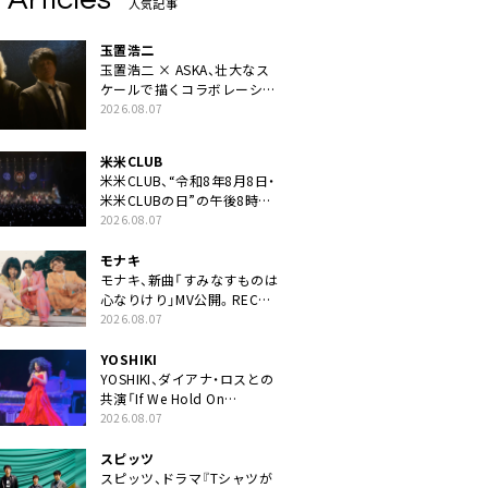
人気記事
玉置浩二
玉置浩二 × ASKA、壮大なス
ケールで描くコラボレーショ
ン曲「音銀河」リリース決定。
2026.08.07
カップリングには新曲「命の
宿り」収録も
米米CLUB
米米CLUB、“令和8年8月8日・
米米CLUBの日”の午後8時に
40周年ライブより「FANtachy
2026.08.07
medley」を88年限定公開
モナキ
モナキ、新曲「すみなすものは
心なりけり」MV公開。RECの
ギターにEvery Little Thing・
2026.08.07
伊藤一朗参加も
YOSHIKI
YOSHIKI、ダイアナ・ロスとの
共演「If We Hold On
Together」ライブ映像公開
2026.08.07
スピッツ
スピッツ、ドラマ『Tシャツが