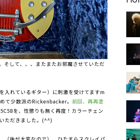
。そして、、、またまたお邪魔させていただ
を入れているギター）に刺激を受けてますm
て少数派のRickenbacker。
前回、再再塗
25C58を、性懲りも無く再度！カラーチェン
ただきました。(^^)
、（後が大変なので）、ひたすらスクレイパ