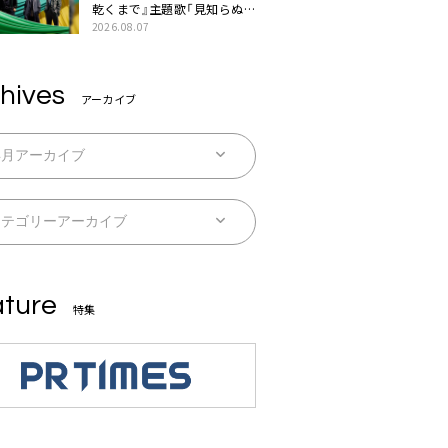
乾くまで』主題歌「見知らぬ
糸」本日配信。ドラマとのSP
2026.08.07
コラボムービー公開も
hives
アーカイブ
ture
特集