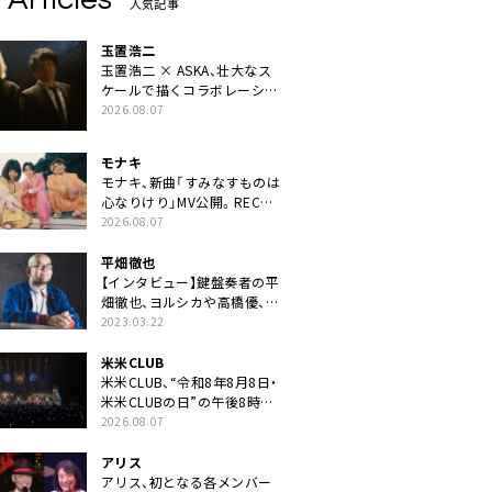
人気記事
玉置浩二
玉置浩二 × ASKA、壮大なス
ケールで描くコラボレーショ
ン曲「音銀河」リリース決定。
2026.08.07
カップリングには新曲「命の
宿り」収録も
モナキ
モナキ、新曲「すみなすものは
心なりけり」MV公開。RECの
ギターにEvery Little Thing・
2026.08.07
伊藤一朗参加も
平畑徹也
【インタビュー】鍵盤奏者の平
畑徹也、ヨルシカや高橋優、キ
タニタツヤなど9名のゲスト
2023.03.22
を迎えた初アルバムに音楽人
生の総括「自分自身を再確認
米米CLUB
できた」
米米CLUB、“令和8年8月8日・
米米CLUBの日”の午後8時に
40周年ライブより「FANtachy
2026.08.07
medley」を88年限定公開
アリス
アリス、初となる各メンバー