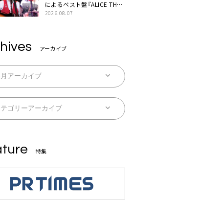
によるベスト盤『ALICE THE
BEST “TORILOGY”』リリー
2026.08.07
ス決定
hives
アーカイブ
ture
特集