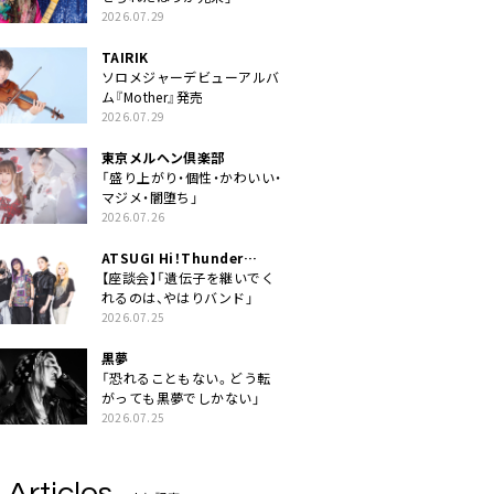
2026.07.29
TAIRIK
ソロメジャーデビューアルバ
ム『Mother』発売
2026.07.29
東京メルヘン倶楽部
「盛り上がり・個性・かわいい・
マジメ・闇堕ち」
2026.07.26
ATSUGI Hi！Thunder
Rock Festival
【座談会】「遺伝子を継いでく
れるのは、やはりバンド」
2026.07.25
黒夢
「恐れることもない。どう転
がっても黒夢でしかない」
2026.07.25
 Articles