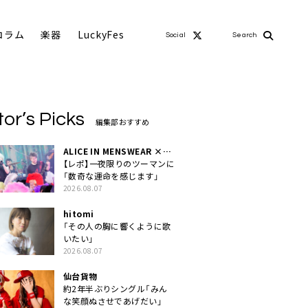
コラム
楽器
LuckyFes
Social
Search
tor’s Picks
編集部おすすめ
ALICE IN MENSWEAR ×
MASCHERA
【レポ】一夜限りのツーマンに
「数奇な運命を感じます」
2026.08.07
hitomi
「その人の胸に響くように歌
いたい」
2026.08.07
仙台貨物
約2年半ぶりシングル「みん
な笑顔ぬさせであげだい」