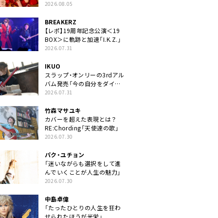
2026.08.05
BREAKERZ
【レポ】19周年記念公演＜19
BOX＞に軌跡と加速「I.K.Z.」
2026.07.31
IKUO
スラップ・オンリーの3rdアル
バム発売「今の自分をダイレ
クトに」
2026.07.31
竹森マサユキ
カバーを超えた表現とは？
RE:Chording「天使達の歌」
2026.07.30
パク・ユチョン
「迷いながらも選択をして進
んでいくことが人生の魅力」
2026.07.30
中島卓偉
「たったひとりの人生を狂わ
せられたほうが光栄」