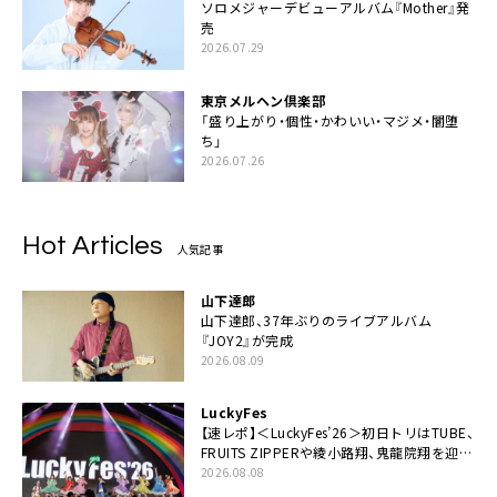
ソロメジャーデビューアルバム『Mother』発
売
2026.07.29
東京メルヘン倶楽部
「盛り上がり・個性・かわいい・マジメ・闇堕
ち」
2026.07.26
Hot Articles
人気記事
山下達郎
山下達郎、37年ぶりのライブアルバム
『JOY2』が完成
2026.08.09
LuckyFes
【速レポ】＜LuckyFes’26＞初日トリはTUBE、
FRUITS ZIPPERや綾小路翔、鬼龍院翔を迎え
た豪華コラボも「知ってたらぜひ一緒に歌っ
2026.08.08
てちょうだい」