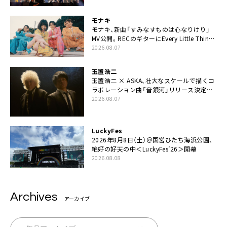
モナキ
モナキ、新曲「すみなすものは心なりけり」
MV公開。RECのギターにEvery Little Thing・
伊藤一朗参加も
2026.08.07
玉置浩二
玉置浩二 × ASKA、壮大なスケールで描くコ
ラボレーション曲「音銀河」リリース決定。
カップリングには新曲「命の宿り」収録も
2026.08.07
LuckyFes
2026年8月8日（土）＠国営ひたち海浜公園、
絶好の好天の中＜LuckyFes’26＞開幕
2026.08.08
Archives
アーカイブ