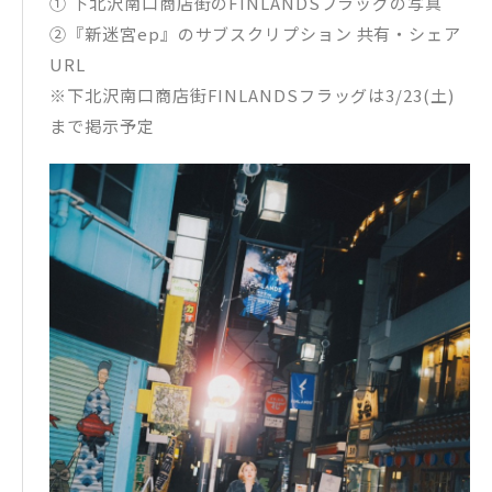
① 下北沢南口商店街のFINLANDSフラッグの写真
②『新迷宮ep』のサブスクリプション 共有・シェア
URL
※下北沢南口商店街FINLANDSフラッグは3/23(土)
まで掲示予定