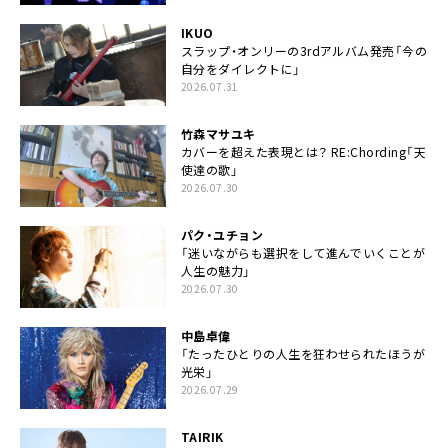
IKUO
スラップ・オンリーの3rdアルバム発売「今の
自分をダイレクトに」
2026.07.31
竹森マサユキ
カバーを超えた表現とは？ RE:Chording「天
使達の歌」
2026.07.30
パク・ユチョン
「迷いながらも選択をして進んでいくことが
人生の魅力」
2026.07.30
中島卓偉
「たったひとりの人生を狂わせられたほうが
光栄」
2026.07.29
TAIRIK