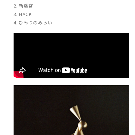
2. 新迷宮
3. HACK
4. ひみつのみらい