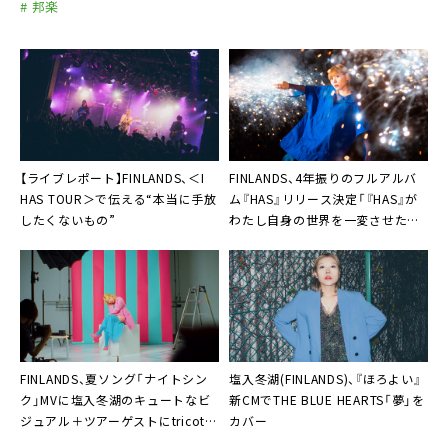
# 邦楽
【ライブレポート】FINLANDS、＜I
FINLANDS、4年振りのフルアルバ
HAS TOUR＞で伝える“本当に手放
ム『HAS』リリース決定「『HAS』が
したくないもの”
わたし自身の世界を一変させたこ
とは確か」
FINLANDS、夏ソング「ナイトシン
塩入冬湖(FINLANDS)、『ほろよい』
ク」MVに塩入冬湖のキュートなビ
新CMでTHE BLUE HEARTS「夢」を
ジュアル＋ツアーゲストにtricotと
カバー
yonige