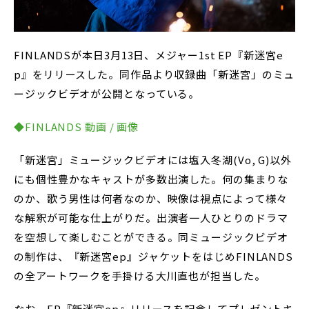
FINLANDSが本日3月13日、メジャー1st EP『新迷宮e
p』をリリースした。同作品より収録曲「新迷宮」のミュ
ージックビデオが公開となっている。
◆FINLANDS 動画 / 画像
「新迷宮」ミュージックビデオには塩入冬湖(Vo, G)以外
にも個性豊かなキャストが多数出演した。何の集まりな
のか、歌う男性は何者なのか、映像は視点によって様々
な解釈が可能な仕上がりだ。出演者一人ひとりのドラマ
を空想して楽しむことができる。同ミュージックビデオ
の制作は、『新迷宮ep』ジャケットをはじめFINLANDS
の全アートワークを手掛ける大川直也が担当した。
なお、EP『新迷宮ep』リリースを記念してプレゼントキ