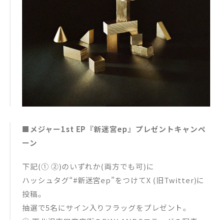
■メジャー1st EP『新迷宮ep』プレゼントキャンペ
ーン
下記(① ②)のいずれか(両方でも可)に
ハッシュタグ“#新迷宮ep”をつけてX (旧Twitter)に
投稿。
抽選で5名にサイン入りフラッグをプレゼント。