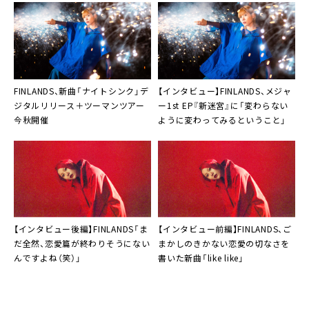
FINLANDS、新曲「ナイトシンク」デ
【インタビュー】FINLANDS、メジャ
ジタルリリース＋ツーマンツアー
ー1st EP『新迷宮』に「変わらない
今秋開催
ように変わってみるということ」
【インタビュー後編】
FINLANDS
「ま
【インタビュー前編】
FINLANDS
、ご
だ全然、恋愛篇が終わりそうにない
まかしのきかない恋愛の切なさを
んですよね（笑）」
書いた新曲「like like」