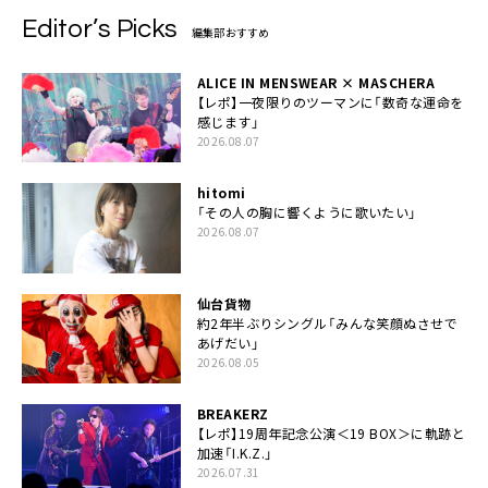
Editor’s Picks
編集部おすすめ
ALICE IN MENSWEAR × MASCHERA
【レポ】一夜限りのツーマンに「数奇な運命を
感じます」
2026.08.07
hitomi
「その人の胸に響くように歌いたい」
2026.08.07
仙台貨物
約2年半ぶりシングル「みんな笑顔ぬさせで
あげだい」
2026.08.05
BREAKERZ
【レポ】19周年記念公演＜19 BOX＞に軌跡と
加速「I.K.Z.」
2026.07.31