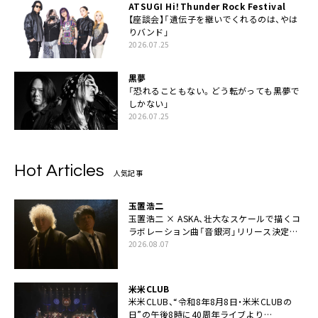
ATSUGI Hi！Thunder Rock Festival
【座談会】「遺伝子を継いでくれるのは、やは
りバンド」
2026.07.25
黒夢
「恐れることもない。どう転がっても黒夢で
しかない」
2026.07.25
Hot Articles
人気記事
玉置浩二
玉置浩二 × ASKA、壮大なスケールで描くコ
ラボレーション曲「音銀河」リリース決定。
カップリングには新曲「命の宿り」収録も
2026.08.07
米米CLUB
米米CLUB、“令和8年8月8日・米米CLUBの
日”の午後8時に40周年ライブより