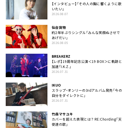
【インタビュー】「その人の胸に響くように歌
いたい」
2026.08.07
仙台貨物
約2年半ぶりシングル「みんな笑顔ぬさせで
あげだい」
2026.08.05
BREAKERZ
【レポ】19周年記念公演＜19 BOX＞に軌跡と
加速「I.K.Z.」
2026.07.31
IKUO
スラップ・オンリーの3rdアルバム発売「今の
自分をダイレクトに」
2026.07.31
竹森マサユキ
カバーを超えた表現とは？ RE:Chording「天
使達の歌」