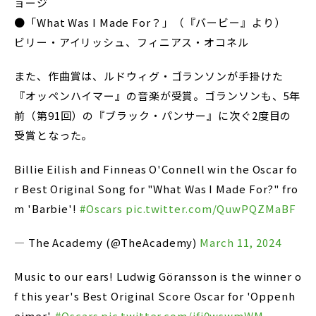
ョージ
●「What Was I Made For？」（『バービー』より）
ビリー・アイリッシュ、フィニアス・オコネル
また、作曲賞は、ルドウィグ・ゴランソンが手掛けた
『オッペンハイマー』の音楽が受賞。ゴランソンも、5年
前（第91回）の『ブラック・パンサー』に次ぐ2度目の
受賞となった。
Billie Eilish and Finneas O'Connell win the Oscar fo
r Best Original Song for "What Was I Made For?" fro
m 'Barbie'!
#Oscars
pic.twitter.com/QuwPQZMaBF
— The Academy (@TheAcademy)
March 11, 2024
Music to our ears! Ludwig Göransson is the winner o
f this year's Best Original Score Oscar for 'Oppenh
eimer'.
#Oscars
pic.twitter.com/jfi0wswmWM