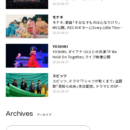
「FANtachy medley」を88年限定公開
2026.08.07
モナキ
モナキ、新曲「すみなすものは心なりけり」
MV公開。RECのギターにEvery Little Thing・
伊藤一朗参加も
2026.08.07
YOSHIKI
YOSHIKI、ダイアナ・ロスとの共演「If We
Hold On Together」ライブ映像公開
2026.08.07
スピッツ
スピッツ、ドラマ『Tシャツが乾くまで』主題
歌「見知らぬ糸」本日配信。ドラマとのSPコ
ラボムービー公開も
2026.08.07
Archives
アーカイブ