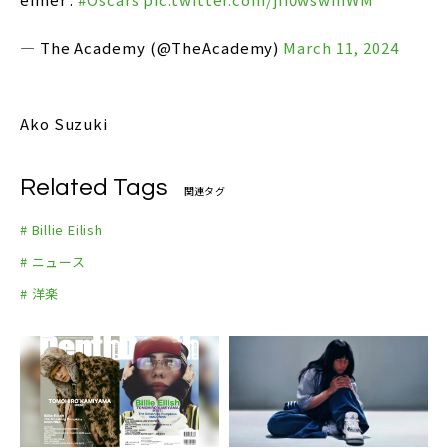
— The Academy (@TheAcademy)
March 11, 2024
Ako Suzuki
Related Tags
関連タグ
# Billie Eilish
# ニュース
# 洋楽