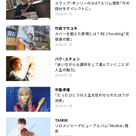
スラップ・オンリーの3rdアルバム発売「今の
自分をダイレクトに」
2026.07.31
竹森マサユキ
カバーを超えた表現とは？ RE:Chording「天
使達の歌」
2026.07.30
パク・ユチョン
「迷いながらも選択をして進んでいくことが
人生の魅力」
2026.07.30
中島卓偉
「たったひとりの人生を狂わせられたほうが
光栄」
2026.07.29
TAIRIK
ソロメジャーデビューアルバム『Mother』発
売