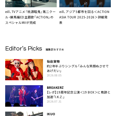
eill、TVアニメ『桃源暗鬼』第二クー
eill、アジア5都市を回る＜ACTION
ル・練馬編ED主題歌「ACTION」の
ASIA TOUR 2025-2026＞詳細発
スペシャルMVが完成
表
Editor’s Picks
編集部おすすめ
仙台貨物
約2年半ぶりシングル「みんな笑顔ぬさせで
あげだい」
2026.08.05
BREAKERZ
【レポ】19周年記念公演＜19 BOX＞に軌跡と
加速「I.K.Z.」
2026.07.31
IKUO