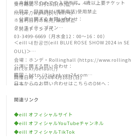
※未就学児のみでの入場不可。4歳以上要チケット
受付期間：2月28日(水)正午〜
※録音・録画機材(携帯電話)使用禁止
https://w.pia.jp/t/eill-t/
・公演に関するお問い合わせ：
※営利目的の転売/譲渡禁止
クリエイティブマン
※別途ドリンク代
03-3499-6669（月水金12：00～16：00）
＜eill 내한공연(eill BLUE ROSE SHOW 2024 in SE
OUL)＞
会場：ホンデ・Rollinghall (https://www.rollingh
公演に関する問い合わせ：
all.co.kr/default/)
韓国：http://ticket.yes24.com
開催日時：2024年4月28日(日)
日本からのお問い合わせはこちらのDMへ：
開演：19:00
https://www.instagram.com/muz_pace_ent/
チケット販売サイト：YES24 TICKET
関連リンク
チケット販売URL：http://ticket.yes24.com/Perf/
48814
◆eill オフィシャルサイト
チケット販売受付中
◆eill オフィシャルYouTubeチャンネル
※予定枚数に到達次第販売終了
◆eill オフィシャルTikTok
料金：88,000WON