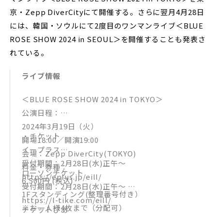
京・Zepp DiverCityにて開催する。さらに翌月4月28日
には、韓国・ソウルにて2度目のワンマンライブ＜BLUE
ROSE SHOW 2024 in SEOUL＞を開催することも発表さ
れている。
ライブ情報
＜BLUE ROSE SHOW 2024 in TOKYO＞
公演日程：
2024年3月19日（火）
・チケット
開場18:00／開演19:00
イープラス
会場：Zepp DiverCity(TOKYO)
受付期間：2月28日(水)正午〜
料金・券種：
ローソンチケット
https://eplus.jp/eill/
6,500円 (税込)
受付期間：2月28日(水)正午〜
1Fスタンディング(整理番号付き）
https://l-tike.com/eill/
※お一人様4枚まで（分配可）
チケットぴあ