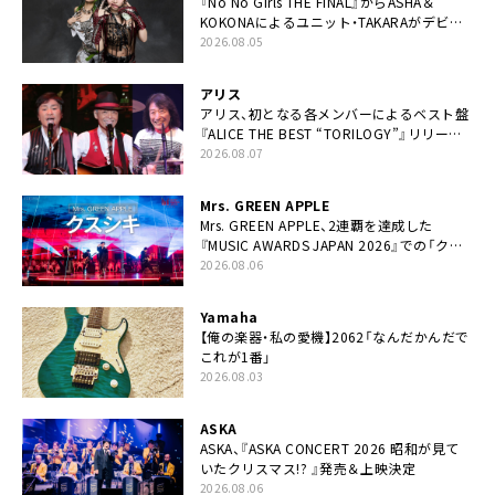
『No No Girls THE FINAL』からASHA＆
KOKONAによるユニット・TAKARAがデビュ
ー
2026.08.05
アリス
アリス、初となる各メンバーによるベスト盤
『ALICE THE BEST “TORILOGY”』リリース
決定
2026.08.07
Mrs. GREEN APPLE
Mrs. GREEN APPLE、2連覇を達成した
『MUSIC AWARDS JAPAN 2026』での「クス
シキ」ライブパフォーマンスをYouTube公開
2026.08.06
Yamaha
【俺の楽器・私の愛機】2062「なんだかんだで
これが1番」
2026.08.03
ASKA
ASKA、『ASKA CONCERT 2026 昭和が見て
いたクリスマス!? 』発売＆上映決定
2026.08.06