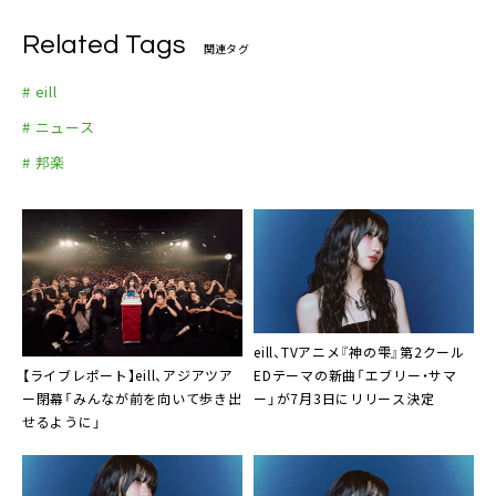
座席：オールスタンディング
Related Tags
関連タグ
# eill
# ニュース
# 邦楽
eill、TVアニメ『神の雫』第2クール
【ライブレポート】eill、アジアツア
EDテーマの新曲「エブリー・サマ
ー閉幕「みんなが前を向いて歩き出
ー」が7月3日にリリース決定
せるように」