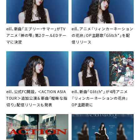
eill、新曲「エブリー・サマー」がTV
eill、アニメ『リィンカーネーション
アニメ『神の雫』第2クールEDテー
の花弁』OP主題歌「Glitch*」を配
マに決定
信リリース
eill、公式FC開設。＜ACTION ASIA
eill、新曲「Glitch*」が4月アニメ
TOUR＞追加公演＆新曲「曖昧な指
『リィンカーネーションの花弁』
切り」配信リリースも発表
OP主題歌に