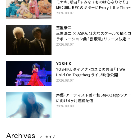
モナキ、新曲「すみなすものは心なりけり」
MV公開。RECのギターにEvery Little Thing・
伊藤一朗参加も
2026.08.07
玉置浩二
玉置浩二 × ASKA、壮大なスケールで描くコ
ラボレーション曲「音銀河」リリース決定。
カップリングには新曲「命の宿り」収録も
2026.08.07
YOSHIKI
YOSHIKI、ダイアナ・ロスとの共演「If We
Hold On Together」ライブ映像公開
2026.08.07
声優・アーティスト菅叶和、初のZeppツアー
に向け4ヶ月連続配信
2026.08.08
Archives
アーカイブ