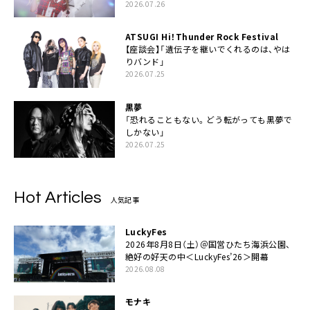
2026.07.26
ATSUGI Hi！Thunder Rock Festival
【座談会】「遺伝子を継いでくれるのは、やは
りバンド」
2026.07.25
黒夢
「恐れることもない。どう転がっても黒夢で
しかない」
2026.07.25
Hot Articles
人気記事
LuckyFes
2026年8月8日（土）＠国営ひたち海浜公園、
絶好の好天の中＜LuckyFes’26＞開幕
2026.08.08
モナキ