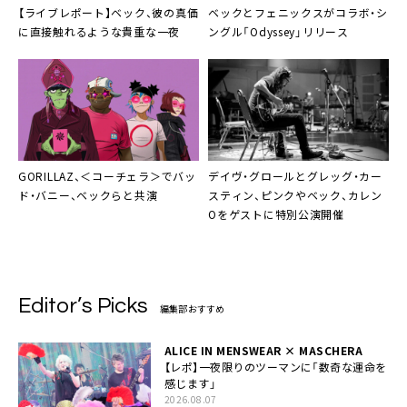
【ライブレポート】ベック、彼の真価
ベックとフェニックスがコラボ・シ
に直接触れるような貴重な一夜
ングル「Odyssey」リリース
GORILLAZ、＜コーチェラ＞でバッ
デイヴ・グロール
と
グレッグ・カー
ド・バニー、ベックらと共演
スティン
、ピンクやベック、カレン
Oをゲストに特別公演開催
Editor’s Picks
編集部おすすめ
ALICE IN MENSWEAR × MASCHERA
【レポ】一夜限りのツーマンに「数奇な運命を
感じます」
2026.08.07