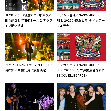
BECK、バンド編成での7年ぶり来
アジカン主催＜NANO-MUGEN
日を記念してNHKホール公演のラ
FES. 2025＞横浜公演、タイムテー
イブ配信決定
ブル発表
ベック、＜NANO-MUGEN FES.＞出
アジカン主催＜NANO-MUGEN
演に加え単独公演が急遽決定
FES. 2025＞、第二弾出演者発表に
BECKとELLEGARDEN