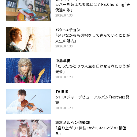
カバーを超えた表現とは？ RE:Chording「天
使達の歌」
2026.07.30
パク・ユチョン
「迷いながらも選択をして進んでいくことが
人生の魅力」
2026.07.30
中島卓偉
「たったひとりの人生を狂わせられたほうが
光栄」
2026.07.29
TAIRIK
ソロメジャーデビューアルバム『Mother』発
売
2026.07.29
東京メルヘン倶楽部
「盛り上がり・個性・かわいい・マジメ・闇堕
ち」