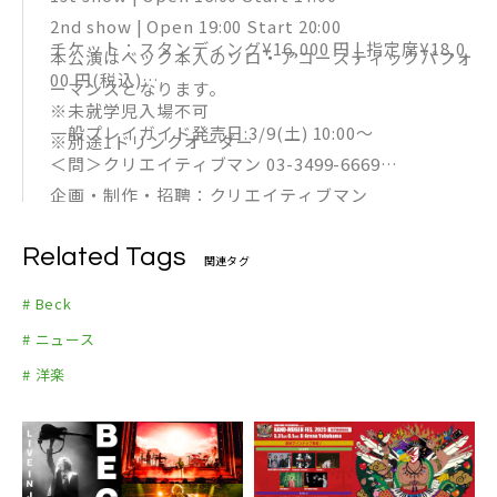
2nd show | Open 19:00 Start 20:00
チケット：スタンディング¥16,000 円 | 指定席¥18,0
本公演はベック本人のソロ・アコースティックパフォ
00 円(税込)
ーマンスとなります。
※未就学児入場不可
一般プレイガイド発売日:3/9(土) 10:00〜
※別途1ドリンクオーダー
＜問＞クリエイティブマン 03-3499-6669
企画・制作・招聘：クリエイティブマン
Related Tags
関連タグ
# Beck
# ニュース
# 洋楽