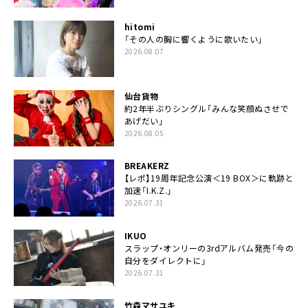
hitomi
「その人の胸に響くように歌いたい」
2026.08.07
仙台貨物
約2年半ぶりシングル「みんな笑顔ぬさせで
あげだい」
2026.08.05
BREAKERZ
【レポ】19周年記念公演＜19 BOX＞に軌跡と
加速「I.K.Z.」
2026.07.31
IKUO
スラップ・オンリーの3rdアルバム発売「今の
自分をダイレクトに」
2026.07.31
竹森マサユキ