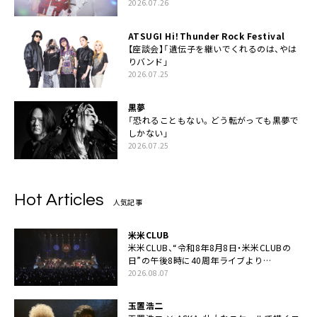
2026.07.26
ATSUGI Hi！Thunder Rock Festival
【座談会】「遺伝子を継いでくれるのは、やは
りバンド」
2026.07.25
黒夢
「恐れることもない。どう転がっても黒夢で
しかない」
2026.07.25
Hot Articles
人気記事
米米CLUB
米米CLUB、“令和8年8月8日・米米CLUBの
日”の午後8時に40周年ライブより
「FANtachy medley」を88年限定公開
2026.08.07
玉置浩二