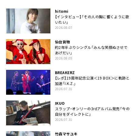
hitomi
【インタビュー】「その人の胸に響くように歌
いたい」
2026.08.07
仙台貨物
約2年半ぶりシングル「みんな笑顔ぬさせで
あげだい」
2026.08.05
BREAKERZ
【レポ】19周年記念公演＜19 BOX＞に軌跡と
加速「I.K.Z.」
2026.07.31
IKUO
スラップ・オンリーの3rdアルバム発売「今の
自分をダイレクトに」
2026.07.31
竹森マサユキ