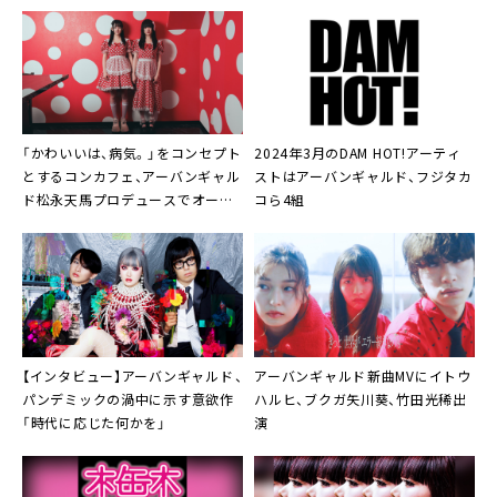
「かわいいは、病気。」をコンセプト
2024年3月のDAM HOT!アーティ
とするコンカフェ、アーバンギャル
ストはアーバンギャルド、フジタカ
ド松永天馬プロデュースでオープ
コら4組
ン
【インタビュー】
アーバンギャルド
、
アーバンギャルド
新曲MVにイトウ
パンデミックの渦中に示す意欲作
ハルヒ、ブクガ矢川葵、竹田光稀出
「時代に応じた何かを」
演