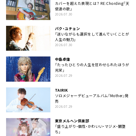
カバーを超えた表現とは？ RE:Chording「天
使達の歌」
2026.07.30
パク・ユチョン
「迷いながらも選択をして進んでいくことが
人生の魅力」
2026.07.30
中島卓偉
「たったひとりの人生を狂わせられたほうが
光栄」
2026.07.29
TAIRIK
ソロメジャーデビューアルバム『Mother』発
売
2026.07.29
東京メルヘン倶楽部
「盛り上がり・個性・かわいい・マジメ・闇堕
ち」