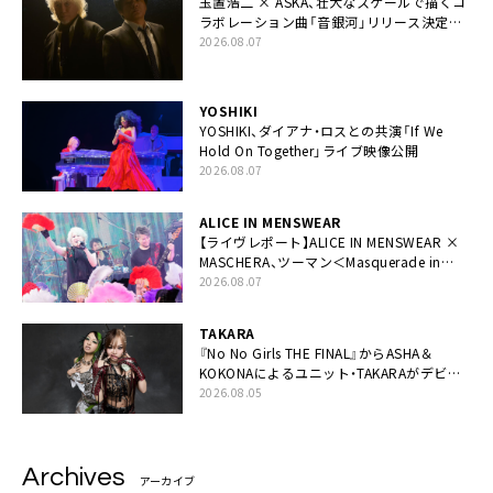
玉置浩二 × ASKA、壮大なスケールで描くコ
ラボレーション曲「音銀河」リリース決定。
カップリングには新曲「命の宿り」収録も
2026.08.07
YOSHIKI
YOSHIKI、ダイアナ・ロスとの共演「If We
Hold On Together」ライブ映像公開
2026.08.07
ALICE IN MENSWEAR
【ライヴレポート】ALICE IN MENSWEAR ×
MASCHERA、ツーマン＜Masquerade in
Wonderland＞に一夜限り豪華共演と14年
2026.08.07
ぶり帰還「数奇な運命を感じます」
TAKARA
『No No Girls THE FINAL』からASHA＆
KOKONAによるユニット・TAKARAがデビュ
ー
2026.08.05
Archives
アーカイブ