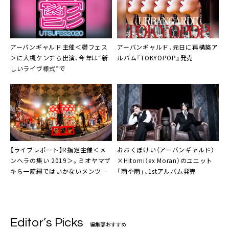
アーバンギャルド
主催＜鬱フェス
アーバンギャルド
、元日に再構築ア
＞に
大槻ケンヂ
ら出演、今年は“新
ルバム『TOKYOPOP』発売
しいライヴ様式”で
【ライブレポート】
R指定
主催＜メ
おおくぼけい（アーバンギャルド）
ンヘラの集い 2019＞。ミオヤマザ
×Hitomi（ex Moran）のユニット
キら一筋縄ではいかないメンツが
「雨や雨」
、1stアルバム発売
集結
Editor’s Picks
編集部おすすめ