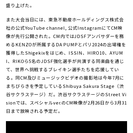
盛り上げた。
また大会当日には、東急不動産ホールディングス株式会
社の公式YouTube channel, 公式InstagramにてCM映
像が先行公開された。CM内ではJDSFアンバサダーを務
めるKENZOが所属するDA PUMPとパリ2024の出場権を
獲得したShigekixをはじめ、ISSIN、HIRO10、AYUM
I、RIKOら5名のJDSF強化選手が共演する同楽曲を通じ
て、世界へ挑戦するブレイキン選手たちを応援してい
る。同CM及びミュージックビデオの撮影地は今年7月に
まちびらきを予定しているShibuya Sakura Stage（渋
谷サクラステージ）だ。渋谷サクラステージのStreet Vi
sionでは、スペシャルver.のCM映像が2月26日から3月31
日まで放映される予定だ。