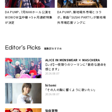
DA PUMP、7月NHKホール公演を
DA PUMP、築地場外市場とコラ
WOWOW生中継＋5ヶ月連続特集
ボ。新曲「SUSHI PARTY」が築地場
が決定
外市場応援ソングに
Editor’s Picks
編集部おすすめ
ALICE IN MENSWEAR × MASCHERA
【レポ】一夜限りのツーマンに「数奇な運命を
感じます」
2026.08.07
hitomi
「その人の胸に響くように歌いたい」
2026.08.07
仙台貨物