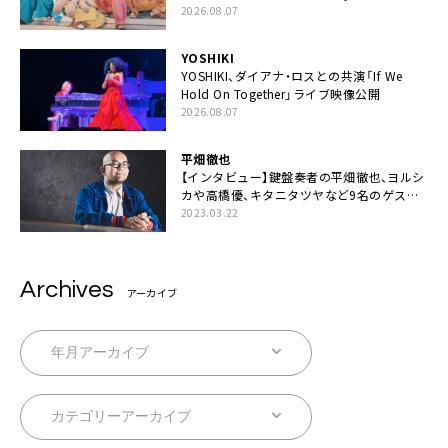
伊藤一朗参加も
2026.08.07
YOSHIKI
YOSHIKI、ダイアナ・ロスとの共演「If We
Hold On Together」ライブ映像公開
2026.08.07
平畑徹也
【インタビュー】鍵盤奏者の平畑徹也、ヨルシ
カや高橋優、キタニタツヤなど9名のゲスト
を迎えた初アルバムに音楽人生の総括「自分
2023.03.22
自身を再確認できた」
Archives
アーカイブ