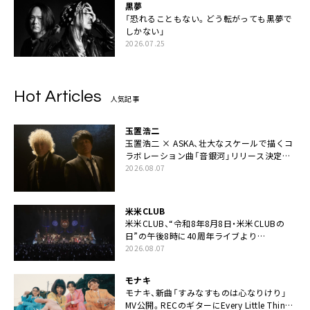
黒夢
「恐れることもない。どう転がっても黒夢で
しかない」
2026.07.25
Hot Articles
人気記事
玉置浩二
玉置浩二 × ASKA、壮大なスケールで描くコ
ラボレーション曲「音銀河」リリース決定。
カップリングには新曲「命の宿り」収録も
2026.08.07
米米CLUB
米米CLUB、“令和8年8月8日・米米CLUBの
日”の午後8時に40周年ライブより
「FANtachy medley」を88年限定公開
2026.08.07
モナキ
モナキ、新曲「すみなすものは心なりけり」
MV公開。RECのギターにEvery Little Thing・