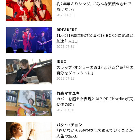
約2年半ぶりシングル「みんな笑顔ぬさせで
あげだい」
2026.08.05
BREAKERZ
【レポ】19周年記念公演＜19 BOX＞に軌跡と
加速「I.K.Z.」
2026.07.31
IKUO
スラップ・オンリーの3rdアルバム発売「今の
自分をダイレクトに」
2026.07.31
竹森マサユキ
カバーを超えた表現とは？ RE:Chording「天
使達の歌」
2026.07.30
パク・ユチョン
「迷いながらも選択をして進んでいくことが
人生の魅力」