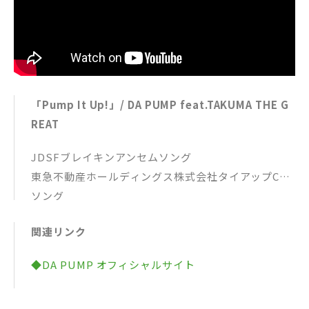
「Pump It Up!」/ DA PUMP feat.TAKUMA THE G
REAT
JDSFブレイキンアンセムソング
東急不動産ホールディングス株式会社タイアップCM
ソング
作詞：TAKUMA THE GREAT, m.c.A・T
関連リンク
作曲・編曲：m.c.A・T, KO-ney
◆DA PUMP オフィシャルサイト