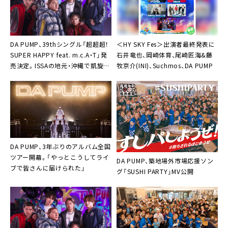
DA PUMP、39thシングル「超超超！
＜HY SKY Fes＞出演者最終発表に
SUPER HAPPY feat. m.c.A・T」発
石井竜也、岡崎体育、尾崎匠海&藤
売決定。ISSAの地元・沖縄で凱旋リ
牧京介(INI)、Suchmos、DA PUMP
リースイベント開催も
DA PUMP、3年ぶりのアルバム全国
ツアー開幕。「やっとこうしてライ
DA PUMP、築地場外市場応援ソン
ブで皆さんに届けられた」
グ「SUSHI PARTY」MV公開