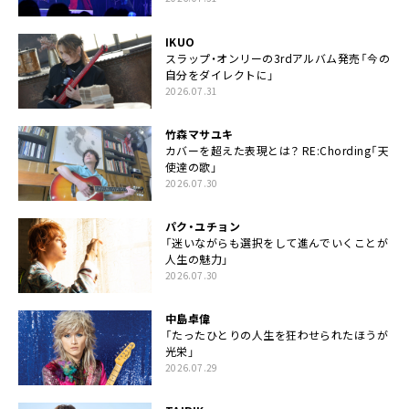
IKUO
スラップ・オンリーの3rdアルバム発売「今の
自分をダイレクトに」
2026.07.31
竹森マサユキ
カバーを超えた表現とは？ RE:Chording「天
使達の歌」
2026.07.30
パク・ユチョン
「迷いながらも選択をして進んでいくことが
人生の魅力」
2026.07.30
中島卓偉
「たったひとりの人生を狂わせられたほうが
光栄」
2026.07.29