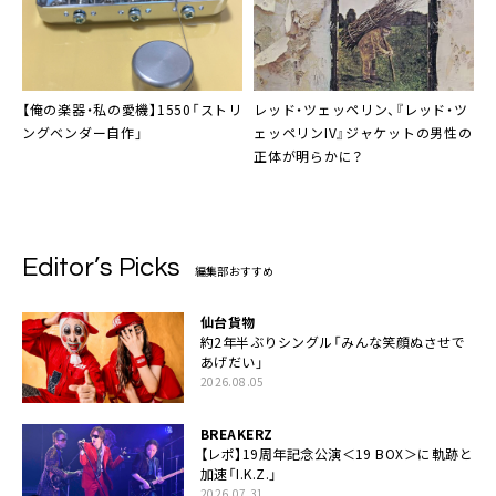
【俺の楽器・私の愛機】1550「ストリ
レッド・ツェッペリン、『レッド・ツ
ングベンダー自作」
ェッペリンIV』ジャケットの男性の
正体が明らかに？
Editor’s Picks
編集部おすすめ
仙台貨物
約2年半ぶりシングル「みんな笑顔ぬさせで
あげだい」
2026.08.05
BREAKERZ
【レポ】19周年記念公演＜19 BOX＞に軌跡と
加速「I.K.Z.」
2026.07.31