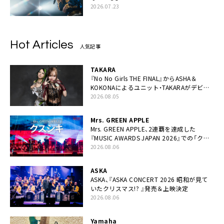
2026.07.23
Hot Articles
人気記事
TAKARA
『No No Girls THE FINAL』からASHA＆
KOKONAによるユニット・TAKARAがデビュ
ー
2026.08.05
Mrs. GREEN APPLE
Mrs. GREEN APPLE、2連覇を達成した
『MUSIC AWARDS JAPAN 2026』での「クス
シキ」ライブパフォーマンスをYouTube公開
2026.08.06
ASKA
ASKA、『ASKA CONCERT 2026 昭和が見て
いたクリスマス!? 』発売＆上映決定
2026.08.06
Yamaha