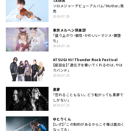
TAIRIK
ソロメジャーデビューアルバム『Mother』発
売
2026.07.29
東京メルヘン倶楽部
「盛り上がり・個性・かわいい・マジメ・闇堕
ち」
2026.07.26
ATSUGI Hi！Thunder Rock Festival
【座談会】「遺伝子を継いでくれるのは、やは
りバンド」
2026.07.25
黒夢
「恐れることもない。どう転がっても黒夢で
しかない」
2026.07.25
ゆとりくん
【レポ】「この制約があるからこそ俺は面白く
なってる」